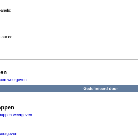
panels:
source
pen
ppen weergeven
Gedefinieerd door
appen
happen weergeven
weergeven