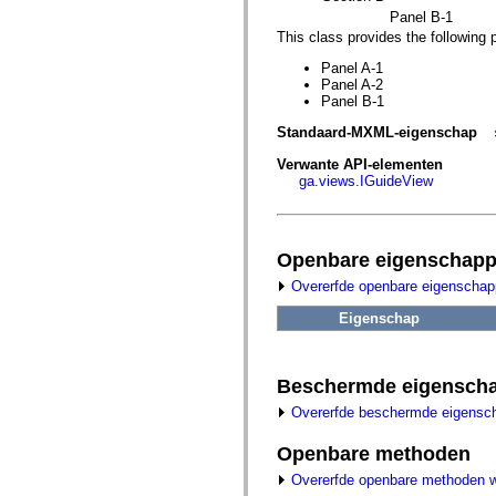
fl.events
Panel B-1
fl.ik
fl.lang
This class provides the following 
fl.livepreview
fl.managers
Panel A-1
fl.motion
Panel A-2
fl.motion.easing
Panel B-1
fl.rsl
Standaard-MXML-eigenschap
fl.text
fl.transitions
Verwante API-elementen
fl.transitions.easing
ga.views.IGuideView
fl.video
flash.accessibility
flash.concurrent
flash.crypto
flash.data
Openbare eigenschap
flash.desktop
flash.display
Overerfde openbare eigenscha
flash.display3D
flash.display3D.textures
Eigenschap
flash.errors
flash.events
flash.external
Beschermde eigensch
flash.filesystem
flash.filters
Overerfde beschermde eigensc
flash.geom
flash.globalization
flash.html
Openbare methoden
flash.media
Overerfde openbare methoden 
flash.net