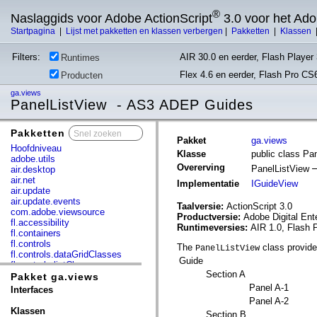
®
Naslaggids voor Adobe ActionScript
3.0 voor het Ad
Startpagina
|
Lijst met pakketten en klassen verbergen
|
Pakketten
|
Klassen
Filters:
AIR 30.0 en eerder, Flash Player 
Runtimes
Flex 4.6 en eerder, Flash Pro CS
Producten
ga.views
PanelListView - AS3 ADEP Guides
Pakketten
x
Pakket
ga.views
Hoofdniveau
Klasse
public class Pa
adobe.utils
Overerving
PanelListView
air.desktop
air.net
Implementatie
IGuideView
air.update
air.update.events
Taalversie:
ActionScript 3.0
com.adobe.viewsource
Productversie:
Adobe Digital Ent
fl.accessibility
Runtimeversies:
AIR 1.0, Flash 
fl.containers
fl.controls
The
class provide
PanelListView
fl.controls.dataGridClasses
Guide
fl.controls.listClasses
Section A
fl.controls.progressBarClasses
Pakket ga.views
fl.core
Panel A-1
Interfaces
fl.data
Panel A-2
fl.display
Klassen
Section B