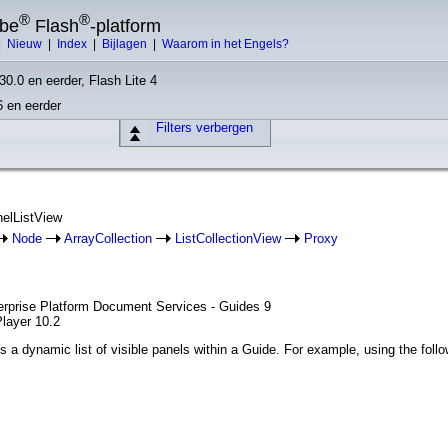
®
®
obe
Flash
-platform
|
Nieuw
|
Index
|
Bijlagen
|
Waarom in het Engels?
30.0 en eerder, Flash Lite 4
6 en eerder
Filters verbergen
nelListView
Node
ArrayCollection
ListCollectionView
Proxy
erprise Platform Document Services - Guides 9
Player 10.2
s a dynamic list of visible panels within a Guide. For example, using the foll