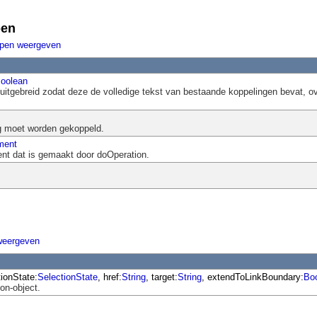
pen
ppen weergeven
oolean
uitgebreid zodat deze de volledige tekst van bestaande koppelingen bevat, ove
g moet worden gekoppeld.
ment
ent dat is gemaakt door doOperation.
weergeven
tionState:
SelectionState
, href:
String
, target:
String
, extendToLinkBoundary:
Bo
on-object.