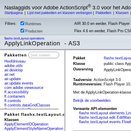
®
Naslaggids voor Adobe ActionScript
3.0 voor het Ad
Startpagina
|
Lijst met pakketten en klassen verbergen
|
Pakketten
|
Klassen
Filters:
AIR 30.0 en eerder, Flash Player 
Runtimes
Flex 4.6 en eerder, Flash Pro CS
Producten
flashx.textLayout.operations
ApplyLinkOperation - AS3
Pakketten
x
Pakket
flashx.textLayo
Hoofdniveau
Klasse
public class Ap
adobe.utils
Overerving
ApplyLinkOpera
air.desktop
air.net
air.update
Taalversie:
ActionScript 3.0
air.update.events
Runtimeversies:
Flash Player 10
com.adobe.viewsource
fl.accessibility
Met de ApplyLinkOperation-klasse
fl.containers
Bekijk de voorbeelden
fl.controls
fl.controls.dataGridClasses
Verwante API-elementen
fl.controls.listClasses
flashx.textLayout.elements.Li
fl.controls.progressBarClasses
Pakket flashx.textLayout.operations
flashx.textLayout.edit.EditMa
fl.core
Klassen
flashx.textLayout.events.Flo
fl.data
ApplyElementIDOperation
fl.display
ApplyElementStyleNameOperation