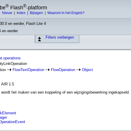
®
®
obe
Flash
-platform
|
Nieuw
|
Index
|
Bijlagen
|
Waarom in het Engels?
30.0 en eerder, Flash Lite 4
6 en eerder
Filters verbergen
ut.operations
plyLinkOperation
tion
FlowTextOperation
FlowOperation
Object
, AIR 1.5
 wordt het maken van een koppeling of een wijzigingsbewerking ingekapseld.
nkElement
nager
wOperationEvent