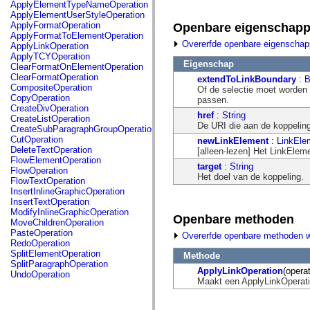
fl.events
ApplyElementTypeNameOperation
fl.ik
ApplyElementUserStyleOperation
fl.lang
ApplyFormatOperation
Openbare eigenschap
fl.livepreview
ApplyFormatToElementOperation
fl.managers
Overerfde openbare eigenscha
ApplyLinkOperation
fl.motion
ApplyTCYOperation
fl.motion.easing
Eigenschap
ClearFormatOnElementOperation
fl.rsl
ClearFormatOperation
extendToLinkBoundary
:
B
fl.text
CompositeOperation
Of de selectie moet worden 
fl.transitions
CopyOperation
passen.
fl.transitions.easing
CreateDivOperation
href
:
String
fl.video
CreateListOperation
De URI die aan de koppelin
flash.accessibility
CreateSubParagraphGroupOperation
flash.concurrent
CutOperation
newLinkElement
:
LinkEle
flash.crypto
DeleteTextOperation
[alleen-lezen] Het LinkElem
flash.data
FlowElementOperation
target
:
String
flash.desktop
FlowOperation
Het doel van de koppeling.
flash.display
FlowTextOperation
flash.display3D
InsertInlineGraphicOperation
flash.display3D.textures
InsertTextOperation
flash.errors
ModifyInlineGraphicOperation
Openbare methoden
flash.events
MoveChildrenOperation
flash.external
PasteOperation
Overerfde openbare methoden 
flash.filesystem
RedoOperation
flash.filters
SplitElementOperation
Methode
flash.geom
SplitParagraphOperation
ApplyLinkOperation
(opera
flash.globalization
UndoOperation
Maakt een ApplyLinkOperati
flash.html
flash.media
flash.net