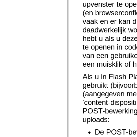
upvenster te open
spark.skins.mobile
spark.skins.mobile.supportClasses
(en browserconfi
spark.skins.spark
spark.skins.spark.mediaClasses.fullScreen
vaak en er kan d
spark.skins.spark.mediaClasses.normal
spark.skins.spark.windowChrome
daadwerkelijk w
spark.skins.wireframe
spark.skins.wireframe.mediaClasses
hebt u als u dez
spark.skins.wireframe.mediaClasses.fullScreen
te openen in code
spark.transitions
spark.utils
van een gebruike
spark.validators
spark.validators.supportClasses
een muisklik of h
Taalelementen
Algemene constanten
Als u in Flash P
Algemene functies
Operatoren
gebruikt (bijvoor
Programmeerinstructies, gereserveerde woorden en compileraanwijzingen
Speciale typen
(aangegeven met
Bijlagen
Nieuw
'content-disposi
Compilerfouten
POST-bewerking d
Compilerwaarschuwingen
Uitvoeringsfouten
uploads:
Migreren naar ActionScript 3
Ondersteunde tekensets
Alleen MXML-labels
De POST-bewe
Elementen van bewegings-XML
Timed Text-tags