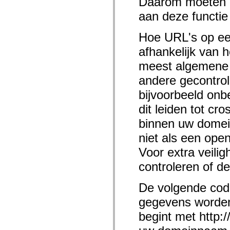
Daarom moeten on
mx.controls
mx.controls.advancedDataGridClasses
aan deze functie
mx.controls.dataGridClasses
mx.controls.listClasses
Hoe URL's op ee
mx.controls.menuClasses
mx.controls.olapDataGridClasses
afhankelijk van 
mx.controls.scrollClasses
mx.controls.sliderClasses
meest algemene 
mx.controls.textClasses
mx.controls.treeClasses
andere gecontrol
mx.controls.videoClasses
mx.core
bijvoorbeeld onb
mx.core.windowClasses
mx.effects
dit leiden tot cro
mx.effects.easing
mx.effects.effectClasses
binnen uw domei
mx.events
mx.filters
niet als een ope
mx.flash
Voor extra veili
mx.formatters
mx.geom
controleren of d
mx.graphics
mx.graphics.codec
mx.graphics.shaderClasses
De volgende cod
mx.logging
mx.logging.errors
gegevens worden 
mx.logging.targets
mx.managers
begint met http:/
mx.modules
mx.netmon