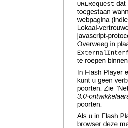
dat 
URLRequest
spark.automation.delegates.components.supportClasses
spark.automation.delegates.skins.spark
toegestaan wann
spark.automation.events
spark.collections
webpagina (indie
spark.components
spark.components.calendarClasses
Lokaal-vertrouw
spark.components.gridClasses
spark.components.mediaClasses
javascript-proto
spark.components.supportClasses
spark.components.windowClasses
Overweeg in pla
spark.core
spark.effects
ExternalInter
spark.effects.animation
te roepen binne
spark.effects.easing
spark.effects.interpolation
spark.effects.supportClasses
In Flash Player 
spark.events
spark.filters
kunt u geen ver
spark.formatters
spark.formatters.supportClasses
poorten. Zie "Ne
spark.globalization
spark.globalization.supportClasses
3.0-ontwikkelaar
spark.layouts
spark.layouts.supportClasses
poorten.
spark.managers
spark.modules
Als u in Flash Pl
spark.preloaders
spark.primitives
browser deze me
spark.primitives.supportClasses
spark.skins