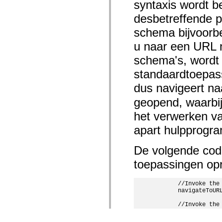
syntaxis wordt b
desbetreffende 
schema bijvoorbe
u naar een URL 
schema's, wordt
standaardtoepas
dus navigeert n
geopend, waarbi
het verwerken v
apart hulpprogra
De volgende cod
toepassingen opr
       //Invoke the 
       navigateToUR
       //Invoke the 
       navigateToURL