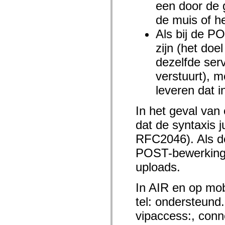
een door de g
Lijst van vervangen elementen
Constanten voor toegankelijkheidsimplementatie
de muis of h
ActionScript-voorbeelden gebruiken
Juridische kennisgeving
Als bij de P
zijn (het do
dezelfde ser
verstuurt), 
leveren dat 
In het geval van 
dat de syntaxis 
RFC2046). Als de 
POST-bewerking d
uploads.
In AIR en op mo
tel: ondersteun
vipaccess:, con