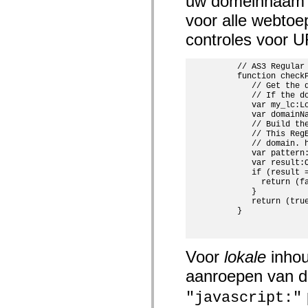
uw domeinnaam be
mx.olap
voor alle webtoe
mx.olap.aggregators
mx.preloaders
controles voor UR
mx.printing
mx.resources
mx.rpc
     // AS3 Regular
mx.rpc.events
     function checkP
mx.rpc.http
        // Get the 
mx.rpc.http.mxml
        // If the d
mx.rpc.mxml
        var my_lc:Lo
mx.rpc.remoting
        var domainNa
mx.rpc.remoting.mxml
        // Build the
mx.rpc.soap
        // This Reg
mx.rpc.soap.mxml
        // domain. h
mx.rpc.wsdl
        var pattern
mx.rpc.xml
        var result:O
mx.skins
        if (result 
mx.skins.halo
          return (fa
mx.skins.spark
        }

        return (true
mx.skins.wireframe
     }  

mx.skins.wireframe.windowChrome
mx.states
mx.styles
mx.utils
Voor
lokale
inhou
mx.validators
spark.accessibility
aanroepen van 
spark.automation.delegates
spark.automation.delegates.components
"javascript:"
spark.automation.delegates.components.gridClasses
spark.automation.delegates.components.mediaClasses