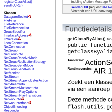
fl.events
registerClassAlias()
indeling (Action Message Fo
fl.ik
sendToURL()
sendToURL
(request:
URLRe
fl.lang
Verzendt een URL-aanvraag 
fl.livepreview
Klassen
fl.managers
DatagramSocket
fl.motion
FileFilter
fl.motion.easing
FileReference
fl.rsl
Functiedetails
FileReferenceList
fl.text
GroupSpecifier
fl.transitions
InterfaceAddress
fl.transitions.easing
getClassByAlias
()
IPVersion
fun
fl.video
LocalConnection
public functi
flash.accessibility
NetConnection
flash.concurrent
NetGroup
getClassByAli
flash.crypto
NetGroupInfo
flash.data
NetGroupReceiveMode
Taalversie:
ActionSc
flash.desktop
NetGroupReplicationStrategy
flash.display
NetGroupSendMode
flash.display3D
Runtimeversies:
AIR 1
NetGroupSendResult
flash.display3D.textures
NetMonitor
flash.errors
NetStream
flash.events
NetStreamAppendBytesAction
Zoekt een klasse
flash.external
NetStreamInfo
flash.filesystem
via een aanroep
NetStreamMulticastInfo
flash.filters
NetStreamPlayOptions
flash.geom
NetStreamPlayTransitions
flash.globalization
Deze methode co
NetworkInfo
flash.html
NetworkInterface
flash.media
flash.utils.g
ObjectEncoding
flash.net
Responder