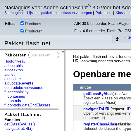
®
Naslaggids voor Adobe ActionScript
3.0 voor het Ad
Startpagina
|
Lijst met pakketten en klassen verbergen
|
Pakketten
|
Klassen
Filters:
AIR 30.0 en eerder, Flash Player 
Runtimes
Flex 4.6 en eerder, Flash Pro CS
Producten
Filt
Pakket flash.net
Pakketten
x
Het pakket flash.net bevat funct
URL-aanvraag naar een server en
Hoofdniveau
adobe.utils
air.desktop
Openbare me
air.net
air.update
air.update.events
Functie
com.adobe.viewsource
fl.accessibility
getClassByAlias
(aliasName
fl.containers
Zoekt een klasse op waarvoo
fl.controls
registerClassAlias().
fl.controls.dataGridClasses
navigateToURL
(request:
UR
fl.controls.listClasses
Opent of vervangt een venst
fl.controls.progressBarClasses
Pakket flash.net
een browser).
fl.core
Functies
fl.data
getClassByAlias()
registerClassAlias
(aliasNa
fl.display
navigateToURL()
Behoudt de klasse (het type