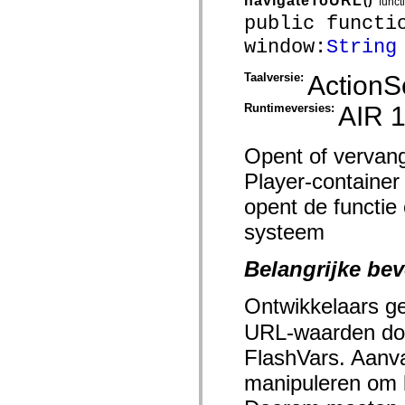
navigateToURL
()
funct
mx.automation.air
mx.automation.delegates
public functi
mx.automation.delegates.advancedDataGrid
window:
String
mx.automation.delegates.charts
mx.automation.delegates.containers
mx.automation.delegates.controls
Taalversie:
ActionSc
mx.automation.delegates.controls.dataGridClasses
mx.automation.delegates.controls.fileSystemClasses
Runtimeversies:
AIR 1
mx.automation.delegates.core
mx.automation.delegates.flashflexkit
mx.automation.events
Opent of vervang
mx.binding
mx.binding.utils
Player-container
mx.charts
mx.charts.chartClasses
opent de functi
mx.charts.effects
mx.charts.effects.effectClasses
systeem
mx.charts.events
mx.charts.renderers
mx.charts.series
Belangrijke be
mx.charts.series.items
mx.charts.series.renderData
Ontwikkelaars g
mx.charts.styles
mx.collections
URL-waarden door
mx.collections.errors
mx.containers
FlashVars. Aanva
mx.containers.accordionClasses
mx.containers.dividedBoxClasses
manipuleren om bi
mx.containers.errors
mx.containers.utilityClasses