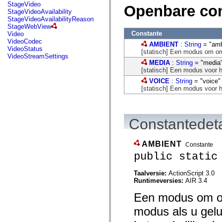
flash.net.dns
StageVideo
Openbare co
flash.net.drm
StageVideoAvailability
flash.notifications
StageVideoAvailabilityReason
flash.permissions
StageWebView
flash.printing
Constante
Video
flash.profiler
VideoCodec
AMBIENT
:
String
= "amb
flash.sampler
VideoStatus
[statisch] Een modus om omr
flash.security
VideoStreamSettings
flash.sensors
MEDIA
:
String
= "media
flash.system
[statisch] Een modus voor h
flash.text
VOICE
:
String
= "voice"
flash.text.engine
[statisch] Een modus voor h
flash.text.ime
flash.ui
flash.utils
flash.xml
Constantedeta
flashx.textLayout
flashx.textLayout.compose
flashx.textLayout.container
flashx.textLayout.conversion
AMBIENT
Constante
flashx.textLayout.edit
public static
flashx.textLayout.elements
flashx.textLayout.events
flashx.textLayout.factory
Taalversie:
ActionScript 3.0
flashx.textLayout.formats
Runtimeversies:
AIR 3.4
flashx.textLayout.operations
Een modus om om
flashx.textLayout.utils
flashx.undo
modus als u gelu
mx.accessibility
mx.automation