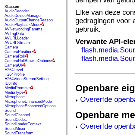
fl.events
fl.ik
Klassen
fl.lang
Elke van deze con
AudioDecoder
fl.livepreview
AudioDeviceManager
fl.managers
gedragingen voor 
AudioOutputChangeReason
fl.motion
AudioPlaybackMode
gebruik.
fl.motion.easing
AVNetworkingParams
fl.rsl
AVTagData
fl.text
AVURLLoader
Verwante API-el
fl.transitions
AVURLStream
fl.transitions.easing
Camera
flash.media.Sou
fl.video
CameraPosition
flash.accessibility
CameraRoll
flash.media.Sou
flash.concurrent
CameraRollBrowseOptions
flash.crypto
CameraUI
flash.data
H264Level
flash.desktop
H264Profile
flash.display
H264VideoStreamSettings
flash.display3D
ID3Info
Openbare ei
flash.display3D.textures
MediaPromise
flash.errors
MediaType
flash.events
Microphone
Overerfde openb
flash.external
MicrophoneEnhancedMode
flash.filesystem
MicrophoneEnhancedOptions
flash.filters
Sound
Openbare me
flash.geom
SoundChannel
flash.globalization
SoundCodec
flash.html
SoundLoaderContext
Overerfde openb
flash.media
SoundMixer
flash.net
SoundTransform