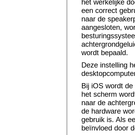
het werkelijke do
mx.automation.air
mx.automation.delegates
een correct gebr
mx.automation.delegates.advancedDataGrid
mx.automation.delegates.charts
naar de speakerp
mx.automation.delegates.containers
mx.automation.delegates.controls
aangesloten, wo
mx.automation.delegates.controls.dataGridClasses
mx.automation.delegates.controls.fileSystemClasses
besturingssyste
mx.automation.delegates.core
achtergrondgeluid
mx.automation.delegates.flashflexkit
mx.automation.events
wordt bepaald.
mx.binding
mx.binding.utils
mx.charts
Deze instelling h
mx.charts.chartClasses
mx.charts.effects
desktopcomputer 
mx.charts.effects.effectClasses
mx.charts.events
mx.charts.renderers
Bij iOS wordt de
mx.charts.series
mx.charts.series.items
het scherm wordt
mx.charts.series.renderData
naar de achtergr
mx.charts.styles
mx.collections
de hardware word
mx.collections.errors
mx.containers
gebruik is. Als e
mx.containers.accordionClasses
mx.containers.dividedBoxClasses
beïnvloed door d
mx.containers.errors
mx.containers.utilityClasses