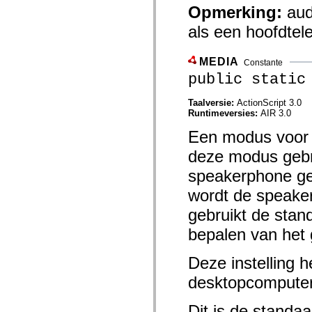
mx.controls
Opmerking:
aud
mx.controls.advancedDataGridClasses
mx.controls.dataGridClasses
als een hoofdtel
mx.controls.listClasses
mx.controls.menuClasses
mx.controls.olapDataGridClasses
MEDIA
Constante
mx.controls.scrollClasses
public static
mx.controls.sliderClasses
mx.controls.textClasses
mx.controls.treeClasses
Taalversie:
ActionScript 3.0
mx.controls.videoClasses
Runtimeversies:
AIR 3.0
mx.core
mx.core.windowClasses
Een modus voor 
mx.effects
mx.effects.easing
deze modus gebru
mx.effects.effectClasses
speakerphone gel
mx.events
mx.filters
wordt de speake
mx.flash
mx.formatters
gebruikt de stand
mx.geom
mx.graphics
bepalen van het g
mx.graphics.codec
mx.graphics.shaderClasses
mx.logging
Deze instelling h
mx.logging.errors
mx.logging.targets
desktopcomputer 
mx.managers
mx.modules
Dit is de standaar
mx.netmon