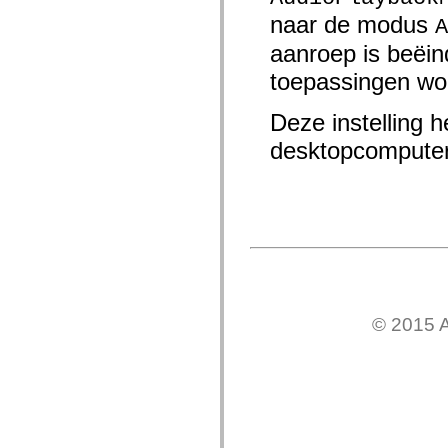
spark.automation.delegates.components.supportClasses
naar de modus
A
spark.automation.delegates.skins.spark
spark.automation.events
aanroep is beëi
spark.collections
spark.components
toepassingen wo
spark.components.calendarClasses
spark.components.gridClasses
Deze instelling h
spark.components.mediaClasses
spark.components.supportClasses
desktopcomputer 
spark.components.windowClasses
spark.core
spark.effects
spark.effects.animation
spark.effects.easing
spark.effects.interpolation
spark.effects.supportClasses
spark.events
spark.filters
spark.formatters
spark.formatters.supportClasses
spark.globalization
© 2015 A
spark.globalization.supportClasses
spark.layouts
spark.layouts.supportClasses
spark.managers
spark.modules
spark.preloaders
spark.primitives
spark.primitives.supportClasses
spark.skins