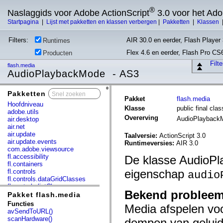
®
Naslaggids voor Adobe ActionScript
3.0 voor het Ad
Startpagina
|
Lijst met pakketten en klassen verbergen
|
Pakketten
|
Klassen
Filters:
AIR 30.0 en eerder, Flash Player 
Runtimes
Flex 4.6 en eerder, Flash Pro CS
Producten
Filt
flash.media
AudioPlaybackMode - AS3
Pakketten
x
Pakket
flash.media
Hoofdniveau
Klasse
public final cl
adobe.utils
Overerving
AudioPlaybac
air.desktop
air.net
air.update
Taalversie:
ActionScript 3.0
air.update.events
Runtimeversies:
AIR 3.0
com.adobe.viewsource
fl.accessibility
De klasse AudioPl
fl.containers
eigenschap
fl.controls
audio
fl.controls.dataGridClasses
fl.controls.listClasses
Bekend probleem
fl.controls.progressBarClasses
Pakket flash.media
fl.core
Functies
Media afspelen vo
fl.data
avSendToURL()
fl.display
scanHardware()
dempen van geluid 