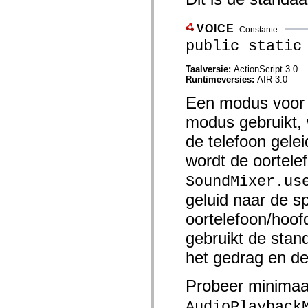
mx.olap
mx.olap.aggregators
mx.preloaders
VOICE
Constante
mx.printing
public static
mx.resources
mx.rpc
mx.rpc.events
Taalversie:
ActionScript 3.0
mx.rpc.http
Runtimeversies:
AIR 3.0
mx.rpc.http.mxml
Een modus voor 
mx.rpc.mxml
mx.rpc.remoting
modus gebruikt, 
mx.rpc.remoting.mxml
mx.rpc.soap
de telefoon gelei
mx.rpc.soap.mxml
mx.rpc.wsdl
wordt de oortele
mx.rpc.xml
mx.skins
SoundMixer.us
mx.skins.halo
mx.skins.spark
geluid naar de 
mx.skins.wireframe
mx.skins.wireframe.windowChrome
oortelefoon/hoof
mx.states
mx.styles
gebruikt de stan
mx.utils
het gedrag en de 
mx.validators
spark.accessibility
spark.automation.delegates
Probeer minimaa
spark.automation.delegates.components
spark.automation.delegates.components.gridClasses
AudioPlayback
spark.automation.delegates.components.mediaClasses