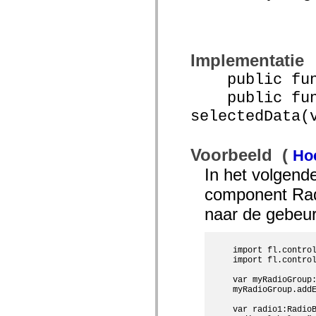
spark.automation.delegates.components.supportClasses
spark.automation.delegates.skins.spark
spark.automation.events
spark.collections
spark.components
Implementatie
spark.components.calendarClasses
spark.components.gridClasses
public funct
spark.components.mediaClasses
spark.components.supportClasses
public func
spark.components.windowClasses
selectedData(
spark.core
spark.effects
spark.effects.animation
spark.effects.easing
Voorbeeld (
Hoe
spark.effects.interpolation
spark.effects.supportClasses
In het volgend
spark.events
spark.filters
component Rad
spark.formatters
spark.formatters.supportClasses
naar de gebeu
spark.globalization
spark.globalization.supportClasses
spark.layouts
import fl.control
spark.layouts.supportClasses
import fl.control
spark.managers
spark.modules
var myRadioGroup:
spark.preloaders
myRadioGroup.addE
spark.primitives
spark.primitives.supportClasses
var radio1:RadioB
spark.skins