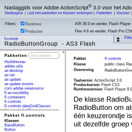
®
Naslaggids voor Adobe ActionScript
3.0 voor het Ad
Startpagina
|
Lijst met pakketten en klassen verbergen
|
Pakketten
|
Klassen
Filters:
AIR 30.0 en eerder, Flash Player 
Runtimes
Flex 4.6 en eerder, Flash Pro CS
Producten
Filt
fl.controls
RadioButtonGroup - AS3 Flash
Pakketten
x
Pakket
fl.controls
Hoofdniveau
Klasse
public class Ra
adobe.utils
Overerving
RadioButtonGr
air.desktop
air.net
air.update
Taalversie:
ActionScript 3.0
air.update.events
Productversie:
Flash CS3
com.adobe.viewsource
Runtimeversies:
Flash Player 9.0
fl.accessibility
fl.containers
De klasse RadioBu
fl.controls
RadioButton om al
fl.controls.dataGridClasses
fl.controls.listClasses
één keuzerondje i
fl.controls.progressBarClasses
Pakket fl.controls
fl.core
Klassen
uit dezelfde groep
fl.data
BaseButton
fl.display
Button