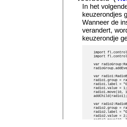
In het volgend
keuzerondjes g
Wanneer de ins
verandert, wor
keuzerondje ge
import fl.control
import fl.control
var radioGroup:Ra
radioGroup.addEve
var radio1:RadioB
radio1.group = ra
radio1.label = "O
radio1.value = 1;
radio1.move(10, 1
addChild(radio1);
var radio2:RadioB
radio2.group = ra
radio2.label = "O
radio2.value = 2;
radio2.move(10, 3
addChild(radio2);