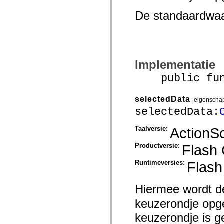
mx.olap
mx.olap.aggregators
De standaardwa
mx.preloaders
mx.printing
mx.resources
mx.rpc
mx.rpc.events
mx.rpc.http
Implementatie
mx.rpc.http.mxml
mx.rpc.mxml
public funct
mx.rpc.remoting
mx.rpc.remoting.mxml
mx.rpc.soap
selectedData
eigenscha
mx.rpc.soap.mxml
selectedData:
mx.rpc.wsdl
mx.rpc.xml
mx.skins
Taalversie:
ActionSc
mx.skins.halo
mx.skins.spark
Productversie:
Flash
mx.skins.wireframe
mx.skins.wireframe.windowChrome
mx.states
Runtimeversies:
Flash
mx.styles
mx.utils
mx.validators
Hiermee wordt 
spark.accessibility
spark.automation.delegates
keuzerondje opg
spark.automation.delegates.components
keuzerondje is g
spark.automation.delegates.components.gridClasses
spark.automation.delegates.components.mediaClasses