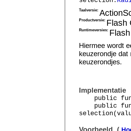
selection:
Rad
Lijst van vervangen elementen
Constanten voor toegankelijkheidsimplementatie
Taalversie:
ActionSc
ActionScript-voorbeelden gebruiken
Juridische kennisgeving
Productversie:
Flash
Runtimeversies:
Flash
Hiermee wordt ee
keuzerondje dat 
keuzerondjes.
Implementatie
public funct
public func
selection(val
Voorbeeld (
Hoe