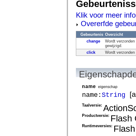
Gebeurtenis
mx.automation.air
mx.automation.delegates
mx.automation.delegates.advancedDataGrid
Klik voor meer inf
mx.automation.delegates.charts
mx.automation.delegates.containers
Overerfde gebeu
mx.automation.delegates.controls
mx.automation.delegates.controls.dataGridClasses
mx.automation.delegates.controls.fileSystemClasses
Gebeurtenis
Overzicht
mx.automation.delegates.core
change
Wordt verzonden 
mx.automation.delegates.flashflexkit
gewijzigd.
mx.automation.events
mx.binding
click
Wordt verzonden w
mx.binding.utils
mx.charts
mx.charts.chartClasses
mx.charts.effects
Eigenschapde
mx.charts.effects.effectClasses
mx.charts.events
mx.charts.renderers
name
eigenschap
mx.charts.series
[al
mx.charts.series.items
name:
String
mx.charts.series.renderData
mx.charts.styles
Taalversie:
ActionSc
mx.collections
mx.collections.errors
Productversie:
Flash
mx.containers
mx.containers.accordionClasses
mx.containers.dividedBoxClasses
Runtimeversies:
Flash
mx.containers.errors
mx.containers.utilityClasses