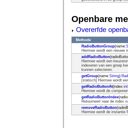
flash.net.dns
flash.net.drm
flash.notifications
flash.permissions
Openbare me
flash.printing
flash.profiler
flash.sampler
Overerfde openb
flash.security
flash.sensors
flash.system
Methode
flash.text
RadioButtonGroup
(name:
S
flash.text.engine
Hiermee wordt een nieuwe i
flash.text.ime
addRadioButton
(radioButto
flash.ui
Hiermee wordt een keuzeron
flash.utils
indexeren van een groep ke
flash.xml
kunnen selecteren.
flashx.textLayout
flashx.textLayout.compose
getGroup
(name:
String
):
Rad
flashx.textLayout.container
[statisch] Hiermee wordt ee
flashx.textLayout.conversion
getRadioButtonAt
(index:
int
flashx.textLayout.edit
Hiermee wordt de component
flashx.textLayout.elements
flashx.textLayout.events
getRadioButtonIndex
(radi
flashx.textLayout.factory
Retourneert naar de index v
flashx.textLayout.formats
removeRadioButton
(radioB
flashx.textLayout.operations
Hiermee wordt de instantie R
flashx.textLayout.utils
flashx.undo
mx.accessibility
mx.automation