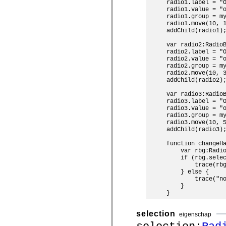
radio1.label = "O
spark.skins.mobile
radio1.value = "o
spark.skins.mobile.supportClasses
radio1.group = my
spark.skins.spark
radio1.move(10, 1
spark.skins.spark.mediaClasses.fullScreen
addChild(radio1);
spark.skins.spark.mediaClasses.normal
spark.skins.spark.windowChrome
var radio2:RadioB
radio2.label = "O
spark.skins.wireframe
radio2.value = "o
spark.skins.wireframe.mediaClasses
radio2.group = my
spark.skins.wireframe.mediaClasses.fullScreen
radio2.move(10, 3
spark.transitions
addChild(radio2);
spark.utils
spark.validators
var radio3:RadioB
spark.validators.supportClasses
radio3.label = "O
Taalelementen
radio3.value = "o
radio3.group = my
Algemene constanten
radio3.move(10, 5
Algemene functies
addChild(radio3);
Operatoren
Programmeerinstructies, gereserveerde woorden en compileraanwijzingen
function changeHa
Speciale typen
    var rbg:Radio
Bijlagen
    if (rbg.selec
        trace(rbg
Nieuw
    } else {

Compilerfouten
        trace("no
Compilerwaarschuwingen
    }

Uitvoeringsfouten
Migreren naar ActionScript 3
Ondersteunde tekensets
Alleen MXML-labels
selection
eigenschap
Elementen van bewegings-XML
Timed Text-tags