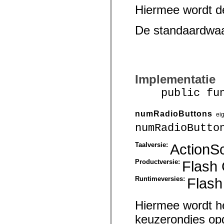
mx.controls
Hiermee wordt d
mx.controls.advancedDataGridClasses
mx.controls.dataGridClasses
mx.controls.listClasses
De standaardwa
mx.controls.menuClasses
mx.controls.olapDataGridClasses
mx.controls.scrollClasses
mx.controls.sliderClasses
mx.controls.textClasses
mx.controls.treeClasses
Implementatie
mx.controls.videoClasses
mx.core
public func
mx.core.windowClasses
mx.effects
mx.effects.easing
numRadioButtons
ei
mx.effects.effectClasses
mx.events
numRadioButto
mx.filters
mx.flash
Taalversie:
ActionSc
mx.formatters
mx.geom
mx.graphics
Productversie:
Flash
mx.graphics.codec
mx.graphics.shaderClasses
Runtimeversies:
Flash
mx.logging
mx.logging.errors
mx.logging.targets
Hiermee wordt he
mx.managers
mx.modules
keuzerondjes op
mx.netmon