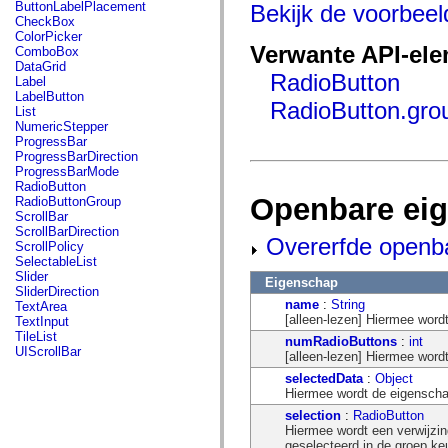
fl.events
ButtonLabelPlacement
Bekijk de voorbee
fl.ik
CheckBox
fl.lang
ColorPicker
fl.livepreview
Verwante API-el
ComboBox
fl.managers
DataGrid
fl.motion
RadioButton
Label
fl.motion.easing
LabelButton
RadioButton.gro
fl.rsl
List
fl.text
NumericStepper
fl.transitions
ProgressBar
fl.transitions.easing
ProgressBarDirection
fl.video
ProgressBarMode
flash.accessibility
RadioButton
flash.concurrent
Openbare ei
RadioButtonGroup
flash.crypto
ScrollBar
flash.data
ScrollBarDirection
Overerfde openb
flash.desktop
ScrollPolicy
flash.display
SelectableList
flash.display3D
Slider
Eigenschap
flash.display3D.textures
SliderDirection
flash.errors
name
:
String
TextArea
flash.events
[alleen-lezen] Hiermee word
TextInput
flash.external
TileList
numRadioButtons
:
int
flash.filesystem
UIScrollBar
[alleen-lezen] Hiermee word
flash.filters
flash.geom
selectedData
:
Object
flash.globalization
Hiermee wordt de eigenscha
flash.html
selection
:
RadioButton
flash.media
Hiermee wordt een verwijzin
flash.net
geselecteerd in de groep ke