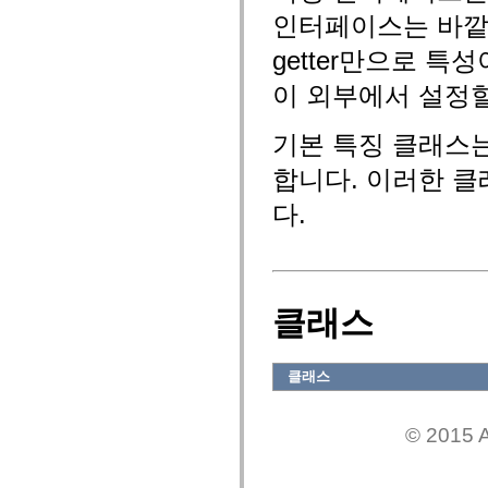
flash.net.dns
인터페이스는 바깥쪽
flash.net.drm
flash.notifications
getter만으로 특성
flash.permissions
flash.printing
flash.profiler
이 외부에서 설정할
flash.sampler
flash.security
flash.sensors
기본 특징 클래스는 
flash.system
flash.text
합니다. 이러한 클래
flash.text.engine
flash.text.ime
다.
flash.ui
flash.utils
flash.xml
flashx.textLayout
flashx.textLayout.compose
flashx.textLayout.container
클래스
flashx.textLayout.conversion
flashx.textLayout.edit
flashx.textLayout.elements
flashx.textLayout.events
클래스
flashx.textLayout.factory
flashx.textLayout.formats
flashx.textLayout.operations
flashx.textLayout.utils
© 2015 A
flashx.undo
mx.accessibility
mx.automation