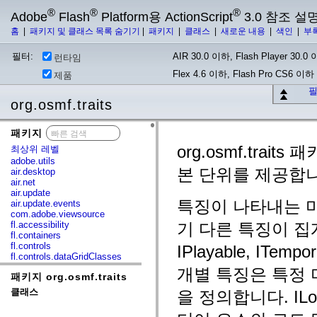
®
®
®
Adobe
Flash
Platform용 ActionScript
3.0 참조 설
홈
|
패키지 및 클래스 목록 숨기기
|
패키지
|
클래스
|
새로운 내용
|
색인
|
부
필터:
AIR 30.0 이하, Flash Player 30.0 이
런타임
Flex 4.6 이하, Flash Pro CS6 이하
제품
필
org.osmf.traits
패키지
x
org.osmf.tra
최상위 레벨
adobe.utils
본 단위를 제공합니
air.desktop
air.net
air.update
특징이 나타내는 미
air.update.events
com.adobe.viewsource
fl.accessibility
기 다른 특징이 집계
fl.containers
fl.controls
IPlayable, ITe
fl.controls.dataGridClasses
fl.controls.listClasses
개별 특징은 특정 
패키지 org.osmf.traits
fl.controls.progressBarClasses
fl.core
클래스
을 정의합니다. IL
fl.data
fl.display