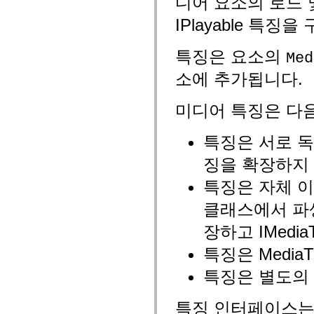
디어 요소의 로드 
fl.events
fl.ik
IPlayable 특
fl.lang
fl.livepreview
fl.managers
특징은 요소의
Med
fl.motion
fl.motion.easing
소에 추가됩니다.
fl.rsl
fl.text
fl.transitions
미디어 특징은 다
fl.transitions.easing
fl.video
flash.accessibility
특징은 서로 독
flash.concurrent
flash.crypto
징을 확장하지
flash.data
flash.desktop
flash.display
특징은 자체 이벤
flash.display3D
flash.display3D.textures
클래스에서 파생될
flash.errors
flash.events
장하고 IMedi
flash.external
flash.filesystem
특징은 Media
flash.filters
flash.geom
특징은 별도의
flash.globalization
flash.html
flash.media
특징 인터페이스는
flash.net