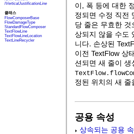
fl.events
IVerticalJustificationLine
이, 폭 등에 대한 
fl.ik
fl.lang
클래스
정되면 수정 직전 
fl.livepreview
FlowComposerBase
fl.managers
FlowDamageType
당 줄은 무효한 것
fl.motion
StandardFlowComposer
fl.motion.easing
TextFlowLine
상되지 않을 수도
fl.rsl
TextFlowLineLocation
fl.text
TextLineRecycler
fl.transitions
니다. 손상된 Tex
fl.transitions.easing
fl.video
이전 TextFlow 
flash.accessibility
flash.concurrent
션되면 새 줄이 
flash.crypto
flash.data
TextFlow.flowCo
flash.desktop
flash.display
정된 위치의 새 줄
flash.display3D
flash.display3D.textures
flash.errors
flash.events
flash.external
flash.filesystem
flash.filters
flash.geom
공용 속성
flash.globalization
flash.html
flash.media
상속되는 공용 속
flash.net