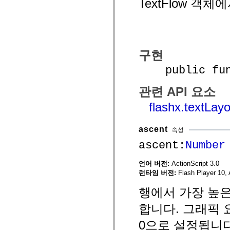
TextFlow 객
mx.olap
mx.olap.aggregators
mx.preloaders
mx.printing
mx.resources
mx.rpc
구현
mx.rpc.events
mx.rpc.http
public funct
mx.rpc.http.mxml
mx.rpc.mxml
mx.rpc.remoting
관련 API 요소
mx.rpc.remoting.mxml
mx.rpc.soap
flashx.textLay
mx.rpc.soap.mxml
mx.rpc.wsdl
mx.rpc.xml
ascent
mx.skins
속성
mx.skins.halo
ascent:
Number
mx.skins.spark
mx.skins.wireframe
mx.skins.wireframe.windowChrome
언어 버전:
ActionScript 3.0
mx.states
런타임 버전:
Flash Player 10, 
mx.styles
mx.utils
행에서 가장 높은
mx.validators
spark.accessibility
합니다. 그래픽 요
spark.automation.delegates
spark.automation.delegates.components
0으로 설정됩니다
spark.automation.delegates.components.gridClasses
spark.automation.delegates.components.mediaClasses