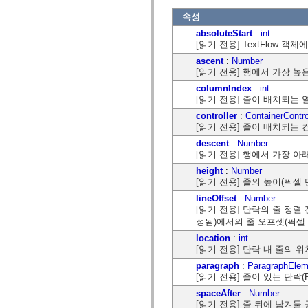
flash.net.dns
flash.net.drm
속성
flash.notifications
absoluteStart
:
int
flash.permissions
[읽기 전용] TextFlow 
flash.printing
flash.profiler
ascent
:
Number
flash.sampler
[읽기 전용] 행에서 가장 높
flash.security
flash.sensors
columnIndex
:
int
flash.system
[읽기 전용] 줄이 배치되는 
flash.text
controller
:
ContainerContro
flash.text.engine
[읽기 전용] 줄이 배치되는 컨테
flash.text.ime
flash.ui
descent
:
Number
flash.utils
[읽기 전용] 행에서 가장 
flash.xml
flashx.textLayout
height
:
Number
flashx.textLayout.compose
[읽기 전용] 줄의 높이(픽셀
flashx.textLayout.container
lineOffset
:
Number
flashx.textLayout.conversion
[읽기 전용] 단락의 줄 정렬
flashx.textLayout.edit
flashx.textLayout.elements
정됨)에서의 줄 오프셋(픽셀
flashx.textLayout.events
location
:
int
flashx.textLayout.factory
[읽기 전용] 단락 내 줄의 위치
flashx.textLayout.formats
flashx.textLayout.operations
paragraph
:
ParagraphElem
flashx.textLayout.utils
[읽기 전용] 줄이 있는 단락(Pa
flashx.undo
spaceAfter
:
Number
mx.accessibility
mx.automation
[읽기 전용] 줄 뒤에 남겨둘