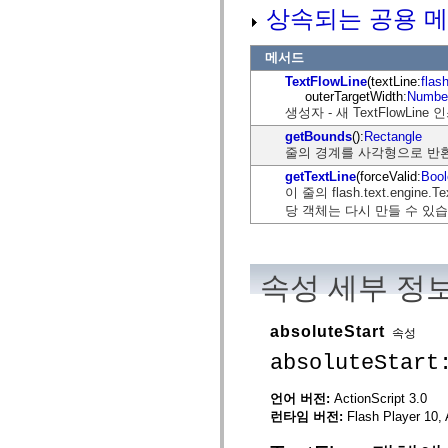
mx.controls
상속되는 공용 메
mx.controls.advancedDataGridClasses
mx.controls.dataGridClasses
mx.controls.listClasses
메서드
mx.controls.menuClasses
TextFlowLine
(textLine:
flas
mx.controls.olapDataGridClasses
outerTargetWidth:
Numbe
mx.controls.scrollClasses
생성자 - 새 TextFlowLin
mx.controls.sliderClasses
mx.controls.textClasses
getBounds
():
Rectangle
mx.controls.treeClasses
줄의 경계를 사각형으로 반
mx.controls.videoClasses
mx.core
getTextLine
(forceValid:
Bool
mx.core.windowClasses
이 줄의 flash.text.eng
mx.effects
당 객체는 다시 만들 수 있습
mx.effects.easing
mx.effects.effectClasses
mx.events
mx.filters
속성 세부 정
mx.flash
mx.formatters
mx.geom
mx.graphics
absoluteStart
속성
mx.graphics.codec
mx.graphics.shaderClasses
absoluteStart
mx.logging
mx.logging.errors
언어 버전:
ActionScript 3.0
mx.logging.targets
mx.managers
런타임 버전:
Flash Player 10, 
mx.modules
mx.netmon