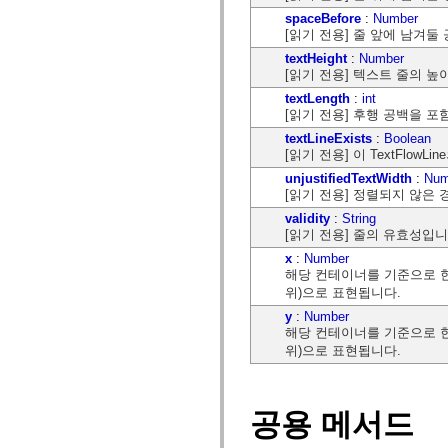
mx.automation.air
spaceBefore
:
Number
mx.automation.delegates
[읽기 전용] 줄 앞에 남겨둘
mx.automation.delegates.advancedDataGrid
mx.automation.delegates.charts
textHeight
:
Number
mx.automation.delegates.containers
[읽기 전용] 텍스트 줄의 높이로
mx.automation.delegates.controls
textLength
:
int
mx.automation.delegates.controls.dataGridClasses
mx.automation.delegates.controls.fileSystemClasses
[읽기 전용] 후행 공백을 포
mx.automation.delegates.core
textLineExists
:
Boolean
mx.automation.delegates.flashflexkit
[읽기 전용] 이 TextFlowLin
mx.automation.events
mx.binding
unjustifiedTextWidth
:
Num
mx.binding.utils
[읽기 전용] 정렬되지 않은 
mx.charts
validity
:
String
mx.charts.chartClasses
mx.charts.effects
[읽기 전용] 줄의 유효성입니
mx.charts.effects.effectClasses
x
:
Number
mx.charts.events
해당 컨테이너를 기준으로 한
mx.charts.renderers
위)으로 표현됩니다.
mx.charts.series
mx.charts.series.items
y
:
Number
mx.charts.series.renderData
해당 컨테이너를 기준으로 한
mx.charts.styles
위)으로 표현됩니다.
mx.collections
mx.collections.errors
mx.containers
mx.containers.accordionClasses
mx.containers.dividedBoxClasses
공용 메서드
mx.containers.errors
mx.containers.utilityClasses