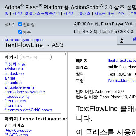
®
®
®
Adobe
Flash
Platform용 ActionScript
3.0 참조 설
홈
|
패키지 및 클래스 목록 숨기기
|
패키지
|
클래스
|
새로운 내용
|
색인
|
부
필터:
AIR 30.0 이하, Flash Player 30.0 이
런타임
Flex 4.6 이하, Flash Pro CS6 이하
제품
필
flashx.textLayout.compose
TextFlowLine - AS3
패키지
x
flashx.textLay
패키지
최상위 레벨
public final cla
클래스
adobe.utils
air.desktop
상속
TextFlowLine
air.net
IVerticalJustific
구현
air.update
air.update.events
언어 버전:
ActionScript 3.0
com.adobe.viewsource
fl.accessibility
런타임 버전:
Flash Player 10, AIR
fl.containers
fl.controls
TextFlowLin
fl.controls.dataGridClasses
fl.controls.listClasses
니다.
패키지 flashx.textLayout.compose
fl.controls.progressBarClasses
fl.core
인터페이스
fl.data
이 클래스를 사용하
IFlowComposer
fl.display
ISWFContext