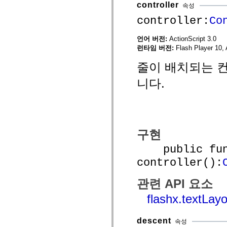
spark.skins
controller
속성
spark.skins.mobile
spark.skins.mobile.supportClasses
controller:
Co
spark.skins.spark
spark.skins.spark.mediaClasses.fullScreen
언어 버전:
ActionScript 3.0
spark.skins.spark.mediaClasses.normal
spark.skins.spark.windowChrome
런타임 버전:
Flash Player 10, 
spark.skins.wireframe
spark.skins.wireframe.mediaClasses
줄이 배치되는 컨테이
spark.skins.wireframe.mediaClasses.fullScreen
spark.transitions
니다.
spark.utils
spark.validators
spark.validators.supportClasses
언어 요소
전역 상수
전역 함수
구현
연산자
public func
명령문, 키워드 및 지시문
특수 유형 연산자
controller():
부록
새로운 내용
관련 API 요소
컴파일러 오류
flashx.textLayo
컴파일러 경고
런타임 오류
ActionScript 3으로 마이그레이션
descent
속성
지원되는 문자 세트