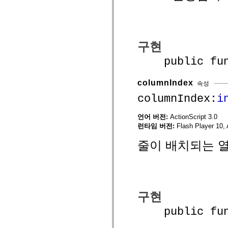
spark.automation.delegates.components.supportClasses
spark.automation.delegates.skins.spark
spark.automation.events
spark.collections
spark.components
구현
spark.components.calendarClasses
spark.components.gridClasses
public funct
spark.components.mediaClasses
spark.components.supportClasses
spark.components.windowClasses
columnIndex
속성
spark.core
spark.effects
columnIndex:
i
spark.effects.animation
spark.effects.easing
spark.effects.interpolation
언어 버전:
ActionScript 3.0
spark.effects.supportClasses
런타임 버전:
Flash Player 10, 
spark.events
spark.filters
줄이 배치되는 열
spark.formatters
spark.formatters.supportClasses
spark.globalization
spark.globalization.supportClasses
spark.layouts
spark.layouts.supportClasses
spark.managers
구현
spark.modules
spark.preloaders
public funct
spark.primitives
spark.primitives.supportClasses