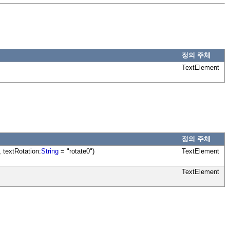
정의 주체
TextElement
정의 주체
, textRotation:
String
= "rotate0")
TextElement
TextElement