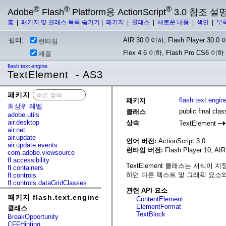
®
®
®
Adobe
Flash
Platform용 ActionScript
3.0 참조 설
홈
|
패키지 및 클래스 목록 숨기기
|
패키지
|
클래스
|
새로운 내용
|
색인
|
부
필터:
AIR 30.0 이하, Flash Player 30.0 이
런타임
Flex 4.6 이하, Flash Pro CS6 이하
제품
flash.text.engine
TextElement - AS3
패키지
x
flash.text.engin
패키지
최상위 레벨
public final cla
클래스
adobe.utils
air.desktop
상속
TextElement
air.net
air.update
언어 버전:
ActionScript 3.0
air.update.events
런타임 버전:
Flash Player 10, AIR 
com.adobe.viewsource
fl.accessibility
TextElement 클래스는 서식이 
fl.containers
하면 다른 텍스트 및 그래픽 요소와
fl.controls
fl.controls.dataGridClasses
fl.controls.listClasses
관련 API 요소
패키지 flash.text.engine
fl.controls.progressBarClasses
ContentElement
fl.core
ElementFormat
클래스
fl.data
TextBlock
BreakOpportunity
fl.display
CFFHinting