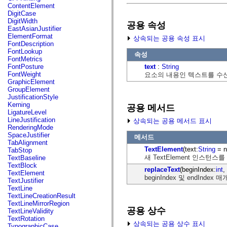
fl.events
ContentElement
fl.ik
DigitCase
fl.lang
DigitWidth
공용 속성
fl.livepreview
EastAsianJustifier
fl.managers
ElementFormat
상속되는 공용 속성 표시
fl.motion
FontDescription
fl.motion.easing
FontLookup
속성
fl.rsl
FontMetrics
fl.text
text
:
String
FontPosture
fl.transitions
FontWeight
요소의 내용인 텍스트를 수
fl.transitions.easing
GraphicElement
fl.video
GroupElement
flash.accessibility
JustificationStyle
flash.concurrent
Kerning
공용 메서드
flash.crypto
LigatureLevel
flash.data
LineJustification
상속되는 공용 메서드 표시
flash.desktop
RenderingMode
flash.display
SpaceJustifier
메서드
flash.display3D
TabAlignment
flash.display3D.textures
TextElement
(text:
String
= n
TabStop
flash.errors
새 TextElement 인스턴스
TextBaseline
flash.events
TextBlock
replaceText
(beginIndex:
int
,
flash.external
TextElement
flash.filesystem
beginIndex 및 endIn
TextJustifier
flash.filters
TextLine
flash.geom
TextLineCreationResult
flash.globalization
TextLineMirrorRegion
flash.html
공용 상수
TextLineValidity
flash.media
TextRotation
flash.net
상속되는 공용 상수 표시
TypographicCase