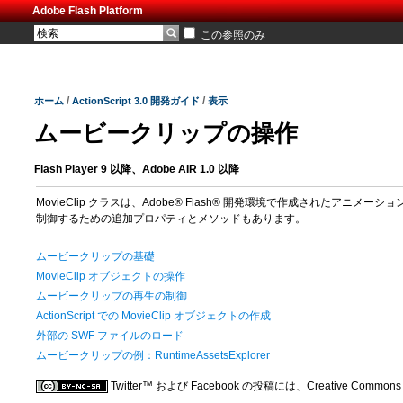
Adobe Flash Platform
この参照のみ
/
/
ホーム
ActionScript 3.0 開発ガイド
表示
ムービークリップの操作
Flash Player 9 以降、Adobe AIR 1.0 以降
MovieClip クラスは、Adobe® Flash® 開発環境で作成さ
制御するための追加プロパティとメソッドもあります。
ムービークリップの基礎
MovieClip オブジェクトの操作
ムービークリップの再生の制御
ActionScript での MovieClip オブジェクトの作成
外部の SWF ファイルのロード
ムービークリップの例：RuntimeAssetsExplorer
Twitter™ および Facebook の投稿には、Creative C