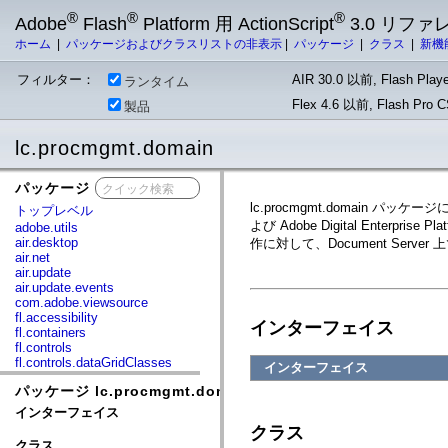
®
®
®
Adobe
Flash
Platform 用 ActionScript
3.0 リフ
ホーム
|
パッケージおよびクラスリストの非表示
|
パッケージ
|
クラス
|
新機
フィルター：
AIR 30.0 以前, Flash Playe
ランタイム
Flex 4.6 以前, Flash Pro
製品
lc.procmgmt.domain
パッケージ
x
lc.procmgmt.domain
トップレベル
よび Adobe Digital Enter
adobe.utils
air.desktop
作に対して、Document Ser
air.net
air.update
air.update.events
com.adobe.viewsource
fl.accessibility
インターフェイス
fl.containers
fl.controls
fl.controls.dataGridClasses
インターフェイス
fl.controls.listClasses
パッケージ lc.procmgmt.domain
fl.controls.progressBarClasses
fl.core
インターフェイス
fl.data
クラス
fl.display
クラス