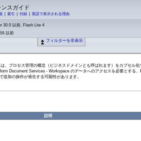
ァレンスガイド
能
|
索引
|
付録
|
英語で表示される理由
r 30.0 以前, Flash Lite 4
 CS6 以前
フィルターを非表示
 パッケージには、プロセス管理の概念（ビジネスドメインとも呼ばれます）をカプセル化す
prise Platform Document Services - Workspace のデータ
ver 上で追加の操作が発生する可能性があります。
説明