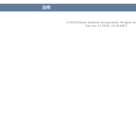
説明
© 2015 Adobe Systems Incorporated. All rights re
Tue Jun 12 2018, 10:49 AM Z