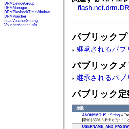
fl.events
DRMDeviceGroup
fl.ik
flash.net.drm.D
DRMManager
fl.lang
DRMPlaybackTimeWindow
fl.livepreview
DRMVoucher
fl.managers
LoadVoucherSetting
fl.motion
VoucherAccessInfo
fl.motion.easing
fl.rsl
パブリックプ
fl.text
fl.transitions
fl.transitions.easing
継承されるパブ
fl.video
flash.accessibility
flash.concurrent
flash.crypto
パブリックメ
flash.data
flash.desktop
flash.display
継承されるパブ
flash.display3D
flash.display3D.textures
flash.errors
パブリック定
flash.events
flash.external
flash.filesystem
flash.filters
定数
flash.geom
flash.globalization
ANONYMOUS
:
String
= "a
flash.html
[静的] 認証の必要がない
flash.media
USERNAME_AND_PASSW
flash.net