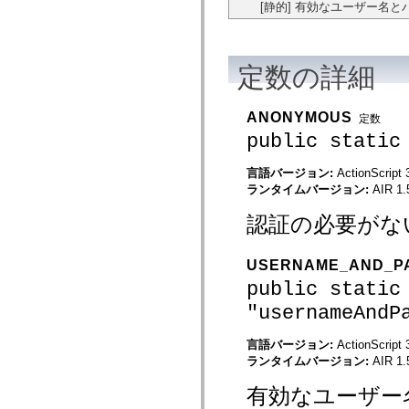
flash.net.dns
[静的] 有効なユーザー名
flash.net.drm
flash.notifications
flash.permissions
flash.printing
定数の詳細
flash.profiler
flash.sampler
flash.security
flash.sensors
ANONYMOUS
定数
flash.system
public static
flash.text
flash.text.engine
flash.text.ime
言語バージョン:
ActionScript 
flash.ui
ランタイムバージョン:
AIR 1.
flash.utils
flash.xml
認証の必要がな
flashx.textLayout
flashx.textLayout.compose
flashx.textLayout.container
USERNAME_AND_P
flashx.textLayout.conversion
flashx.textLayout.edit
public static
flashx.textLayout.elements
flashx.textLayout.events
"usernameAndP
flashx.textLayout.factory
flashx.textLayout.formats
言語バージョン:
ActionScript 
flashx.textLayout.operations
ランタイムバージョン:
AIR 1.
flashx.textLayout.utils
flashx.undo
mx.accessibility
有効なユーザー
mx.automation