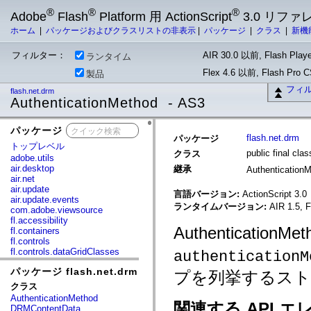
®
®
®
Adobe
Flash
Platform 用 ActionScript
3.0 リフ
ホーム
|
パッケージおよびクラスリストの非表示
|
パッケージ
|
クラス
|
新機
フィルター：
AIR 30.0 以前, Flash Playe
ランタイム
Flex 4.6 以前, Flash Pro
製品
フィ
flash.net.drm
AuthenticationMethod - AS3
パッケージ
x
flash.net.drm
パッケージ
トップレベル
public final cla
クラス
adobe.utils
air.desktop
継承
Authentication
air.net
air.update
言語バージョン:
ActionScript 3.0
air.update.events
ランタイムバージョン:
AIR 1.5, F
com.adobe.viewsource
fl.accessibility
Authenticatio
fl.containers
fl.controls
fl.controls.dataGridClasses
authenticationM
fl.controls.listClasses
パッケージ flash.net.drm
fl.controls.progressBarClasses
プを列挙するスト
fl.core
クラス
fl.data
AuthenticationMethod
fl.display
関連する API エ
DRMContentData