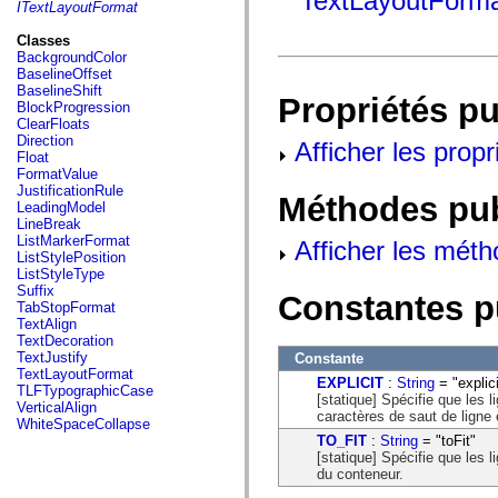
TextLayoutForma
fl.events
ITextLayoutFormat
fl.ik
fl.lang
Classes
fl.livepreview
BackgroundColor
fl.managers
BaselineOffset
fl.motion
BaselineShift
Propriétés p
fl.motion.easing
BlockProgression
fl.rsl
ClearFloats
fl.text
Direction
Afficher les propr
fl.transitions
Float
fl.transitions.easing
FormatValue
fl.video
JustificationRule
Méthodes pu
flash.accessibility
LeadingModel
flash.concurrent
LineBreak
flash.crypto
ListMarkerFormat
Afficher les méth
flash.data
ListStylePosition
flash.desktop
ListStyleType
flash.display
Suffix
Constantes p
flash.display3D
TabStopFormat
flash.display3D.textures
TextAlign
flash.errors
TextDecoration
flash.events
TextJustify
Constante
flash.external
TextLayoutFormat
EXPLICIT
:
String
= "explici
flash.filesystem
TLFTypographicCase
[statique] Spécifie que les 
flash.filters
VerticalAlign
caractères de saut de ligne 
flash.geom
WhiteSpaceCollapse
flash.globalization
TO_FIT
:
String
= "toFit"
flash.html
[statique] Spécifie que les 
flash.media
du conteneur.
flash.net