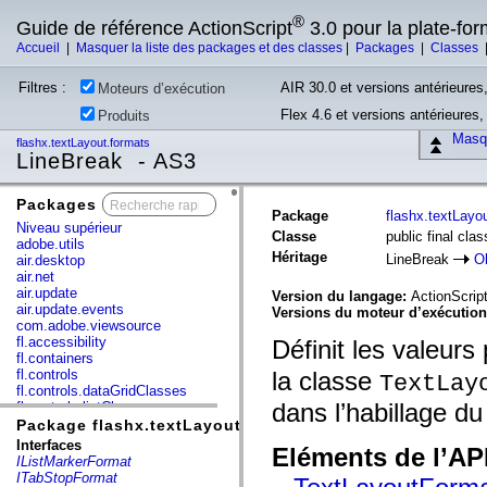
®
Guide de référence ActionScript
3.0 pour la plate-fo
Accueil
|
Masquer la liste des packages et des classes
|
Packages
|
Classes
Filtres :
AIR 30.0 et versions antérieures,
Moteurs d’exécution
Flex 4.6 et versions antérieures
Produits
Masqu
flashx.textLayout.formats
LineBreak - AS3
Packages
x
Package
flashx.textLayo
Niveau supérieur
Classe
public final cla
adobe.utils
Héritage
LineBreak
O
air.desktop
air.net
air.update
Version du langage:
ActionScript
air.update.events
Versions du moteur d’exécutio
com.adobe.viewsource
fl.accessibility
Définit les valeurs
fl.containers
fl.controls
la classe
TextLay
fl.controls.dataGridClasses
dans l’habillage du
fl.controls.listClasses
fl.controls.progressBarClasses
Package flashx.textLayout.formats
fl.core
Interfaces
Eléments de l’AP
fl.data
IListMarkerFormat
fl.display
ITabStopFormat