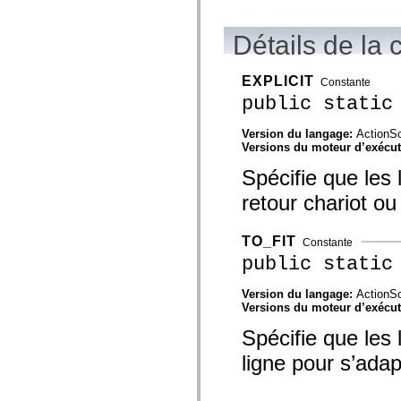
flash.net.dns
flash.net.drm
flash.notifications
Détails de la 
flash.permissions
flash.printing
flash.profiler
EXPLICIT
Constante
flash.sampler
flash.security
public static
flash.sensors
flash.system
Version du langage:
ActionSc
flash.text
Versions du moteur d’exécu
flash.text.engine
flash.text.ime
Spécifie que les
flash.ui
flash.utils
retour chariot ou
flash.xml
flashx.textLayout
flashx.textLayout.compose
TO_FIT
Constante
flashx.textLayout.container
flashx.textLayout.conversion
public static
flashx.textLayout.edit
flashx.textLayout.elements
Version du langage:
ActionSc
flashx.textLayout.events
Versions du moteur d’exécu
flashx.textLayout.factory
flashx.textLayout.formats
Spécifie que les
flashx.textLayout.operations
flashx.textLayout.utils
ligne pour s’adap
flashx.undo
mx.accessibility
mx.automation