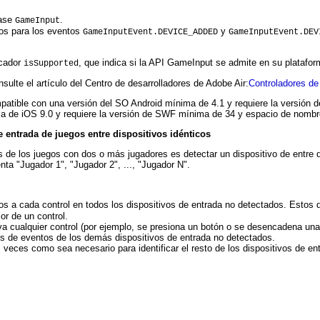
lase
.
GameInput
os para los eventos
y
GameInputEvent.DEVICE_ADDED
GameInputEvent.DEV
icador
, que indica si la API GameInput se admite en su platafor
isSupported
ulte el artículo del Centro de desarrolladores de Adobe Air:
Controladores de
mpatible con una versión del SO Android mínima de 4.1 y requiere la versión
a de iOS 9.0 y requiere la versión de SWF mínima de 34 y espacio de nombr
 entrada de juegos entre dispositivos idénticos
 de los juegos con dos o más jugadores es detectar un dispositivo de entre d
nta "Jugador 1", "Jugador 2", ..., "Jugador N".
s a cada control en todos los dispositivos de entrada no detectados. Estos 
or de un control.
a cualquier control (por ejemplo, se presiona un botón o se desencadena una a
es de eventos de los demás dispositivos de entrada no detectados.
 veces como sea necesario para identificar el resto de los dispositivos de en