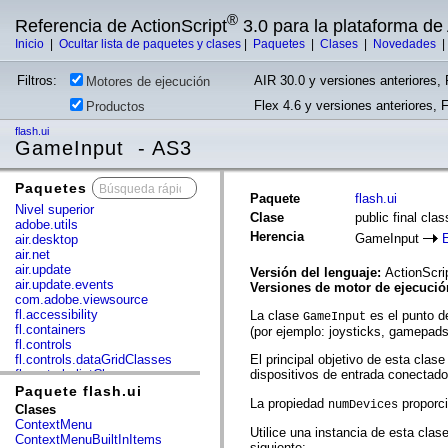
®
Referencia de ActionScript
3.0 para la plataforma d
Inicio
|
Ocultar lista de paquetes y clases
|
Paquetes
|
Clases
|
Novedades
Filtros:
AIR 30.0 y versiones anteriores, 
Motores de ejecución
Flex 4.6 y versiones anteriores, 
Productos
flash.ui
GameInput - AS3
Paquetes
x
Paquete
flash.ui
Nivel superior
Clase
public final cl
adobe.utils
Herencia
GameInput
air.desktop
air.net
air.update
Versión del lenguaje:
ActionScri
air.update.events
Versiones de motor de ejecuci
com.adobe.viewsource
fl.accessibility
La clase
es el punto d
GameInput
fl.containers
(por ejemplo: joysticks, gamepads
fl.controls
fl.controls.dataGridClasses
El principal objetivo de esta clas
fl.controls.listClasses
dispositivos de entrada conectado
fl.controls.progressBarClasses
Paquete flash.ui
La propiedad
proporci
fl.core
numDevices
Clases
fl.data
ContextMenu
Utilice una instancia de esta clas
fl.display
ContextMenuBuiltInItems
siguiente: