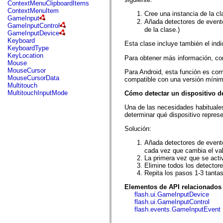
fl.events
ContextMenuClipboardItems
fl.ik
ContextMenuItem
Cree una instancia de la c
fl.lang
GameInput
Añada detectores de event
fl.livepreview
GameInputControl
de la clase.)
fl.managers
GameInputDevice
fl.motion
Keyboard
Esta clase incluye también el ind
fl.motion.easing
KeyboardType
fl.rsl
KeyLocation
Para obtener más información, cons
fl.text
Mouse
fl.transitions
MouseCursor
Para Android, esta función es co
fl.transitions.easing
MouseCursorData
compatible con una versión mínim
fl.video
Multitouch
flash.accessibility
MultitouchInputMode
Cómo detectar un dispositivo de
flash.concurrent
flash.crypto
Una de las necesidades habituales
flash.data
determinar qué dispositivo represe
flash.desktop
flash.display
Solución:
flash.display3D
flash.display3D.textures
Añada detectores de evento
flash.errors
cada vez que cambia el val
flash.events
La primera vez que se activ
flash.external
Elimine todos los detector
flash.filesystem
Repita los pasos 1-3 tantas
flash.filters
Elementos de API relacionados
flash.geom
flash.ui.GameInputDevice
flash.globalization
flash.ui.GameInputControl
flash.html
flash.events.GameInputEvent
flash.media
flash.net