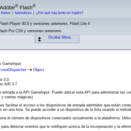
®
®
e Adobe
Flash
|
Índice
|
Apéndices
|
¿Por qué hay texto en inglés?
Flash Player 30.0 y versiones anteriores, Flash Lite 4
Flash Pro CS6 y versiones anteriores
Ocultar filtros
ass GameInput
EventDispatcher
Object
pt 3.0
ón:
AIR 3.7
e entrada a la API GameInput. Puede utilizar esta API para administrar las co
 y varitas mágicas).
e es facilitar el acceso a los dispositivos de entrada admitidos que están con
s en una lista. Se puede acceder a un dispositivo de la lista usando el méto
ona el número de dispositivos conectados actualmente a la plataforma. Utilice e
e para detectar eventos que le notifiquen acerca de la incorporación y la elim