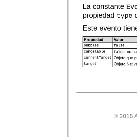
La constante
Lista de elementos desfasados
Ev
Constantes de implementación de accesibilidad
propiedad
d
Cómo utilizar ejemplos de ActionScript
type
Avisos legales
Este evento tien
Propiedad
Valor
bubbles
false
; no h
cancelable
false
currentTarget
Objeto que p
target
Objeto Nativ
© 2015 A