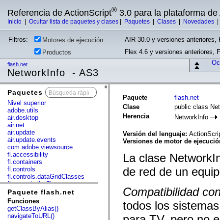
®
Referencia de ActionScript
3.0 para la plataforma d
Inicio
|
Ocultar lista de paquetes y clases
|
Paquetes
|
Clases
|
Novedades
Filtros:
AIR 30.0 y versiones anteriores, 
Motores de ejecución
Flex 4.6 y versiones anteriores, 
Productos
Ocu
flash.net
NetworkInfo - AS3
Paquetes
x
Paquete
flash.net
Nivel superior
Clase
public class Ne
adobe.utils
Herencia
NetworkInfo
air.desktop
air.net
air.update
Versión del lenguaje:
ActionScri
air.update.events
Versiones de motor de ejecuci
com.adobe.viewsource
fl.accessibility
La clase NetworkIn
fl.containers
de red de un equip
fl.controls
fl.controls.dataGridClasses
fl.controls.listClasses
Compatibilidad con
fl.controls.progressBarClasses
Paquete flash.net
fl.core
Funciones
todos los sistemas 
fl.data
getClassByAlias()
fl.display
navigateToURL()
para TV, pero no e