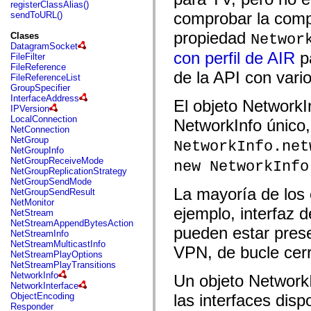
fl.events
registerClassAlias()
fl.ik
comprobar la compa
sendToURL()
fl.lang
fl.livepreview
propiedad
Clases
Networ
fl.managers
DatagramSocket
fl.motion
con perfil de AIR
pa
FileFilter
fl.motion.easing
FileReference
de la API con vario
fl.rsl
FileReferenceList
fl.text
GroupSpecifier
fl.transitions
InterfaceAddress
El objeto NetworkI
fl.transitions.easing
IPVersion
fl.video
LocalConnection
NetworkInfo único, 
flash.accessibility
NetConnection
flash.concurrent
NetGroup
NetworkInfo.net
flash.crypto
NetGroupInfo
flash.data
NetGroupReceiveMode
new NetworkInfo
flash.desktop
NetGroupReplicationStrategy
flash.display
NetGroupSendMode
flash.display3D
La mayoría de los 
NetGroupSendResult
flash.display3D.textures
NetMonitor
flash.errors
ejemplo, interfaz 
NetStream
flash.events
NetStreamAppendBytesAction
pueden estar prese
flash.external
NetStreamInfo
flash.filesystem
NetStreamMulticastInfo
VPN, de bucle cerr
flash.filters
NetStreamPlayOptions
flash.geom
NetStreamPlayTransitions
flash.globalization
NetworkInfo
Un objeto Network
flash.html
NetworkInterface
flash.media
ObjectEncoding
las interfaces dis
flash.net
Responder