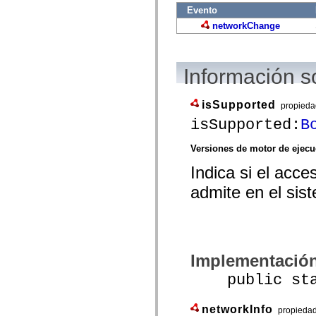
mx.controls
Evento
mx.controls.advancedDataGridClasses
networkChange
mx.controls.dataGridClasses
mx.controls.listClasses
mx.controls.menuClasses
mx.controls.olapDataGridClasses
mx.controls.scrollClasses
Información s
mx.controls.sliderClasses
mx.controls.textClasses
mx.controls.treeClasses
isSupported
propieda
mx.controls.videoClasses
isSupported:
B
mx.core
mx.core.windowClasses
mx.effects
Versiones de motor de ejec
mx.effects.easing
mx.effects.effectClasses
Indica si el acce
mx.events
mx.filters
admite en el sist
mx.flash
mx.formatters
mx.geom
mx.graphics
mx.graphics.codec
mx.graphics.shaderClasses
Implementació
mx.logging
mx.logging.errors
public stati
mx.logging.targets
mx.managers
mx.modules
networkInfo
propieda
mx.netmon