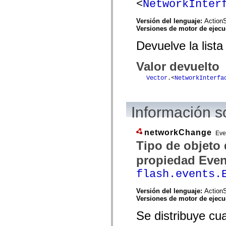
<
NetworkInter
spark.skins.mobile
spark.skins.mobile.supportClasses
Versión del lenguaje:
ActionS
spark.skins.spark
Versiones de motor de ejec
spark.skins.spark.mediaClasses.fullScreen
spark.skins.spark.mediaClasses.normal
Devuelve la lista
spark.skins.spark.windowChrome
spark.skins.wireframe
spark.skins.wireframe.mediaClasses
Valor devuelto
spark.skins.wireframe.mediaClasses.fullScreen
spark.transitions
Vector
.<
NetworkInterfa
spark.utils
spark.validators
spark.validators.supportClasses
Elementos del lenguaje
Información s
Constantes globales
Funciones globales
Operadores
networkChange
Eve
Sentencias, palabras clave y directivas
Tipo de objeto
Tipos especiales
Apéndices
propiedad Even
Novedades
flash.events.
Errores del compilador
Advertencias del compilador
Errores en tiempo de ejecución
Versión del lenguaje:
ActionS
Migración a ActionScript 3
Versiones de motor de ejec
Conjuntos de caracteres admitidos
Solo etiquetas MXML
Se distribuye cu
Elementos Motion XML
Etiquetas de texto temporizado