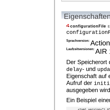
Eigenschaften
configurationFile
E
configuration
Sprachversion:
Action
Laufzeitversionen:
AIR 
Der Speicherort d
- und
delay
upda
Eigenschaft auf 
Aufruf der
initi
ausgegeben wird
Ein Beispiel eine
 <?xml version="1.0"