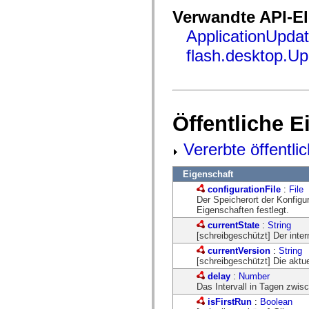
mx.olap
Verwandte API-E
mx.olap.aggregators
mx.preloaders
ApplicationUpda
mx.printing
mx.resources
flash.desktop.Up
mx.rpc
mx.rpc.events
mx.rpc.http
mx.rpc.http.mxml
mx.rpc.mxml
mx.rpc.remoting
Öffentliche 
mx.rpc.remoting.mxml
mx.rpc.soap
mx.rpc.soap.mxml
Vererbte öffentli
mx.rpc.wsdl
mx.rpc.xml
mx.skins
Eigenschaft
mx.skins.halo
configurationFile
:
File
mx.skins.spark
Der Speicherort der Konfigur
mx.skins.wireframe
Eigenschaften festlegt.
mx.skins.wireframe.windowChrome
mx.states
currentState
:
String
mx.styles
[schreibgeschützt] Der inte
mx.utils
currentVersion
:
String
mx.validators
[schreibgeschützt] Die aktu
spark.accessibility
spark.automation.delegates
delay
:
Number
spark.automation.delegates.components
Das Intervall in Tagen zwi
spark.automation.delegates.components.gridClasses
isFirstRun
:
Boolean
spark.automation.delegates.components.mediaClasses