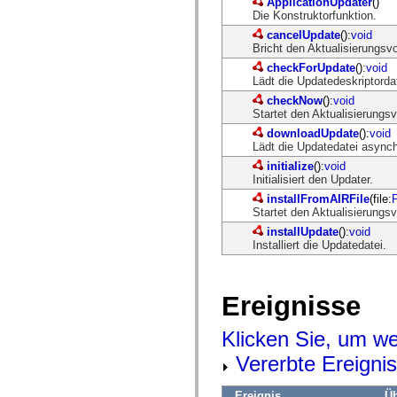
ApplicationUpdater
()
spark.skins.mobile
Die Konstruktorfunktion.
spark.skins.mobile.supportClasses
cancelUpdate
():
void
spark.skins.spark
Bricht den Aktualisierungsv
spark.skins.spark.mediaClasses.fullScreen
spark.skins.spark.mediaClasses.normal
checkForUpdate
():
void
spark.skins.spark.windowChrome
Lädt die Updatedeskriptordat
spark.skins.wireframe
checkNow
():
void
spark.skins.wireframe.mediaClasses
Startet den Aktualisierungs
spark.skins.wireframe.mediaClasses.fullScreen
spark.transitions
downloadUpdate
():
void
spark.utils
Lädt die Updatedatei asynch
spark.validators
initialize
():
void
spark.validators.supportClasses
Initialisiert den Updater.
Sprachelemente
installFromAIRFile
(file:
F
Globale Konstanten
Startet den Aktualisierungsv
Globale Funktionen
Operatoren
installUpdate
():
void
Anweisungen, Schlüsselwörter und Direktiven
Installiert die Updatedatei.
Sondertypen
Anhänge
Neue Funktionen
Ereignisse
Compiler-Fehler
Compiler-Warnungen
Laufzeitfehler
Klicken Sie, um we
Migration zu ActionScript 3
Unterstützte Zeichensätze
Vererbte Ereigni
Nur MXML-Tags
Motion-XML-Elemente
Ereignis
Üb
Timed Text-Tags