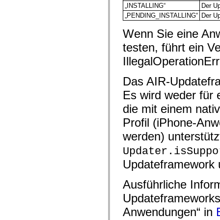
mx.controls
„INSTALLING“
Der Up
mx.controls.advancedDataGridClasses
„PENDING_INSTALLING“
Der Up
mx.controls.dataGridClasses
mx.controls.listClasses
Wenn Sie eine An
mx.controls.menuClasses
mx.controls.olapDataGridClasses
testen, führt ein 
mx.controls.scrollClasses
mx.controls.sliderClasses
IllegalOperationE
mx.controls.textClasses
mx.controls.treeClasses
mx.controls.videoClasses
Das AIR-Updatefram
mx.core
mx.core.windowClasses
Es wird weder für
mx.effects
die mit einem nativ
mx.effects.easing
mx.effects.effectClasses
Profil (iPhone-Anw
mx.events
mx.filters
werden) unterstütz
mx.flash
mx.formatters
Updater.isSuppo
mx.geom
mx.graphics
Updateframework un
mx.graphics.codec
mx.graphics.shaderClasses
mx.logging
Ausführliche Info
mx.logging.errors
mx.logging.targets
Updateframeworks f
mx.managers
Anwendungen“ in
mx.modules
mx.netmon