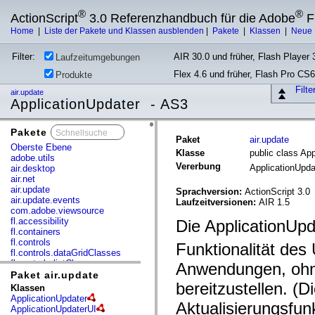
®
®
ActionScript
3.0 Referenzhandbuch für die Adobe
F
Home
|
Liste der Pakete und Klassen ausblenden
|
Pakete
|
Klassen
|
Neue 
Filter:
AIR 30.0 und früher, Flash Player 3
Laufzeitumgebungen
Flex 4.6 und früher, Flash Pro CS6
Produkte
Filt
air.update
ApplicationUpdater - AS3
Pakete
x
Paket
air.update
Oberste Ebene
Klasse
public class Ap
adobe.utils
Vererbung
ApplicationUpd
air.desktop
air.net
air.update
Sprachversion:
ActionScript 3.0
air.update.events
Laufzeitversionen:
AIR 1.5
com.adobe.viewsource
fl.accessibility
Die ApplicationUpd
fl.containers
fl.controls
Funktionalität de
fl.controls.dataGridClasses
fl.controls.listClasses
Anwendungen, ohn
fl.controls.progressBarClasses
Paket air.update
fl.core
bereitzustellen. (D
Klassen
fl.data
ApplicationUpdater
Aktualisierungsfunk
fl.display
ApplicationUpdaterUI