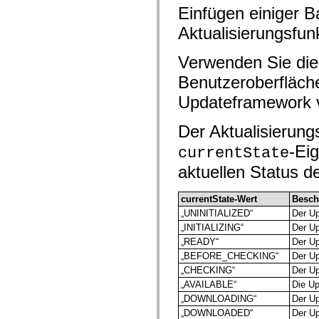
mx.automation.air
Einfügen einiger B
mx.automation.delegates
mx.automation.delegates.advancedDataGrid
Aktualisierungsfunk
mx.automation.delegates.charts
mx.automation.delegates.containers
mx.automation.delegates.controls
Verwenden Sie die
mx.automation.delegates.controls.dataGridClasses
Benutzeroberfläch
mx.automation.delegates.controls.fileSystemClasses
mx.automation.delegates.core
Updateframework 
mx.automation.delegates.flashflexkit
mx.automation.events
mx.binding
Der Aktualisierung
mx.binding.utils
mx.charts
-Ei
currentState
mx.charts.chartClasses
mx.charts.effects
aktuellen Status d
mx.charts.effects.effectClasses
mx.charts.events
mx.charts.renderers
currentState-Wert
Besch
mx.charts.series
„UNINITIALIZED“
Der Upd
mx.charts.series.items
„INITIALIZING“
Der Upd
mx.charts.series.renderData
mx.charts.styles
„READY“
Der Upd
mx.collections
„BEFORE_CHECKING“
Der Up
mx.collections.errors
„CHECKING“
Der Up
mx.containers
mx.containers.accordionClasses
„AVAILABLE“
Die Up
mx.containers.dividedBoxClasses
„DOWNLOADING“
Der Up
mx.containers.errors
„DOWNLOADED“
Der Up
mx.containers.utilityClasses