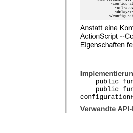
         <configura
           <url>app:
           <delay>1<
        </configura
Anstatt eine Kon
ActionScript
--Co
Eigenschaften fe
Implementieru
public funct
public func
configuration
Verwandte API
delay
updateURL