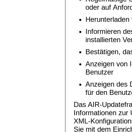
flash.net.dns
flash.net.drm
oder auf Anfor
flash.notifications
flash.permissions
Herunterladen 
flash.printing
flash.profiler
flash.sampler
Informieren de
flash.security
flash.sensors
installierten Ve
flash.system
flash.text
flash.text.engine
Bestätigen, d
flash.text.ime
flash.ui
Anzeigen von I
flash.utils
flash.xml
Benutzer
flashx.textLayout
flashx.textLayout.compose
flashx.textLayout.container
Anzeigen des 
flashx.textLayout.conversion
flashx.textLayout.edit
für den Benutz
flashx.textLayout.elements
flashx.textLayout.events
flashx.textLayout.factory
Das AIR-Updatefra
flashx.textLayout.formats
Informationen zur
flashx.textLayout.operations
flashx.textLayout.utils
XML-Konfiguration
flashx.undo
mx.accessibility
Sie mit dem Einric
mx.automation