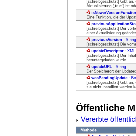
[schreibgeschützt] Gibt an, 
spark.automation.delegates.components.supportClasses
Aktualisierung („true“) ist ode
spark.automation.delegates.skins.spark
isNewerVersionFunctio
spark.automation.events
Eine Funktion, die der Upda
spark.collections
spark.components
previousApplicationSto
spark.components.calendarClasses
[schreibgeschützt] Der vorh
spark.components.gridClasses
einer Aktualisierung geänder
spark.components.mediaClasses
previousVersion
:
String
spark.components.supportClasses
[schreibgeschützt] Die vorh
spark.components.windowClasses
spark.core
updateDescriptor
:
XML
spark.effects
[schreibgeschützt] Der Inha
spark.effects.animation
heruntergeladen wurde.
spark.effects.easing
updateURL
:
String
spark.effects.interpolation
Der Speicherort der Updated
spark.effects.supportClasses
spark.events
wasPendingUpdate
:
Bo
spark.filters
[schreibgeschützt] Gibt an,
spark.formatters
sie nicht installiert werden k
spark.formatters.supportClasses
spark.globalization
spark.globalization.supportClasses
spark.layouts
Öffentliche 
spark.layouts.supportClasses
spark.managers
Vererbte öffentl
spark.modules
spark.preloaders
spark.primitives
Methode
spark.primitives.supportClasses
spark.skins