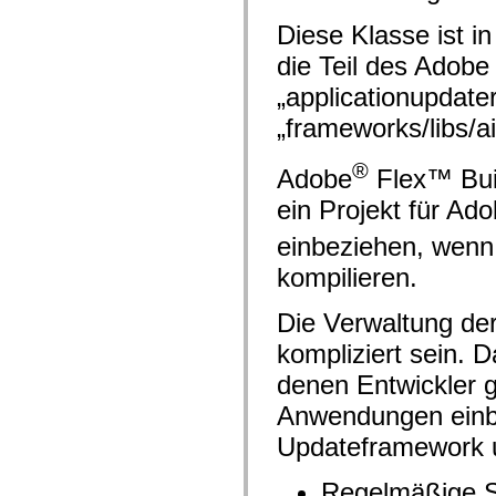
fl.events
fl.ik
Diese Klasse ist in
fl.lang
fl.livepreview
die Teil des Adobe
fl.managers
fl.motion
„applicationupdate
fl.motion.easing
fl.rsl
„frameworks/libs/a
fl.text
fl.transitions
®
fl.transitions.easing
Adobe
Flex™ Buil
fl.video
flash.accessibility
ein Projekt für Ad
flash.concurrent
flash.crypto
einbeziehen, wen
flash.data
flash.desktop
kompilieren.
flash.display
flash.display3D
Die Verwaltung de
flash.display3D.textures
flash.errors
kompliziert sein. 
flash.events
flash.external
denen Entwickler g
flash.filesystem
flash.filters
Anwendungen einbi
flash.geom
flash.globalization
Updateframework u
flash.html
flash.media
flash.net
Regelmäßige S