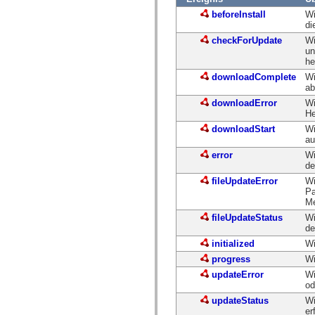
Liste veralteter Elemente
beforeInstall
Wi
Konstanten für die Implementierung von Eingabehilfen
di
Verwendung der ActionScript-Beispiele
checkForUpdate
Wi
Rechtliche Hinweise
un
he
downloadComplete
Wi
ab
downloadError
Wi
He
downloadStart
Wi
au
error
Wi
de
fileUpdateError
Wi
Pa
Me
fileUpdateStatus
Wi
de
initialized
Wi
progress
Wi
updateError
Wi
od
updateStatus
Wi
er