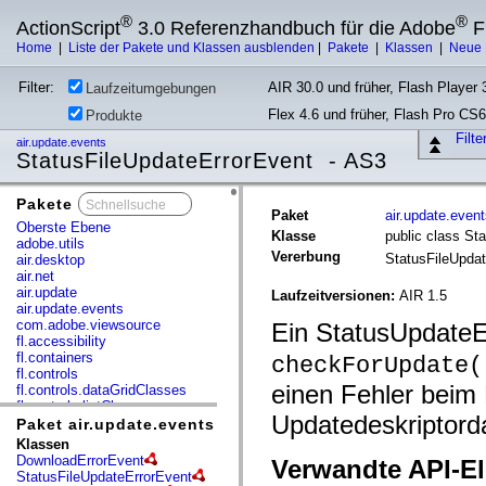
®
®
ActionScript
3.0 Referenzhandbuch für die Adobe
F
Home
|
Liste der Pakete und Klassen ausblenden
|
Pakete
|
Klassen
|
Neue 
Filter:
AIR 30.0 und früher, Flash Player 3
Laufzeitumgebungen
Flex 4.6 und früher, Flash Pro CS6
Produkte
Filt
air.update.events
StatusFileUpdateErrorEvent - AS3
Pakete
x
Paket
air.update.even
Oberste Ebene
Klasse
public class St
adobe.utils
Vererbung
StatusFileUpda
air.desktop
air.net
air.update
Laufzeitversionen:
AIR 1.5
air.update.events
com.adobe.viewsource
Ein StatusUpdateEr
fl.accessibility
fl.containers
checkForUpdate(
fl.controls
einen Fehler beim
fl.controls.dataGridClasses
fl.controls.listClasses
Updatedeskriptorda
fl.controls.progressBarClasses
Paket air.update.events
fl.core
Klassen
fl.data
DownloadErrorEvent
Verwandte API-E
fl.display
StatusFileUpdateErrorEvent