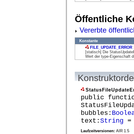
flash.net.dns
flash.net.drm
flash.notifications
flash.permissions
Öffentliche 
flash.printing
flash.profiler
flash.sampler
Vererbte öffentli
flash.security
flash.sensors
Konstante
flash.system
flash.text
FILE_UPDATE_ERROR
flash.text.engine
[statisch] Die StatusUpda
flash.text.ime
Wert der type-Eigenschaft d
flash.ui
flash.utils
flash.xml
flashx.textLayout
Konstruktorde
flashx.textLayout.compose
flashx.textLayout.container
flashx.textLayout.conversion
StatusFileUpdateE
flashx.textLayout.edit
flashx.textLayout.elements
public functi
flashx.textLayout.events
StatusFileUpd
flashx.textLayout.factory
flashx.textLayout.formats
bubbles:
Boole
flashx.textLayout.operations
flashx.textLayout.utils
text:
String
= 
flashx.undo
mx.accessibility
Laufzeitversionen:
AIR 1.5
mx.automation