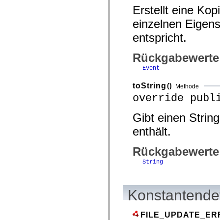
mx.controls
Erstellt eine Kop
mx.controls.advancedDataGridClasses
mx.controls.dataGridClasses
einzelnen Eigens
mx.controls.listClasses
mx.controls.menuClasses
entspricht.
mx.controls.olapDataGridClasses
mx.controls.scrollClasses
Rückgabewerte
mx.controls.sliderClasses
mx.controls.textClasses
Event
mx.controls.treeClasses
mx.controls.videoClasses
mx.core
toString
()
Methode
mx.core.windowClasses
override publ
mx.effects
mx.effects.easing
mx.effects.effectClasses
Gibt einen Strin
mx.events
enthält.
mx.filters
mx.flash
mx.formatters
Rückgabewerte
mx.geom
mx.graphics
String
mx.graphics.codec
mx.graphics.shaderClasses
mx.logging
mx.logging.errors
Konstantendet
mx.logging.targets
mx.managers
mx.modules
FILE_UPDATE_ER
mx.netmon