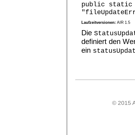
public static
mx.olap
mx.olap.aggregators
"fileUpdateEr
mx.preloaders
mx.printing
mx.resources
Laufzeitversionen:
AIR 1.5
mx.rpc
mx.rpc.events
Die
StatusUpda
mx.rpc.http
mx.rpc.http.mxml
definiert den We
mx.rpc.mxml
mx.rpc.remoting
ein
statusUpda
mx.rpc.remoting.mxml
mx.rpc.soap
mx.rpc.soap.mxml
mx.rpc.wsdl
mx.rpc.xml
mx.skins
mx.skins.halo
mx.skins.spark
mx.skins.wireframe
mx.skins.wireframe.windowChrome
mx.states
© 2015 A
mx.styles
mx.utils
mx.validators
spark.accessibility
spark.automation.delegates
spark.automation.delegates.components
spark.automation.delegates.components.gridClasses
spark.automation.delegates.components.mediaClasses