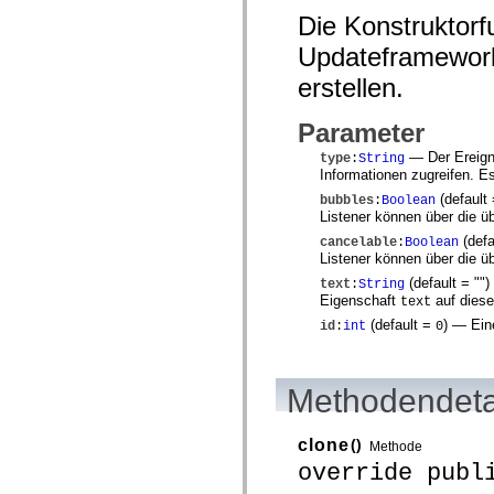
mx.automation.air
Die Konstruktorf
mx.automation.delegates
mx.automation.delegates.advancedDataGrid
Updateframework 
mx.automation.delegates.charts
mx.automation.delegates.containers
erstellen.
mx.automation.delegates.controls
mx.automation.delegates.controls.dataGridClasses
mx.automation.delegates.controls.fileSystemClasses
Parameter
mx.automation.delegates.core
mx.automation.delegates.flashflexkit
— Der Ereign
type
:
String
mx.automation.events
Informationen zugreifen. E
mx.binding
(default
bubbles
:
Boolean
mx.binding.utils
Listener können über die
mx.charts
mx.charts.chartClasses
(defa
cancelable
:
Boolean
mx.charts.effects
Listener können über die
mx.charts.effects.effectClasses
(default = "
")
text
:
String
mx.charts.events
Eigenschaft
auf diese
text
mx.charts.renderers
mx.charts.series
(default =
)
— Eine
id
:
int
0
mx.charts.series.items
mx.charts.series.renderData
mx.charts.styles
mx.collections
Methodendeta
mx.collections.errors
mx.containers
mx.containers.accordionClasses
clone
()
Methode
mx.containers.dividedBoxClasses
override publ
mx.containers.errors
mx.containers.utilityClasses