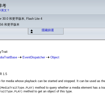
 參考
示英文？
r 30.0 和更早版本, Flash Lite 4
o CS6 和更早版本
隱藏篩選
yTrait
diaTraitBase
EventDispatcher
Object
IR 1.5
ace for media whose playback can be started and stopped. It can be used as th
method to query whether a media element has a trait
(MediaTraitType.PLAY)
method to get an object of this type.
raitType.PLAY)