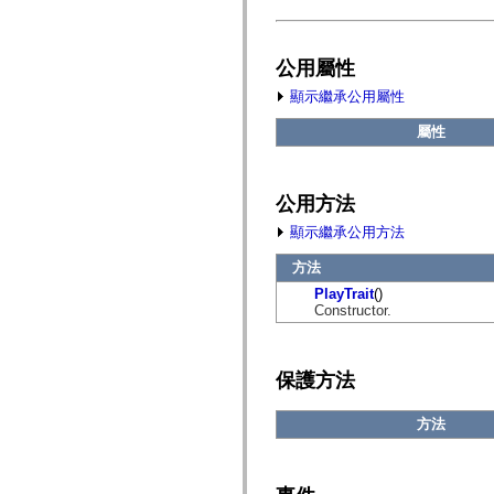
fl.events
fl.ik
fl.lang
fl.livepreview
公用屬性
fl.managers
fl.motion
顯示繼承公用屬性
fl.motion.easing
fl.rsl
屬性
fl.text
fl.transitions
fl.transitions.easing
fl.video
公用方法
flash.accessibility
flash.concurrent
顯示繼承公用方法
flash.crypto
flash.data
方法
flash.desktop
flash.display
PlayTrait
()
flash.display3D
Constructor.
flash.display3D.textures
flash.errors
flash.events
flash.external
保護方法
flash.filesystem
flash.filters
flash.geom
方法
flash.globalization
flash.html
flash.media
flash.net