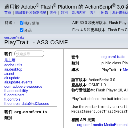
®
®
®
適用於 Adobe
Flash
Platform 的 ActionScript
3.0
首頁
|
隱藏套件和類別清單
|
套件
|
類別
|
新增內容
|
索引
|
附錄
|
為什麼顯
篩選：
AIR 30.0 和更早版本, Flash Playe
執行階段
Flex 4.6 和更早版本, Flash Pr
產品
org.osmf.traits
PlayTrait - AS3 OSMF
套件
x
org.osmf.traits
套件
最上層
public class Pla
類別
adobe.utils
air.desktop
繼承
PlayTrait
Me
air.net
air.update
語言版本:
ActionScript 3.0
air.update.events
產品版本:
OSMF 1.0
com.adobe.viewsource
執行階段版本:
Flash Player 10, A
fl.accessibility
fl.containers
PlayTrait defines the trait interf
fl.controls
fl.controls.dataGridClasses
Use the
MediaElement.hasTrait
fl.controls.listClasses
套件 org.osmf.traits
MediaElement.getTrait(MediaT
fl.controls.progressBarClasses
fl.core
類別
相關 API 元素
fl.data
org.osmf.media.MediaElement
fl.display