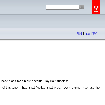
屬性
|
方法
|
事件
e base class for a more specific PlayTrait subclass.
 of this type. If
returns
, use the
hasTrait(MediaTraitType.PLAY)
true