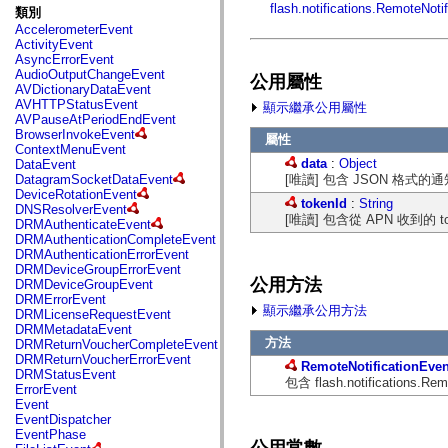
fl.events
flash.notifications.RemoteNotif
類別
fl.ik
AccelerometerEvent
fl.lang
ActivityEvent
fl.livepreview
AsyncErrorEvent
fl.managers
AudioOutputChangeEvent
公用屬性
fl.motion
AVDictionaryDataEvent
fl.motion.easing
AVHTTPStatusEvent
顯示繼承公用屬性
fl.rsl
AVPauseAtPeriodEndEvent
fl.text
BrowserInvokeEvent
屬性
fl.transitions
ContextMenuEvent
fl.transitions.easing
data
:
Object
DataEvent
fl.video
[唯讀] 包含 JSON 格式的
DatagramSocketDataEvent
flash.accessibility
DeviceRotationEvent
flash.concurrent
tokenId
:
String
DNSResolverEvent
flash.crypto
[唯讀] 包含從 APN 收到的
DRMAuthenticateEvent
flash.data
DRMAuthenticationCompleteEvent
flash.desktop
DRMAuthenticationErrorEvent
flash.display
DRMDeviceGroupErrorEvent
flash.display3D
公用方法
DRMDeviceGroupEvent
flash.display3D.textures
DRMErrorEvent
flash.errors
顯示繼承公用方法
DRMLicenseRequestEvent
flash.events
DRMMetadataEvent
flash.external
方法
DRMReturnVoucherCompleteEvent
flash.filesystem
DRMReturnVoucherErrorEvent
flash.filters
RemoteNotificationEven
DRMStatusEvent
flash.geom
包含 flash.notificati
ErrorEvent
flash.globalization
Event
flash.html
EventDispatcher
flash.media
EventPhase
flash.net
公用常數