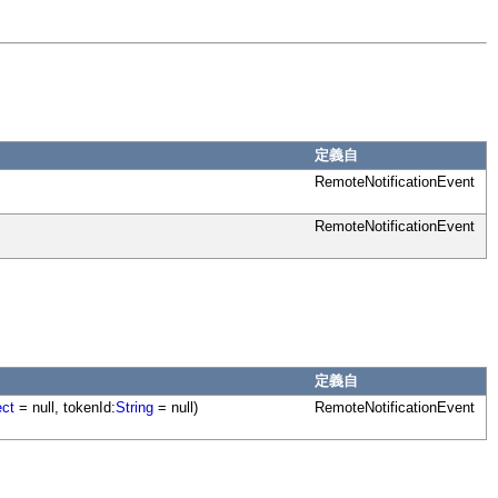
定義自
RemoteNotificationEvent
RemoteNotificationEvent
定義自
ect
= null, tokenId:
String
= null)
RemoteNotificationEvent