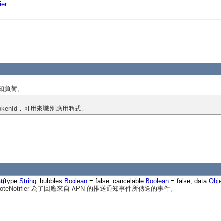
ier
通知負荷。
 tokenId，可用來識別應用程式。
t
(type:
String
, bubbles:
Boolean
= false, cancelable:
Boolean
= false, data:
Obj
ons.RemoteNotifier 為了回應來自 APN 的推送通知事件所傳送的事件。