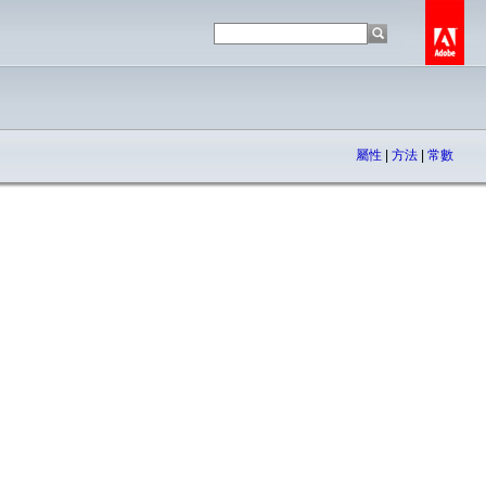
屬性
|
方法
|
常數