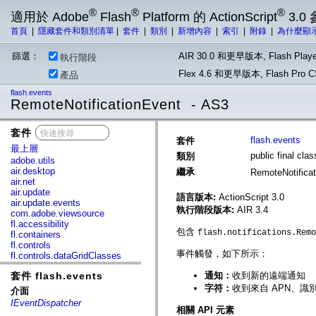
®
®
®
適用於 Adobe
Flash
Platform 的 ActionScript
3.0
首頁
|
隱藏套件和類別清單
|
套件
|
類別
|
新增內容
|
索引
|
附錄
|
為什麼顯
篩選：
AIR 30.0 和更早版本, Flash Playe
執行階段
Flex 4.6 和更早版本, Flash Pr
產品
flash.events
RemoteNotificationEvent - AS3
套件
x
flash.events
套件
最上層
public final cl
類別
adobe.utils
air.desktop
繼承
RemoteNotifica
air.net
air.update
語言版本:
ActionScript 3.0
air.update.events
執行階段版本:
AIR 3.4
com.adobe.viewsource
fl.accessibility
包含
flash.notifications.Remo
fl.containers
fl.controls
事件觸發，如下所示：
fl.controls.dataGridClasses
fl.controls.listClasses
套件 flash.events
通知：
收到新的遠端通知
fl.controls.progressBarClasses
fl.core
字符：
收到來自 APN、
介面
fl.data
IEventDispatcher
fl.display
相關 API 元素