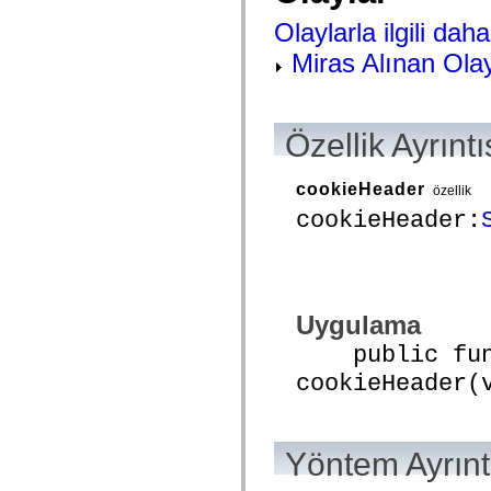
mx.automation.air
mx.automation.delegates
Olaylarla ilgili daha 
mx.automation.delegates.advancedDataGrid
mx.automation.delegates.charts
Miras Alınan Olay
mx.automation.delegates.containers
mx.automation.delegates.controls
mx.automation.delegates.controls.dataGridClasses
mx.automation.delegates.controls.fileSystemClasses
Özellik Ayrıntı
mx.automation.delegates.core
mx.automation.delegates.flashflexkit
mx.automation.events
mx.binding
cookieHeader
özellik
mx.binding.utils
cookieHeader:
mx.charts
mx.charts.chartClasses
mx.charts.effects
mx.charts.effects.effectClasses
mx.charts.events
mx.charts.renderers
Uygulama
mx.charts.series
mx.charts.series.items
public func
mx.charts.series.renderData
mx.charts.styles
cookieHeader(
mx.collections
mx.collections.errors
mx.containers
mx.containers.accordionClasses
mx.containers.dividedBoxClasses
Yöntem Ayrınt
mx.containers.errors
mx.containers.utilityClasses