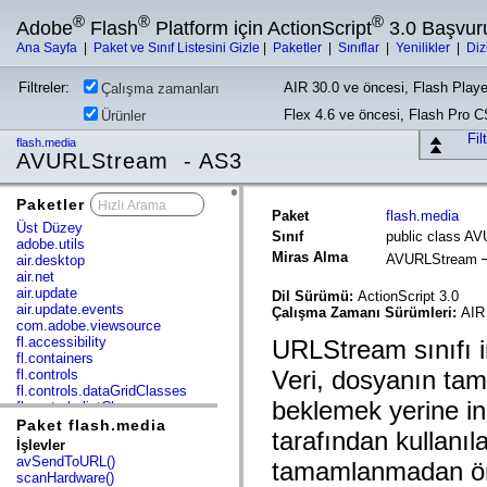
®
®
®
Adobe
Flash
Platform için ActionScript
3.0 Başvur
Ana Sayfa
|
Paket ve Sınıf Listesini Gizle
|
Paketler
|
Sınıflar
|
Yenilikler
|
Diz
Filtreler:
AIR 30.0 ve öncesi, Flash Playe
Çalışma zamanları
Flex 4.6 ve öncesi, Flash Pro 
Ürünler
Fil
flash.media
AVURLStream - AS3
Paketler
x
Paket
flash.media
Üst Düzey
Sınıf
public class A
adobe.utils
Miras Alma
AVURLStream
air.desktop
air.net
air.update
Dil Sürümü:
ActionScript 3.0
air.update.events
Çalışma Zamanı Sürümleri:
AIR 
com.adobe.viewsource
fl.accessibility
URLStream sınıfı in
fl.containers
Veri, dosyanın ta
fl.controls
fl.controls.dataGridClasses
beklemek yerine i
fl.controls.listClasses
fl.controls.progressBarClasses
Paket flash.media
tarafından kullanıla
fl.core
İşlevler
fl.data
avSendToURL()
tamamlanmadan önce
fl.display
scanHardware()