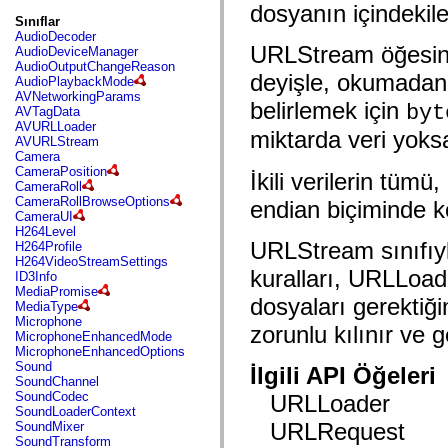
fl.events
dosyanın içindekiler
fl.ik
Sınıflar
fl.lang
AudioDecoder
fl.livepreview
URLStream öğesind
AudioDeviceManager
fl.managers
AudioOutputChangeReason
fl.motion
deyişle, okumadan 
AudioPlaybackMode
fl.motion.easing
AVNetworkingParams
belirlemek için
fl.rsl
byt
AVTagData
fl.text
AVURLLoader
miktarda veri yoks
fl.transitions
AVURLStream
fl.transitions.easing
Camera
fl.video
CameraPosition
İkili verilerin tümü
flash.accessibility
CameraRoll
flash.concurrent
CameraRollBrowseOptions
endian biçiminde k
flash.crypto
CameraUI
flash.data
H264Level
flash.desktop
URLStream sınıfıyla
H264Profile
flash.display
H264VideoStreamSettings
flash.display3D
kuralları, URLLoader
ID3Info
flash.display3D.textures
MediaPromise
dosyaları gerektiğin
flash.errors
MediaType
flash.events
Microphone
zorunlu kılınır ve g
flash.external
MicrophoneEnhancedMode
flash.filesystem
MicrophoneEnhancedOptions
flash.filters
Sound
İlgili API Öğeleri
flash.geom
SoundChannel
flash.globalization
SoundCodec
URLLoader
flash.html
SoundLoaderContext
flash.media
URLRequest
SoundMixer
flash.net
SoundTransform