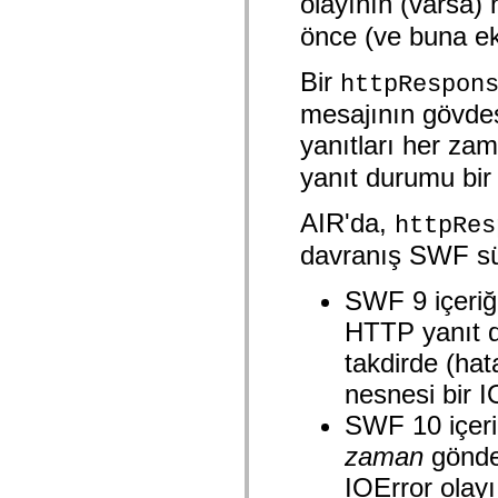
olayının (varsa) 
Onaylanmamış öğelerin listesi
önce (ve buna ek
Erişilebilirlik Uygulaması Sabitleri
ActionScript Örnekleri Nasıl Kullanılır?
Yasal uyarılar
Bir
httpRespon
mesajının gövde
yanıtları her za
yanıt durumu bir 
AIR'da,
httpRes
davranış
SWF
sü
SWF 9 içeriği
HTTP yanıt d
takdirde (ha
nesnesi bir I
SWF 10 içeriğ
zaman
gönder
IOError olayı