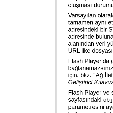
mx.olap
oluşması durumund
mx.olap.aggregators
mx.preloaders
Varsayılan olara
mx.printing
mx.resources
tamamen aynı et
mx.rpc
mx.rpc.events
adresindeki bir
mx.rpc.http
mx.rpc.http.mxml
adresinde bulunan
mx.rpc.mxml
mx.rpc.remoting
alanından veri yü
mx.rpc.remoting.mxml
mx.rpc.soap
URL ilke dosyası 
mx.rpc.soap.mxml
mx.rpc.wsdl
mx.rpc.xml
Flash Player'da g
mx.skins
bağlanamazsınız.
mx.skins.halo
mx.skins.spark
için, bkz. "Ağ İle
mx.skins.wireframe
mx.skins.wireframe.windowChrome
Geliştirici Kılavu
mx.states
mx.styles
mx.utils
Flash Player ve
mx.validators
spark.accessibility
sayfasındaki
obj
spark.automation.delegates
spark.automation.delegates.components
parametresini ay
spark.automation.delegates.components.gridClasses
spark.automation.delegates.components.mediaClasses