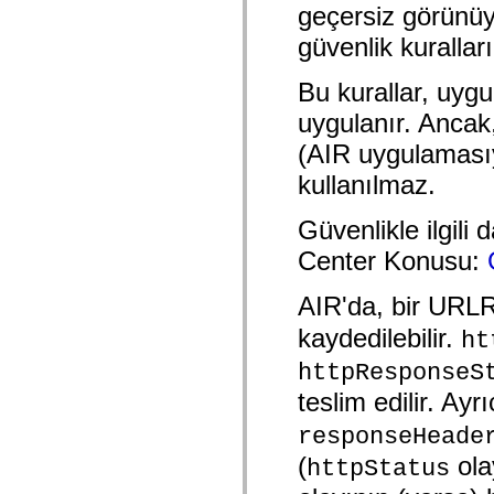
geçersiz görünü
spark.skins.mobile
spark.skins.mobile.supportClasses
güvenlik kuralları
spark.skins.spark
spark.skins.spark.mediaClasses.fullScreen
spark.skins.spark.mediaClasses.normal
Bu kurallar, uygu
spark.skins.spark.windowChrome
spark.skins.wireframe
uygulanır. Ancak
spark.skins.wireframe.mediaClasses
(AIR uygulamasıy
spark.skins.wireframe.mediaClasses.fullScreen
spark.transitions
kullanılmaz.
spark.utils
spark.validators
spark.validators.supportClasses
Güvenlikle ilgili 
Dil Öğeleri
Center Konusu:
Global Sabitler
Global İşlevler
Operatörler
AIR'da, bir URL
İfadeler, Anahtar Kelimeler ve Direktifler
Özel Türler
kaydedilebilir.
ht
Ekler
Yenilikler
httpResponseS
Derleyici Hataları
Derleyici Uyarıları
teslim edilir. Ayr
Çalışma Zamanı Hataları
ActionScript 3'e Geçiş Yapma
responseHeade
Desteklenen Karakter Kümeleri
(
olay
Yalnızca MXML Etiketleri
httpStatus
Motion XML Öğeleri
Timed Text Etiketleri