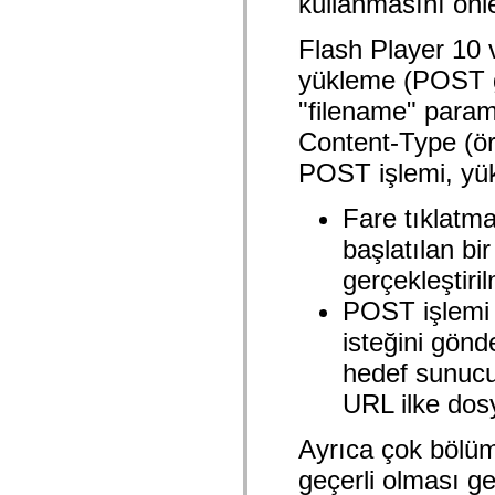
kullanmasını önle
spark.automation.delegates.components.supportClasses
spark.automation.delegates.skins.spark
Flash Player 10 
spark.automation.events
spark.collections
yükleme (POST gö
spark.components
spark.components.calendarClasses
"filename" parame
spark.components.gridClasses
spark.components.mediaClasses
Content-Type (örn
spark.components.supportClasses
spark.components.windowClasses
POST işlemi, yük
spark.core
spark.effects
Fare tıklatma
spark.effects.animation
spark.effects.easing
başlatılan bi
spark.effects.interpolation
spark.effects.supportClasses
gerçekleştiril
spark.events
spark.filters
POST işlemi 
spark.formatters
spark.formatters.supportClasses
isteğini gön
spark.globalization
spark.globalization.supportClasses
hedef sunucun
spark.layouts
spark.layouts.supportClasses
URL ilke dos
spark.managers
spark.modules
Ayrıca çok bölüm
spark.preloaders
spark.primitives
geçerli olması g
spark.primitives.supportClasses
spark.skins