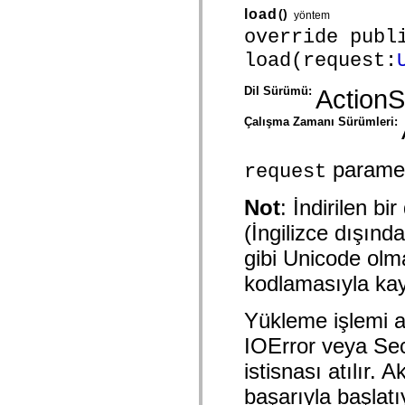
mx.controls
load
()
yöntem
mx.controls.advancedDataGridClasses
override publ
mx.controls.dataGridClasses
mx.controls.listClasses
load(request:
mx.controls.menuClasses
mx.controls.olapDataGridClasses
mx.controls.scrollClasses
Dil Sürümü:
ActionS
mx.controls.sliderClasses
mx.controls.textClasses
Çalışma Zamanı Sürümleri:
mx.controls.treeClasses
mx.controls.videoClasses
mx.core
parametr
request
mx.core.windowClasses
mx.effects
mx.effects.easing
Not
: İndirilen b
mx.effects.effectClasses
mx.events
(İngilizce dışınd
mx.filters
mx.flash
gibi Unicode olm
mx.formatters
kodlamasıyla kay
mx.geom
mx.graphics
mx.graphics.codec
Yükleme işlemi a
mx.graphics.shaderClasses
mx.logging
IOError veya Secu
mx.logging.errors
mx.logging.targets
istisnası atılır. 
mx.managers
mx.modules
başarıyla başlatı
mx.netmon