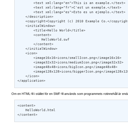
        <text xml:lang="en">This is an example.</text> 

        <text xml:lang="fr">C'est un exemple.</text> 

        <text xml:lang="es">Esto es un ejemplo.</text> 

    </description> 

    <copyright>Copyright (c) 2010 Example Co.</copyright
    <initialWindow> 

        <title>Hello World</title> 

        <content> 

            HelloWorld.swf 

        </content> 

    </initialWindow>  

    <icon> 

        <image16x16>icons/smallIcon.png</image16x16> 

        <image32x32>icons/mediumIcon.png</image32x32> 

        <image48x48>icons/bigIcon.png</image48x48> 

        <image128x128>icons/biggerIcon.png</image128x128
    </icon> 

</application>
Om en HTML-fil i stället för en SWF-fil används som programmets rotinnehåll är en
<content> 

    HelloWorld.html 

</content>