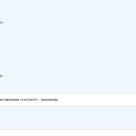
> 

>  

dast elementet
<content>
annorlunda: