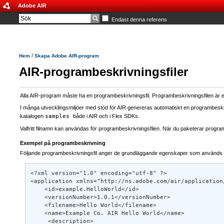
Adobe AIR
Endast denna referens
/
Hem
Skapa Adobe AIR-program
AIR-programbeskrivningsfiler
Alla AIR-program måste ha en programbeskrivningsfil. Programbeskrivningsfilen ä
I många utvecklingsmiljöer med stöd för AIR genereras automatiskt en programbeskrivn
katalogen
samples
både i AIR och i Flex SDKs.
Valfritt filnamn kan användas för programbeskrivningsfilen. När du paketerar progr
Exempel på programbeskrivning
Följande programbeskrivningsfil anger de grundläggande egenskaper som används 
<?xml version="1.0" encoding="utf-8" ?> 

<application xmlns="http://ns.adobe.com/air/application/
    <id>example.HelloWorld</id> 

    <versionNumber>1.0.1</versionNumber> 

    <filename>Hello World</filename> 

    <name>Example Co. AIR Hello World</name> 

     <description> 
