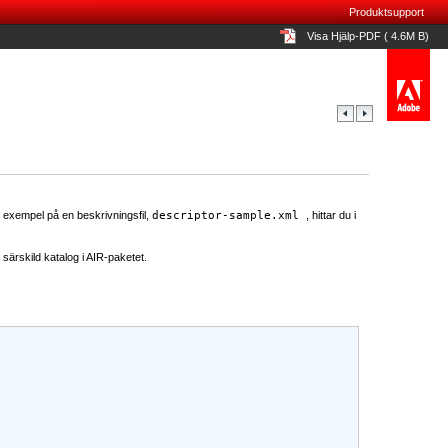
Produktsupport
Visa Hjälp-PDF ( 4.6M B)
t exempel på en beskrivningsfil,
descriptor-sample.xml
, hittar du i
 särskild katalog i AIR-paketet.