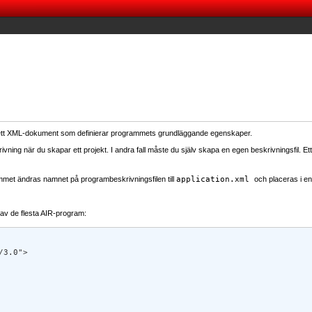
r ett XML-dokument som definierar programmets grundläggande egenskaper.
ing när du skapar ett projekt. I andra fall måste du själv skapa en egen beskrivningsfil. Et
ammet ändras namnet på programbeskrivningsfilen till
application.xml
och placeras i en
av de flesta AIR-program:
3.0"> 
