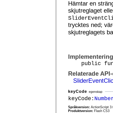
Hämtar en strän
mx.controls
mx.controls.advancedDataGridClasses
skjutreglaget ell
mx.controls.dataGridClasses
mx.controls.listClasses
SliderEventCl
mx.controls.menuClasses
mx.controls.olapDataGridClasses
trycktes ned; vä
mx.controls.scrollClasses
mx.controls.sliderClasses
skjutreglagets b
mx.controls.textClasses
mx.controls.treeClasses
mx.controls.videoClasses
mx.core
mx.core.windowClasses
mx.effects
mx.effects.easing
Implementerin
mx.effects.effectClasses
public funct
mx.events
mx.filters
mx.flash
Relaterade API
mx.formatters
mx.geom
SliderEventCli
mx.graphics
mx.graphics.codec
mx.graphics.shaderClasses
keyCode
egenskap
mx.logging
mx.logging.errors
keyCode:
Numbe
mx.logging.targets
mx.managers
Språkversion:
ActionScript 3.
mx.modules
Produktversion:
Flash CS3
mx.netmon