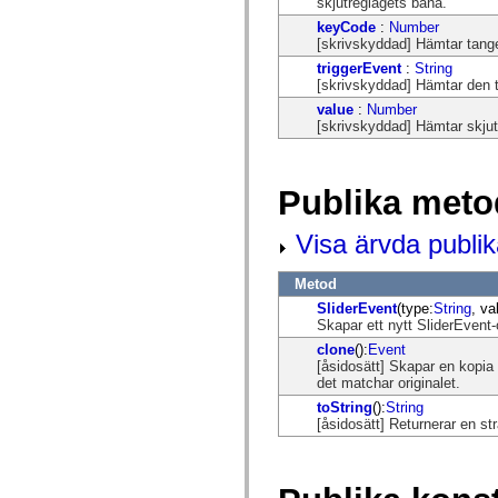
skjutreglagets bana.
flash.net.dns
flash.net.drm
keyCode
:
Number
flash.notifications
[skrivskyddad] Hämtar tange
flash.permissions
triggerEvent
:
String
flash.printing
[skrivskyddad] Hämtar den 
flash.profiler
flash.sampler
value
:
Number
flash.security
[skrivskyddad] Hämtar skjut
flash.sensors
flash.system
flash.text
flash.text.engine
Publika meto
flash.text.ime
flash.ui
Visa ärvda publi
flash.utils
flash.xml
flashx.textLayout
Metod
flashx.textLayout.compose
flashx.textLayout.container
SliderEvent
(type:
String
, va
flashx.textLayout.conversion
Skapar ett nytt SliderEvent
flashx.textLayout.edit
clone
():
Event
flashx.textLayout.elements
[åsidosätt] Skapar en kopia 
flashx.textLayout.events
det matchar originalet.
flashx.textLayout.factory
flashx.textLayout.formats
toString
():
String
flashx.textLayout.operations
[åsidosätt] Returnerar en st
flashx.textLayout.utils
flashx.undo
mx.accessibility
mx.automation