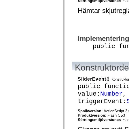
Körningsmiljöversioner:
Fla
spark.skins.mobile
spark.skins.mobile.supportClasses
Hämtar skjutregl
spark.skins.spark
spark.skins.spark.mediaClasses.fullScreen
spark.skins.spark.mediaClasses.normal
spark.skins.spark.windowChrome
spark.skins.wireframe
spark.skins.wireframe.mediaClasses
Implementerin
spark.skins.wireframe.mediaClasses.fullScreen
spark.transitions
public func
spark.utils
spark.validators
spark.validators.supportClasses
Språkelement
Konstruktordet
Globala konstanter
Globala funktioner
Operatorer
SliderEvent
()
Programsatser, nyckelord och direktiv
Konstrukto
Specialtyper
public functi
Bilagor
value:
Number
,
Nyheter
Kompilatorfel
triggerEvent:
Kompileringsvarningar
Körningsfel
Språkversion:
ActionScript 3.
Flytta till ActionScript 3
Produktversion:
Flash CS3
Teckenuppsättningar som stöds
Körningsmiljöversioner:
Fla
Endast MXML-taggar
Motion XML-element
Timed Text-taggar