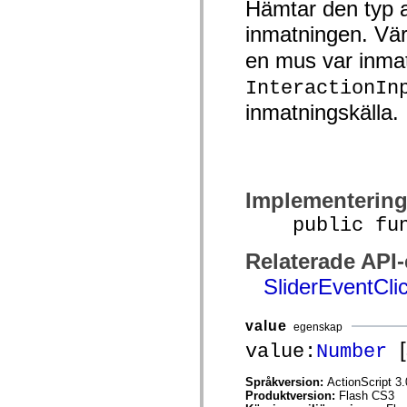
Hämtar den typ a
spark.automation.delegates.components.supportClasses
spark.automation.delegates.skins.spark
inmatningen. Vä
spark.automation.events
spark.collections
en mus var inmat
spark.components
spark.components.calendarClasses
InteractionIn
spark.components.gridClasses
spark.components.mediaClasses
inmatningskälla.
spark.components.supportClasses
spark.components.windowClasses
spark.core
spark.effects
spark.effects.animation
spark.effects.easing
Implementerin
spark.effects.interpolation
spark.effects.supportClasses
public funct
spark.events
spark.filters
Relaterade API
spark.formatters
spark.formatters.supportClasses
SliderEventCli
spark.globalization
spark.globalization.supportClasses
spark.layouts
spark.layouts.supportClasses
value
egenskap
spark.managers
[
value:
Number
spark.modules
spark.preloaders
spark.primitives
Språkversion:
ActionScript 3.
spark.primitives.supportClasses
Produktversion:
Flash CS3
spark.skins