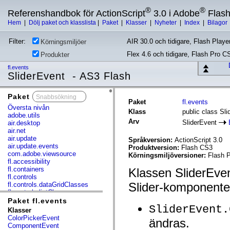
®
®
Referenshandbok för ActionScript
3.0 i Adobe
Flas
Hem
|
Dölj paket och klasslista
|
Paket
|
Klasser
|
Nyheter
|
Index
|
Bilagor
Filter:
AIR 30.0 och tidigare, Flash Player
Körningsmiljöer
Flex 4.6 och tidigare, Flash Pro C
Produkter
fl.events
SliderEvent - AS3 Flash
Paket
x
Paket
fl.events
Översta nivån
Klass
public class Sl
adobe.utils
Arv
SliderEvent
air.desktop
air.net
air.update
Språkversion:
ActionScript 3.0
air.update.events
Produktversion:
Flash CS3
com.adobe.viewsource
Körningsmiljöversioner:
Flash P
fl.accessibility
fl.containers
Klassen SliderEve
fl.controls
Slider-komponente
fl.controls.dataGridClasses
fl.controls.listClasses
fl.controls.progressBarClasses
Paket fl.events
SliderEvent.
fl.core
Klasser
fl.data
ColorPickerEvent
ändras.
fl.display
ComponentEvent