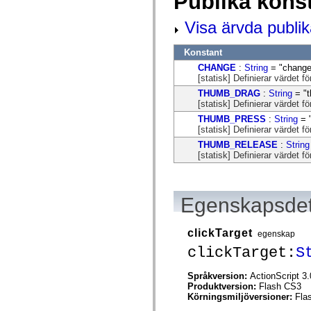
Publika kons
mx.automation.air
mx.automation.delegates
Visa ärvda publik
mx.automation.delegates.advancedDataGrid
mx.automation.delegates.charts
mx.automation.delegates.containers
Konstant
mx.automation.delegates.controls
mx.automation.delegates.controls.dataGridClasses
CHANGE
:
String
= "change
mx.automation.delegates.controls.fileSystemClasses
[statisk] Definierar värdet 
mx.automation.delegates.core
THUMB_DRAG
:
String
= "
mx.automation.delegates.flashflexkit
[statisk] Definierar värdet 
mx.automation.events
mx.binding
THUMB_PRESS
:
String
= 
mx.binding.utils
[statisk] Definierar värdet
mx.charts
THUMB_RELEASE
:
String
mx.charts.chartClasses
[statisk] Definierar värdet
mx.charts.effects
mx.charts.effects.effectClasses
mx.charts.events
mx.charts.renderers
Egenskapsdet
mx.charts.series
mx.charts.series.items
mx.charts.series.renderData
clickTarget
mx.charts.styles
egenskap
mx.collections
clickTarget:
S
mx.collections.errors
mx.containers
mx.containers.accordionClasses
Språkversion:
ActionScript 3.
mx.containers.dividedBoxClasses
Produktversion:
Flash CS3
mx.containers.errors
Körningsmiljöversioner:
Fla
mx.containers.utilityClasses