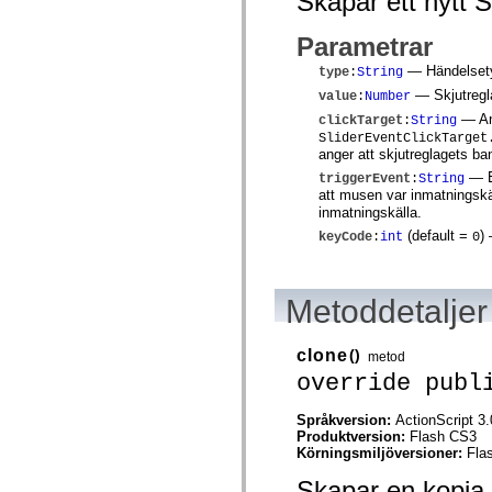
Skapar ett nytt 
Lista över borttagna element
Konstanter för hjälpmedelsimplementering
Parametrar
Använda ActionScript-exempel
Juridiska meddelanden
— Händelsetyp
type
:
String
— Skjutregl
value
:
Number
— Ang
clickTarget
:
String
SliderEventClickTarget
anger att skjutreglagets ba
— E
triggerEvent
:
String
att musen var inmatningskä
inmatningskälla.
(default =
)
—
keyCode
:
int
0
Metoddetaljer
clone
()
metod
override publ
Språkversion:
ActionScript 3.
Produktversion:
Flash CS3
Körningsmiljöversioner:
Fla
Skapar en kopia a