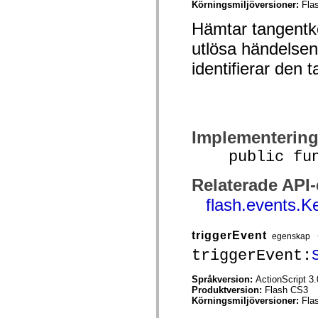
Körningsmiljöversioner:
Fla
mx.olap
mx.olap.aggregators
Hämtar tangentko
mx.preloaders
mx.printing
utlösa händelsen
mx.resources
mx.rpc
identifierar den 
mx.rpc.events
mx.rpc.http
mx.rpc.http.mxml
mx.rpc.mxml
mx.rpc.remoting
mx.rpc.remoting.mxml
Implementerin
mx.rpc.soap
mx.rpc.soap.mxml
public funct
mx.rpc.wsdl
mx.rpc.xml
mx.skins
Relaterade API
mx.skins.halo
mx.skins.spark
flash.events.
mx.skins.wireframe
mx.skins.wireframe.windowChrome
mx.states
triggerEvent
egenskap
mx.styles
triggerEvent:
mx.utils
mx.validators
spark.accessibility
Språkversion:
ActionScript 3.
spark.automation.delegates
Produktversion:
Flash CS3
spark.automation.delegates.components
Körningsmiljöversioner:
Fla
spark.automation.delegates.components.gridClasses
spark.automation.delegates.components.mediaClasses