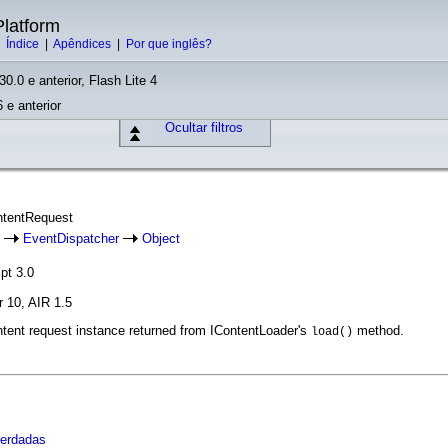
latform
|
Índice
|
Apêndices
|
Por que inglês?
30.0 e anterior, Flash Lite 4
 e anterior
Ocultar filtros
ntentRequest
t
EventDispatcher
Object
pt 3.0
r 10, AIR 1.5
tent request instance returned from IContentLoader's
method.
load()
herdadas