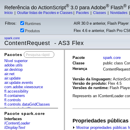
®
®
®
Referência do ActionScript
3.0 para Adobe
Flash
P
Início
|
Ocultar listas de Pacotes e Classes
|
Pacotes
|
Classes
|
Novidades
Filtros:
AIR 30.0 e anterior, Flash Player 
Runtimes
Flex 4.6 e anterior, Flash Pro CS6
Produtos
spark.core
ContentRequest - AS3 Flex
Pacotes
x
Pacote
spark.core
Nível superior
Classe
public class Co
adobe.utils
Herança
ContentReques
air.desktop
air.net
air.update
Versão da linguagem:
ActionScri
air.update.events
Versão de produto:
Flex 4.5
com.adobe.viewsource
Versões de runtime:
Flash Playe
fl.accessibility
fl.containers
Represents an IContentLoader con
fl.controls
fl.controls.dataGridClasses
fl.controls.listClasses
fl.controls.progressBarClasses
Pacote spark.core
fl.core
Interfaces
Propriedades públicas
fl.data
IContentLoader
fl.display
Mostrar propriedades públicas 
IDisplayText