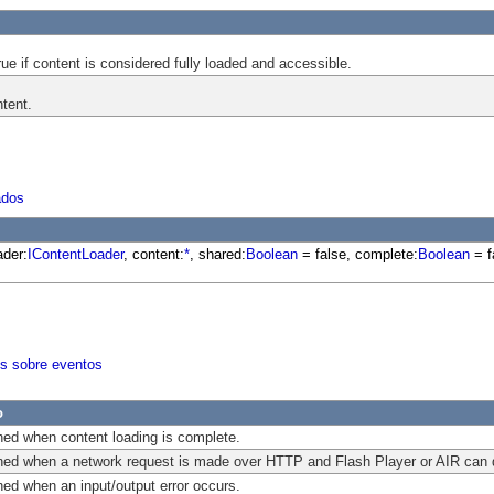
rue if content is considered fully loaded and accessible.
tent.
ados
ader:
IContentLoader
, content:
*
, shared:
Boolean
= false, complete:
Boolean
= f
es sobre eventos
o
hed when content loading is complete.
hed when a network request is made over HTTP and Flash Player or AIR can 
ed when an input/output error occurs.