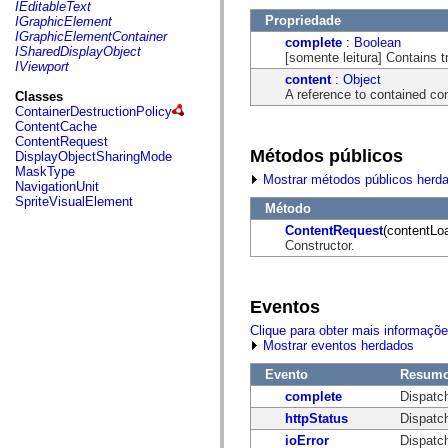
fl.events
IEditableText
fl.ik
Propriedade
IGraphicElement
fl.lang
IGraphicElementContainer
complete
:
Boolean
fl.livepreview
ISharedDisplayObject
[somente leitura] Contains t
fl.managers
IViewport
fl.motion
content
:
Object
fl.motion.easing
A reference to contained con
Classes
fl.rsl
ContainerDestructionPolicy
fl.text
ContentCache
fl.transitions
ContentRequest
fl.transitions.easing
Métodos públicos
DisplayObjectSharingMode
fl.video
MaskType
Mostrar métodos públicos herd
flash.accessibility
NavigationUnit
flash.concurrent
SpriteVisualElement
Método
flash.crypto
flash.data
ContentRequest
(contentLo
flash.desktop
Constructor.
flash.display
flash.display3D
flash.display3D.textures
flash.errors
Eventos
flash.events
Clique para obter mais informaçõ
flash.external
Mostrar eventos herdados
flash.filesystem
flash.filters
Evento
Resum
flash.geom
flash.globalization
complete
Dispatc
flash.html
httpStatus
Dispatc
flash.media
flash.net
ioError
Dispatch