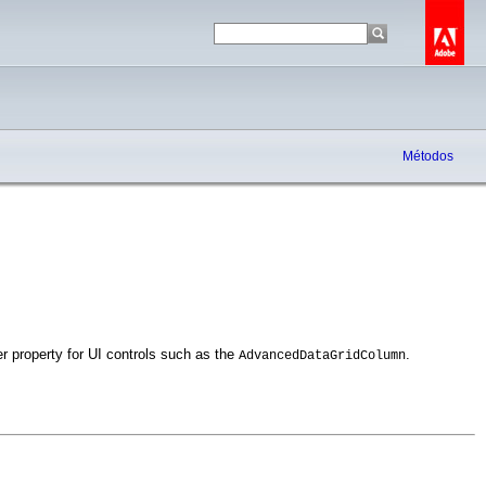
Métodos
er property for UI controls such as the
.
AdvancedDataGridColumn