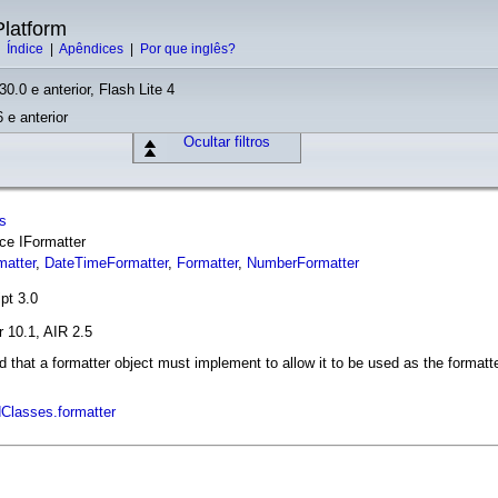
latform
|
Índice
|
Apêndices
|
Por que inglês?
30.0 e anterior, Flash Lite 4
 e anterior
Ocultar filtros
s
ace IFormatter
matter
,
DateTimeFormatter
,
Formatter
,
NumberFormatter
pt 3.0
r 10.1, AIR 2.5
d that a formatter object must implement to allow it to be used as the formatt
Classes.formatter