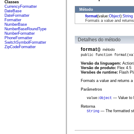
fl.events
Classes
fl.ik
CurrencyFormatter
Método
fl.lang
DateBase
fl.livepreview
DateFormatter
format
(value:
Object
):
String
fl.managers
Formatter
Formats a value and returns
fl.motion
NumberBase
fl.motion.easing
NumberBaseRoundType
fl.rsl
NumberFormatter
fl.text
PhoneFormatter
Detalhes do método
fl.transitions
SwitchSymbolFormatter
fl.transitions.easing
ZipCodeFormatter
format
()
método
fl.video
flash.accessibility
public function format(va
flash.concurrent
Versão da linguagem:
Action
flash.crypto
Versão de produto:
Flex 4.5
flash.data
Versões de runtime:
Flash Pl
flash.desktop
flash.display
Formats a value and returns a
flash.display3D
flash.display3D.textures
Parâmetros
flash.errors
flash.events
— Value to 
value
:
Object
flash.external
flash.filesystem
Retorna
flash.filters
— The formatted st
String
flash.geom
flash.globalization
flash.html
flash.media
flash.net