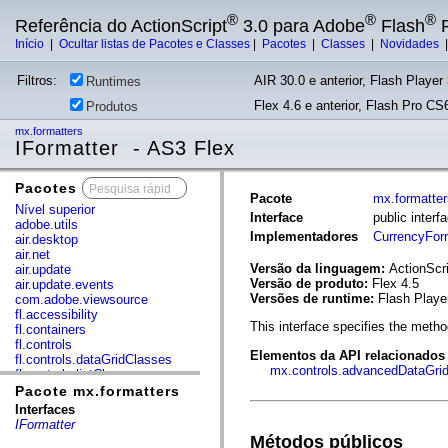
®
®
®
Referência do ActionScript
3.0 para Adobe
Flash
P
Início
|
Ocultar listas de Pacotes e Classes
|
Pacotes
|
Classes
|
Novidades
Filtros:
AIR 30.0 e anterior, Flash Player 
Runtimes
Flex 4.6 e anterior, Flash Pro CS6
Produtos
mx.formatters
IFormatter - AS3 Flex
Pacotes
x
Pacote
mx.formatter
Nível superior
Interface
public interf
adobe.utils
Implementadores
CurrencyFor
air.desktop
air.net
Versão da linguagem:
ActionScri
air.update
Versão de produto:
Flex 4.5
air.update.events
Versões de runtime:
Flash Playe
com.adobe.viewsource
fl.accessibility
This interface specifies the metho
fl.containers
fl.controls
Elementos da API relacionados
fl.controls.dataGridClasses
mx.controls.advancedDataGrid
fl.controls.listClasses
fl.controls.progressBarClasses
Pacote mx.formatters
fl.core
Interfaces
fl.data
IFormatter
fl.display
Métodos públicos