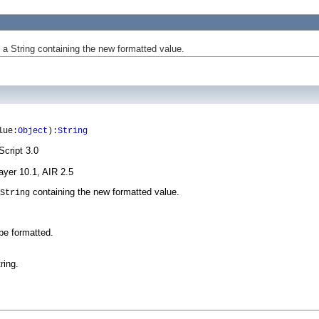
 a String containing the new formatted value.
lue:
Object
):
String
Script 3.0
ayer 10.1, AIR 2.5
containing the new formatted value.
String
be formatted.
ring.