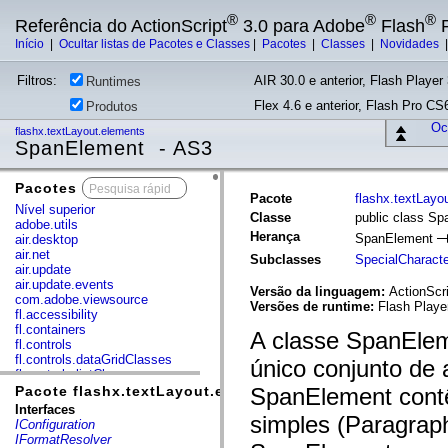
®
®
®
Referência do ActionScript
3.0 para Adobe
Flash
P
Início
|
Ocultar listas de Pacotes e Classes
|
Pacotes
|
Classes
|
Novidades
Filtros:
AIR 30.0 e anterior, Flash Player 
Runtimes
Flex 4.6 e anterior, Flash Pro CS6
Produtos
Ocu
flashx.textLayout.elements
SpanElement - AS3
Pacotes
x
Pacote
flashx.textLayo
Nível superior
Classe
public class S
adobe.utils
Herança
SpanElement
air.desktop
air.net
Subclasses
SpecialCharact
air.update
air.update.events
Versão da linguagem:
ActionScri
com.adobe.viewsource
Versões de runtime:
Flash Playe
fl.accessibility
fl.containers
A classe SpanElem
fl.controls
fl.controls.dataGridClasses
único conjunto de 
fl.controls.listClasses
fl.controls.progressBarClasses
Pacote flashx.textLayout.elements
SpanElement contê
fl.core
Interfaces
simples (Paragrap
fl.data
IConfiguration
fl.display
IFormatResolver