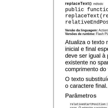
spark.automation.delegates.components.supportClasses
replaceText
()
método
spark.automation.delegates.skins.spark
public functi
spark.automation.events
spark.collections
replaceText(r
spark.components
relativeEndPo
spark.components.calendarClasses
spark.components.gridClasses
spark.components.mediaClasses
Versão da linguagem:
Action
spark.components.supportClasses
Versões de runtime:
Flash Pl
spark.components.windowClasses
spark.core
Atualiza o texto
spark.effects
spark.effects.animation
inicial e final es
spark.effects.easing
spark.effects.interpolation
deve ser igual à 
spark.effects.supportClasses
spark.events
existente no span
spark.filters
comprimento do t
spark.formatters
spark.formatters.supportClasses
spark.globalization
O texto substituí
spark.globalization.supportClasses
spark.layouts
o caractere final.
spark.layouts.supportClasses
spark.managers
spark.modules
Parâmetros
spark.preloaders
spark.primitives
spark.primitives.supportClasses
relativeStartPosition
:
spark.skins
span. O primeiro caractere