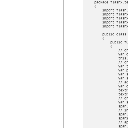
package flashx.te
Lista de elementos deprecados
{

Constantes de Implementação de Acessibilidade
    import flash.
Como Usar Exemplos do ActionScript
    import flashx
Aspectos jurídicos
    import flashx
    import flashx
    import flashx
    public class 
    {

        public fu
        {

            // cr
            var c
            this.
            // cr
            var t
            var p
            var s
            var s
            // ad
            var c
            textF
            textF
            // cr
            var s
            span.
            // in
            span.
            span2
            // ap
            span.