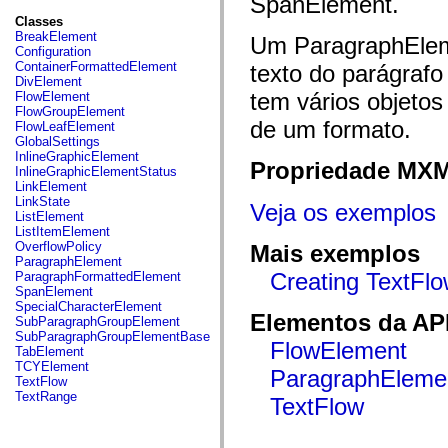
SpanElement.
fl.events
fl.ik
Classes
fl.lang
BreakElement
Um ParagraphEleme
fl.livepreview
Configuration
fl.managers
ContainerFormattedElement
texto do parágrafo
fl.motion
DivElement
fl.motion.easing
tem vários objetos
FlowElement
fl.rsl
FlowGroupElement
fl.text
de um formato.
FlowLeafElement
fl.transitions
GlobalSettings
fl.transitions.easing
InlineGraphicElement
Propriedade MX
fl.video
InlineGraphicElementStatus
flash.accessibility
LinkElement
flash.concurrent
LinkState
Veja os exemplos
flash.crypto
ListElement
flash.data
ListItemElement
flash.desktop
OverflowPolicy
Mais exemplos
flash.display
ParagraphElement
flash.display3D
Creating TextFlo
ParagraphFormattedElement
flash.display3D.textures
SpanElement
flash.errors
SpecialCharacterElement
flash.events
Elementos da API
SubParagraphGroupElement
flash.external
SubParagraphGroupElementBase
FlowElement
flash.filesystem
TabElement
flash.filters
TCYElement
ParagraphEleme
flash.geom
TextFlow
flash.globalization
TextRange
TextFlow
flash.html
flash.media
flash.net