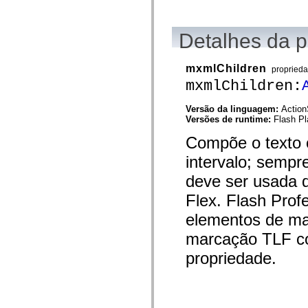
mx.automation.air
mx.automation.delegates
mx.automation.delegates.advancedDataGrid
Detalhes da 
mx.automation.delegates.charts
mx.automation.delegates.containers
mx.automation.delegates.controls
mx.automation.delegates.controls.dataGridClasses
mxmlChildren
propried
mx.automation.delegates.controls.fileSystemClasses
mxmlChildren:
mx.automation.delegates.core
mx.automation.delegates.flashflexkit
mx.automation.events
Versão da linguagem:
Action
mx.binding
Versões de runtime:
Flash Pl
mx.binding.utils
mx.charts
Compõe o texto 
mx.charts.chartClasses
intervalo; sempre
mx.charts.effects
mx.charts.effects.effectClasses
deve ser usada 
mx.charts.events
mx.charts.renderers
Flex. Flash Prof
mx.charts.series
mx.charts.series.items
elementos de ma
mx.charts.series.renderData
mx.charts.styles
marcação TLF com
mx.collections
mx.collections.errors
propriedade.
mx.containers
mx.containers.accordionClasses
mx.containers.dividedBoxClasses
mx.containers.errors
mx.containers.utilityClasses