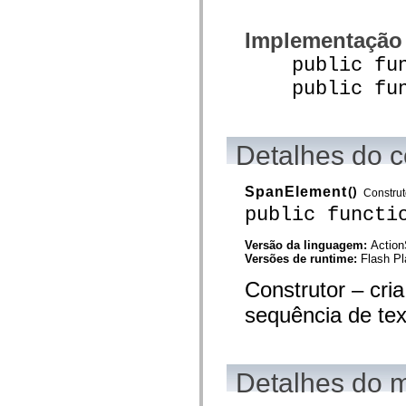
mx.olap
mx.olap.aggregators
Implementação
mx.preloaders
mx.printing
public func
mx.resources
mx.rpc
public funct
mx.rpc.events
mx.rpc.http
mx.rpc.http.mxml
mx.rpc.mxml
mx.rpc.remoting
Detalhes do c
mx.rpc.remoting.mxml
mx.rpc.soap
mx.rpc.soap.mxml
SpanElement
()
Construt
mx.rpc.wsdl
public functi
mx.rpc.xml
mx.skins
mx.skins.halo
Versão da linguagem:
Action
mx.skins.spark
Versões de runtime:
Flash Pl
mx.skins.wireframe
mx.skins.wireframe.windowChrome
Construtor – cr
mx.states
mx.styles
sequência de te
mx.utils
mx.validators
spark.accessibility
spark.automation.delegates
Detalhes do 
spark.automation.delegates.components
spark.automation.delegates.components.gridClasses
spark.automation.delegates.components.mediaClasses