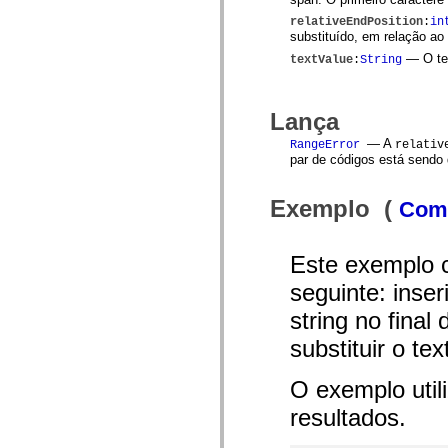
spark.skins.mobile
relativeEndPosition
:
in
spark.skins.mobile.supportClasses
substituído, em relação ao
spark.skins.spark
— O tex
spark.skins.spark.mediaClasses.fullScreen
textValue
:
String
spark.skins.spark.mediaClasses.normal
spark.skins.spark.windowChrome
spark.skins.wireframe
Lança
spark.skins.wireframe.mediaClasses
spark.skins.wireframe.mediaClasses.fullScreen
— A
RangeError
relativ
spark.transitions
par de códigos está sendo 
spark.utils
spark.validators
spark.validators.supportClasses
Exemplo (
Como
Elementos de linguagem
Constantes globais
Funções globais
Este exemplo c
Operadores
Instruções, palavras-chave e diretivas
seguinte: inser
Tipos especiais
Apêndices
string no final
Novidades
substituir o te
Erros do compilador
Avisos do compilador
Erros de runtime
O exemplo util
Migrando para o ActionScript 3
Conjuntos de caracteres suportados
resultados.
Tags MXML apenas
Elementos XML de movimento
Marcas de texto cronometradas