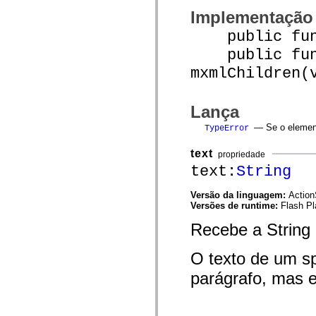
mx.controls
Implementação
mx.controls.advancedDataGridClasses
mx.controls.dataGridClasses
public funct
mx.controls.listClasses
mx.controls.menuClasses
public func
mx.controls.olapDataGridClasses
mx.controls.scrollClasses
mxmlChildren(
mx.controls.sliderClasses
mx.controls.textClasses
mx.controls.treeClasses
Lança
mx.controls.videoClasses
mx.core
— Se o element
TypeError
mx.core.windowClasses
mx.effects
text
mx.effects.easing
propriedade
mx.effects.effectClasses
text:
String
mx.events
mx.filters
Versão da linguagem:
Action
mx.flash
Versões de runtime:
Flash Pl
mx.formatters
mx.geom
Recebe a String
mx.graphics
mx.graphics.codec
mx.graphics.shaderClasses
O texto de um sp
mx.logging
mx.logging.errors
parágrafo, mas e
mx.logging.targets
mx.managers
mx.modules
mx.netmon