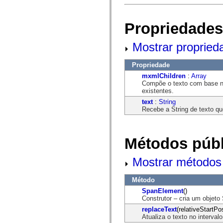
flash.net.dns
flash.net.drm
flash.notifications
Propriedades
flash.permissions
flash.printing
flash.profiler
Mostrar propried
flash.sampler
flash.security
flash.sensors
Propriedade
flash.system
mxmlChildren
:
Array
flash.text
Compõe o texto com base no
flash.text.engine
existentes.
flash.text.ime
flash.ui
text
:
String
flash.utils
Recebe a String de texto q
flash.xml
flashx.textLayout
flashx.textLayout.compose
flashx.textLayout.container
Métodos públ
flashx.textLayout.conversion
flashx.textLayout.edit
flashx.textLayout.elements
Mostrar métodos 
flashx.textLayout.events
flashx.textLayout.factory
Método
flashx.textLayout.formats
flashx.textLayout.operations
SpanElement
()
flashx.textLayout.utils
Construtor – cria um objet
flashx.undo
replaceText
(relativeStartPos
mx.accessibility
Atualiza o texto no interval
mx.automation