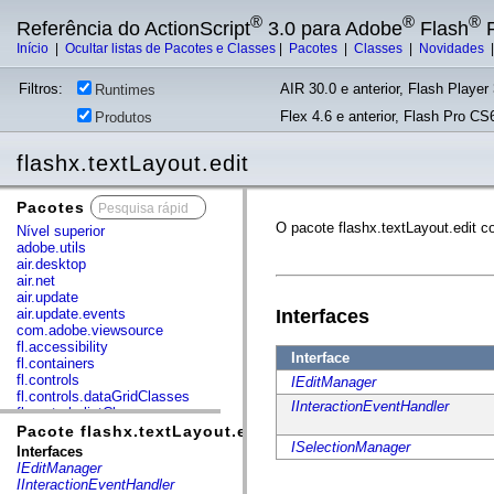
®
®
®
Referência do ActionScript
3.0 para Adobe
Flash
P
Início
|
Ocultar listas de Pacotes e Classes
|
Pacotes
|
Classes
|
Novidades
Filtros:
AIR 30.0 e anterior, Flash Player 
Runtimes
Flex 4.6 e anterior, Flash Pro CS6
Produtos
flashx.textLayout.edit
Pacotes
x
O pacote flashx.textLayout.edit c
Nível superior
adobe.utils
air.desktop
air.net
air.update
air.update.events
Interfaces
com.adobe.viewsource
fl.accessibility
Interface
fl.containers
fl.controls
IEditManager
fl.controls.dataGridClasses
IInteractionEventHandler
fl.controls.listClasses
fl.controls.progressBarClasses
Pacote flashx.textLayout.edit
fl.core
ISelectionManager
Interfaces
fl.data
IEditManager
fl.display
IInteractionEventHandler