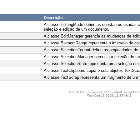
Descrição
A classe EditingMode define as constantes usadas c
seleção e edição de um documento.
A classe EditManager gerencia as mudanças de edi
A classe ElementRange representa o intervalo de obj
A classe SelectionFormat define as propriedades de
A classe SelectionManager gerencia a seleção de te
A classe SelectionState representa uma seleção em 
A classe TextClipboard copia e cola objetos TextScra
A classe TextScrap representa um fragmento de um f
© 2015 Adobe Systems Incorporated. All rights re
Wed Jun 13 2018, 11:25 AM Z