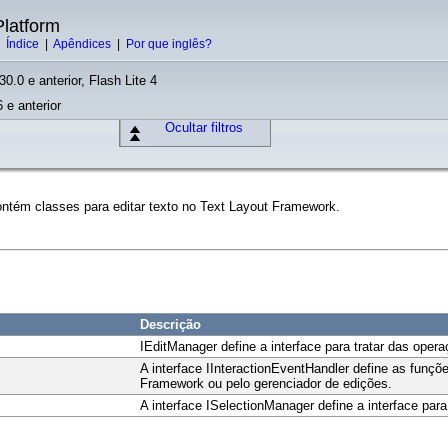
latform
|
Índice
|
Apêndices
|
Por que inglês?
30.0 e anterior, Flash Lite 4
 e anterior
Ocultar filtros
ontém classes para editar texto no Text Layout Framework.
Descrição
IEditManager define a interface para tratar das oper
A interface IInteractionEventHandler define as funç
Framework ou pelo gerenciador de edições.
A interface ISelectionManager define a interface para