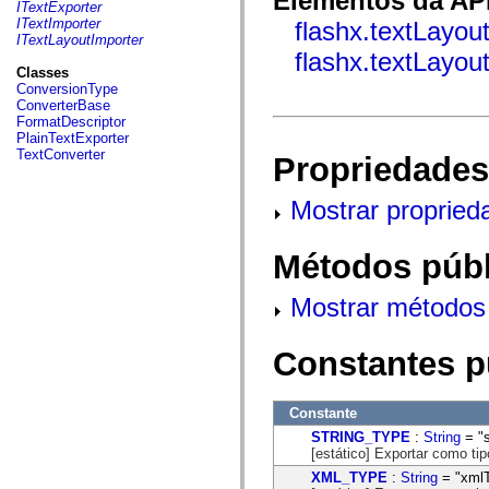
Elementos da API
fl.events
ITextExporter
fl.ik
ITextImporter
flashx.textLayou
fl.lang
ITextLayoutImporter
fl.livepreview
flashx.textLayou
fl.managers
Classes
fl.motion
ConversionType
fl.motion.easing
ConverterBase
fl.rsl
FormatDescriptor
fl.text
PlainTextExporter
fl.transitions
TextConverter
Propriedades
fl.transitions.easing
fl.video
flash.accessibility
Mostrar propried
flash.concurrent
flash.crypto
flash.data
Métodos públ
flash.desktop
flash.display
flash.display3D
Mostrar métodos 
flash.display3D.textures
flash.errors
flash.events
Constantes p
flash.external
flash.filesystem
flash.filters
flash.geom
Constante
flash.globalization
STRING_TYPE
:
String
= "s
flash.html
[estático] Exportar como tip
flash.media
flash.net
XML_TYPE
:
String
= "xml