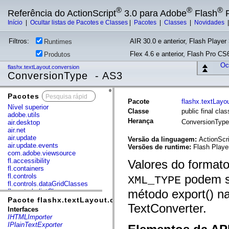
®
®
®
Referência do ActionScript
3.0 para Adobe
Flash
P
Início
|
Ocultar listas de Pacotes e Classes
|
Pacotes
|
Classes
|
Novidades
Filtros:
AIR 30.0 e anterior, Flash Player 
Runtimes
Flex 4.6 e anterior, Flash Pro CS6
Produtos
Ocu
flashx.textLayout.conversion
ConversionType - AS3
Pacotes
x
Pacote
flashx.textLayo
Nível superior
Classe
public final cl
adobe.utils
Herança
ConversionTyp
air.desktop
air.net
air.update
Versão da linguagem:
ActionScri
air.update.events
Versões de runtime:
Flash Playe
com.adobe.viewsource
fl.accessibility
Valores do formato
fl.containers
fl.controls
podem s
XML_TYPE
fl.controls.dataGridClasses
método export() na
fl.controls.listClasses
fl.controls.progressBarClasses
Pacote flashx.textLayout.conversion
TextConverter.
fl.core
Interfaces
fl.data
IHTMLImporter
fl.display
IPlainTextExporter