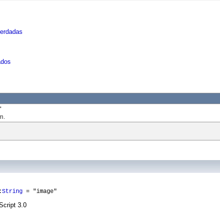
herdadas
ados
"
m.
:
String
= "image"
Script 3.0