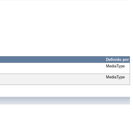
Definido por
MediaType
MediaType