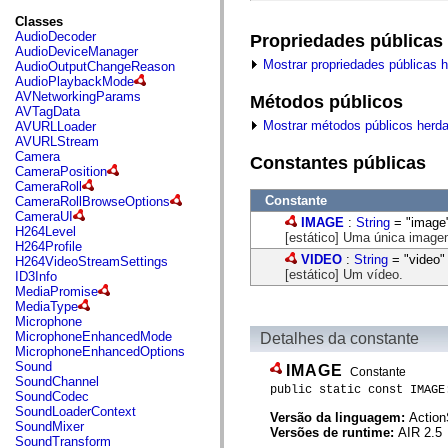
fl.events
fl.ik
Classes
fl.lang
AudioDecoder
Propriedades públicas
fl.livepreview
AudioDeviceManager
fl.managers
Mostrar propriedades públicas 
AudioOutputChangeReason
fl.motion
AudioPlaybackMode
fl.motion.easing
AVNetworkingParams
Métodos públicos
fl.rsl
AVTagData
fl.text
Mostrar métodos públicos herd
AVURLLoader
fl.transitions
AVURLStream
fl.transitions.easing
Camera
Constantes públicas
fl.video
CameraPosition
flash.accessibility
CameraRoll
flash.concurrent
Constante
CameraRollBrowseOptions
flash.crypto
CameraUI
IMAGE
:
String
= "image
flash.data
H264Level
[estático] Uma única image
flash.desktop
H264Profile
flash.display
VIDEO
:
String
= "video"
H264VideoStreamSettings
flash.display3D
[estático] Um vídeo.
ID3Info
flash.display3D.textures
MediaPromise
flash.errors
MediaType
flash.events
Microphone
flash.external
MicrophoneEnhancedMode
Detalhes da constante
flash.filesystem
MicrophoneEnhancedOptions
flash.filters
Sound
IMAGE
Constante
flash.geom
SoundChannel
public static const IMAGE
flash.globalization
SoundCodec
flash.html
SoundLoaderContext
Versão da linguagem:
Action
flash.media
SoundMixer
Versões de runtime:
AIR 2.5
flash.net
SoundTransform