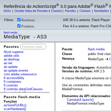
®
®
®
Referência do ActionScript
3.0 para Adobe
Flash
P
Início
|
Ocultar listas de Pacotes e Classes
|
Pacotes
|
Classes
|
Novidades
Filtros:
AIR 30.0 e anterior, Flash Player 
Runtimes
Flex 4.6 e anterior, Flash Pro CS6
Produtos
flash.media
MediaType - AS3
Pacotes
x
Pacote
flash.media
Nível superior
Classe
public final cl
adobe.utils
Herança
MediaType
O
air.desktop
air.net
air.update
Versão da linguagem:
ActionScri
air.update.events
Versões de runtime:
AIR 2.5
com.adobe.viewsource
fl.accessibility
A classe MediaType enumera os t
fl.containers
Use as constantes definidas nes
fl.controls
fl.controls.dataGridClasses
MediaPromise.
fl.controls.listClasses
Elementos da API relacionados
fl.controls.progressBarClasses
Pacote flash.media
CameraUI.launch()
fl.core
Funções
MediaPromise.mediaType
fl.data
avSendToURL()
fl.display
scanHardware()