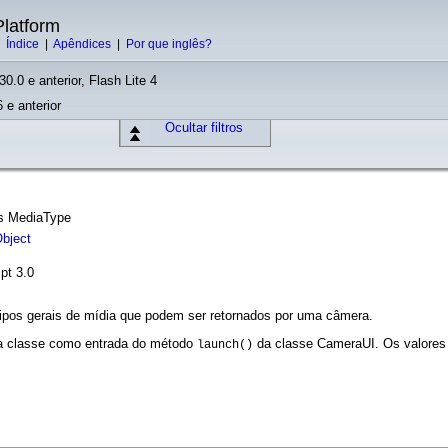
latform
|
Índice
|
Apêndices
|
Por que inglês?
30.0 e anterior, Flash Lite 4
 e anterior
Ocultar filtros
ass MediaType
bject
pt 3.0
ipos gerais de mídia que podem ser retornados por uma câmera.
ta classe como entrada do método
da classe CameraUI. Os valores
launch()