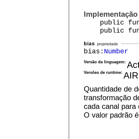
spark.automation.delegates.components.supportClasses
spark.automation.delegates.skins.spark
Implementação
spark.automation.events
spark.collections
public func
spark.components
spark.components.calendarClasses
public funct
spark.components.gridClasses
spark.components.mediaClasses
spark.components.supportClasses
bias
propriedade
spark.components.windowClasses
bias:
Number
spark.core
spark.effects
spark.effects.animation
Versão da linguagem:
Act
spark.effects.easing
spark.effects.interpolation
Versões de runtime:
AIR
spark.effects.supportClasses
spark.events
spark.filters
Quantidade de de
spark.formatters
spark.formatters.supportClasses
transformação de
spark.globalization
spark.globalization.supportClasses
cada canal para 
spark.layouts
spark.layouts.supportClasses
O valor padrão é
spark.managers
spark.modules
spark.preloaders
spark.primitives
spark.primitives.supportClasses
spark.skins