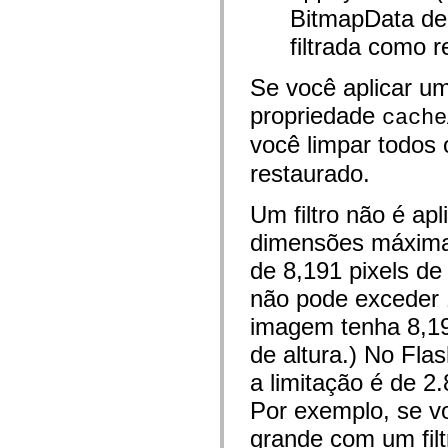
flash.net.dns
BitmapData de 
flash.net.drm
flash.notifications
filtrada como r
flash.permissions
flash.printing
flash.profiler
Se você aplicar um 
flash.sampler
flash.security
propriedade
cache
flash.sensors
flash.system
você limpar todos o
flash.text
restaurado.
flash.text.engine
flash.text.ime
flash.ui
Um filtro não é ap
flash.utils
flash.xml
dimensões máximas
flashx.textLayout
flashx.textLayout.compose
de 8,191 pixels de 
flashx.textLayout.container
flashx.textLayout.conversion
não pode exceder 
flashx.textLayout.edit
flashx.textLayout.elements
imagem tenha 8,191
flashx.textLayout.events
flashx.textLayout.factory
de altura.) No Flas
flashx.textLayout.formats
a limitação é de 2.
flashx.textLayout.operations
flashx.textLayout.utils
Por exemplo, se v
flashx.undo
mx.accessibility
grande com um filt
mx.automation