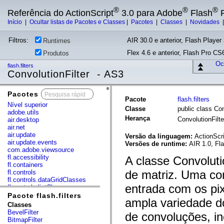
®
®
®
Referência do ActionScript
3.0 para Adobe
Flash
P
Início
|
Ocultar listas de Pacotes e Classes
|
Pacotes
|
Classes
|
Novidades
Filtros:
AIR 30.0 e anterior, Flash Player 
Runtimes
Flex 4.6 e anterior, Flash Pro CS6
Produtos
Ocu
flash.filters
ConvolutionFilter - AS3
Pacotes
x
Pacote
flash.filters
Nível superior
Classe
public class Con
adobe.utils
Herança
ConvolutionFilt
air.desktop
air.net
air.update
Versão da linguagem:
ActionScri
air.update.events
Versões de runtime:
AIR 1.0, Fl
com.adobe.viewsource
fl.accessibility
A classe Convolutio
fl.containers
de matriz. Uma co
fl.controls
fl.controls.dataGridClasses
entrada com os pi
fl.controls.listClasses
fl.controls.progressBarClasses
Pacote flash.filters
ampla variedade d
fl.core
Classes
fl.data
BevelFilter
de convoluções, in
fl.display
BitmapFilter