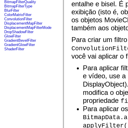
fl.events
BitmapFilterQuality
entalhe e bisel. É 
fl.ik
BitmapFilterType
fl.lang
exibição (isto é, 
BlurFilter
fl.livepreview
ColorMatrixFilter
fl.managers
os objetos MovieCl
ConvolutionFilter
fl.motion
DisplacementMapFilter
fl.motion.easing
também aos objet
DisplacementMapFilterMode
fl.rsl
DropShadowFilter
fl.text
GlowFilter
Para criar um filt
fl.transitions
GradientBevelFilter
fl.transitions.easing
GradientGlowFilter
ConvolutionFilt
fl.video
ShaderFilter
flash.accessibility
você vai aplicar o fi
flash.concurrent
flash.crypto
flash.data
Para aplicar fi
flash.desktop
flash.display
e vídeo, use a
flash.display3D
flash.display3D.textures
DisplayObject)
flash.errors
flash.events
modifica o obj
flash.external
propriedade
flash.filesystem
fi
flash.filters
Para aplicar o
flash.geom
flash.globalization
BitmapData.a
flash.html
flash.media
applyFilter(
flash.net