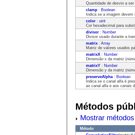
mx.controls
Quantidade de desvio a ser 
mx.controls.advancedDataGridClasses
clamp
:
Boolean
mx.controls.dataGridClasses
Indica se a imagem devem s
mx.controls.listClasses
mx.controls.menuClasses
color
:
uint
mx.controls.olapDataGridClasses
Cor hexadecimal para substi
mx.controls.scrollClasses
divisor
:
Number
mx.controls.sliderClasses
Divisor usado durante a tra
mx.controls.textClasses
mx.controls.treeClasses
matrix
:
Array
mx.controls.videoClasses
Matriz de valores usados pa
mx.core
matrixX
:
Number
mx.core.windowClasses
Dimensão x da matriz (núme
mx.effects
matrixY
:
Number
mx.effects.easing
Dimensão y da matriz (númer
mx.effects.effectClasses
mx.events
preserveAlpha
:
Boolean
mx.filters
Indica se o canal alfa é pre
mx.flash
ao canal alfa e aos canais d
mx.formatters
mx.geom
mx.graphics
mx.graphics.codec
Métodos públ
mx.graphics.shaderClasses
mx.logging
mx.logging.errors
Mostrar métodos 
mx.logging.targets
mx.managers
Método
mx.modules
mx.netmon