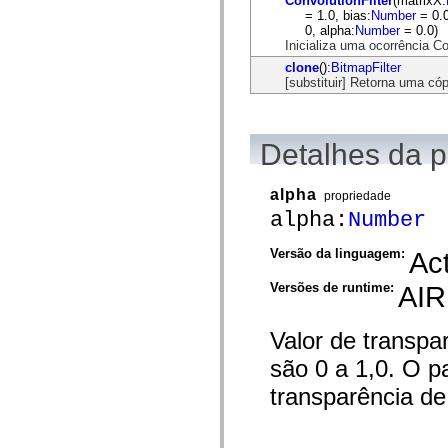
ConvolutionFilter
(matrixX:
mx.olap
= 1.0, bias:
Number
= 0.0
mx.olap.aggregators
0, alpha:
Number
= 0.0)
mx.preloaders
Inicializa uma ocorrência C
mx.printing
clone
():
BitmapFilter
mx.resources
[substituir] Retorna uma cópi
mx.rpc
mx.rpc.events
mx.rpc.http
mx.rpc.http.mxml
mx.rpc.mxml
Detalhes da 
mx.rpc.remoting
mx.rpc.remoting.mxml
mx.rpc.soap
alpha
propriedade
mx.rpc.soap.mxml
alpha:
Number
mx.rpc.wsdl
mx.rpc.xml
mx.skins
Versão da linguagem:
Act
mx.skins.halo
mx.skins.spark
Versões de runtime:
AIR
mx.skins.wireframe
mx.skins.wireframe.windowChrome
mx.states
Valor de transpar
mx.styles
mx.utils
são 0 a 1,0. O p
mx.validators
spark.accessibility
transparência d
spark.automation.delegates
spark.automation.delegates.components
spark.automation.delegates.components.gridClasses
spark.automation.delegates.components.mediaClasses