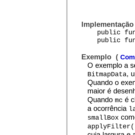
Lista de elementos deprecados
Constantes de Implementação de Acessibilidade
Como Usar Exemplos do ActionScript
Aspectos jurídicos
Implementação
public func
public funct
Exemplo (
Como
O exemplo a se
, 
BitmapData
Quando o exemp
maior é desen
Quando
é c
mc
a ocorrência
l
como
smallBox
applyFilter(
cuja largura e