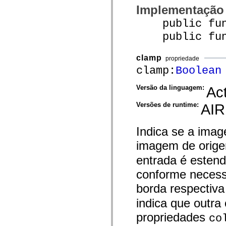
Implementação
spark.skins.mobile
spark.skins.mobile.supportClasses
public func
spark.skins.spark
spark.skins.spark.mediaClasses.fullScreen
public funct
spark.skins.spark.mediaClasses.normal
spark.skins.spark.windowChrome
spark.skins.wireframe
clamp
propriedade
spark.skins.wireframe.mediaClasses
spark.skins.wireframe.mediaClasses.fullScreen
clamp:
Boolean
spark.transitions
spark.utils
Versão da linguagem:
Act
spark.validators
spark.validators.supportClasses
Versões de runtime:
AIR
Elementos de linguagem
Constantes globais
Funções globais
Indica se a imag
Operadores
Instruções, palavras-chave e diretivas
imagem de orige
Tipos especiais
Apêndices
entrada é esten
Novidades
conforme necessá
Erros do compilador
Avisos do compilador
borda respectiv
Erros de runtime
Migrando para o ActionScript 3
indica que outra
Conjuntos de caracteres suportados
Tags MXML apenas
propriedades
co
Elementos XML de movimento
Marcas de texto cronometradas