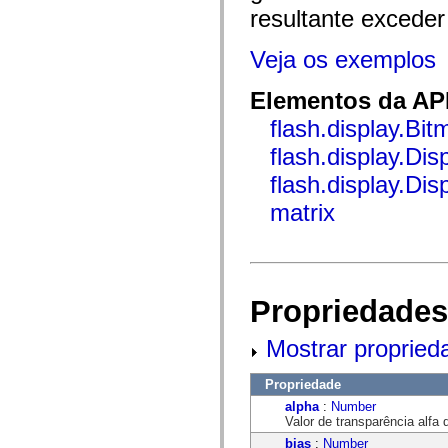
mx.automation.air
resultante excede
mx.automation.delegates
mx.automation.delegates.advancedDataGrid
mx.automation.delegates.charts
Veja os exemplos
mx.automation.delegates.containers
mx.automation.delegates.controls
Elementos da API
mx.automation.delegates.controls.dataGridClasses
mx.automation.delegates.controls.fileSystemClasses
flash.display.Bit
mx.automation.delegates.core
mx.automation.delegates.flashflexkit
flash.display.Disp
mx.automation.events
mx.binding
flash.display.Di
mx.binding.utils
mx.charts
matrix
mx.charts.chartClasses
mx.charts.effects
mx.charts.effects.effectClasses
mx.charts.events
mx.charts.renderers
mx.charts.series
Propriedades
mx.charts.series.items
mx.charts.series.renderData
mx.charts.styles
Mostrar propried
mx.collections
mx.collections.errors
mx.containers
Propriedade
mx.containers.accordionClasses
alpha
:
Number
mx.containers.dividedBoxClasses
Valor de transparência alfa 
mx.containers.errors
mx.containers.utilityClasses
bias
:
Number