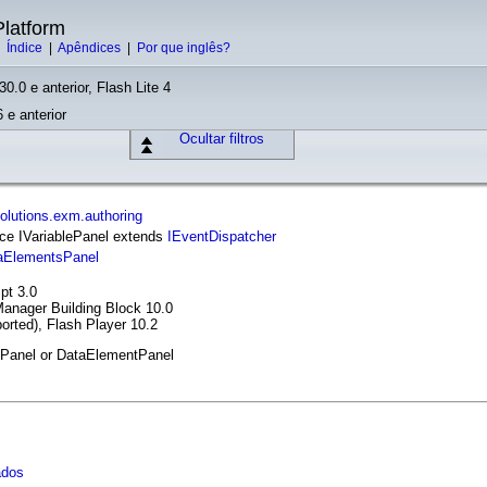
latform
|
Índice
|
Apêndices
|
Por que inglês?
30.0 e anterior, Flash Lite 4
 e anterior
Ocultar filtros
lutions.exm.authoring
face IVariablePanel extends
IEventDispatcher
aElementsPanel
pt 3.0
anager Building Block 10.0
orted), Flash Player 10.2
blePanel or DataElementPanel
ados