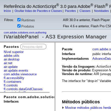
®
®
®
Referência do ActionScript
3.0 para Adobe
Flash
P
Início
|
Ocultar listas de Pacotes e Classes
|
Pacotes
|
Classes
|
Novidades
Filtros:
AIR 30.0 e anterior, Flash Player 
Runtimes
Flex 4.6 e anterior, Flash Pro CS6
Produtos
com.adobe.solutions.exm.authoring
IVariablePanel - AS3 Expression Manager
Pacotes
x
Pacote
com.adobe.so
Nível superior
Interface
public inter
adobe.utils
Implementadores
AdvanceDat
air.desktop
air.net
Versão da linguagem:
ActionScri
air.update
Versão de produto:
Expression M
air.update.events
Versões de runtime:
AIR (unsupp
com.adobe.viewsource
fl.accessibility
The interface for "drop-in" Varia
fl.containers
fl.controls
fl.controls.dataGridClasses
fl.controls.listClasses
fl.controls.progressBarClasses
Pacote com.adobe.solutions.exm.authoring
fl.core
Métodos públicos
Interfaces
fl.data
Mostrar métodos públicos herd
fl.display