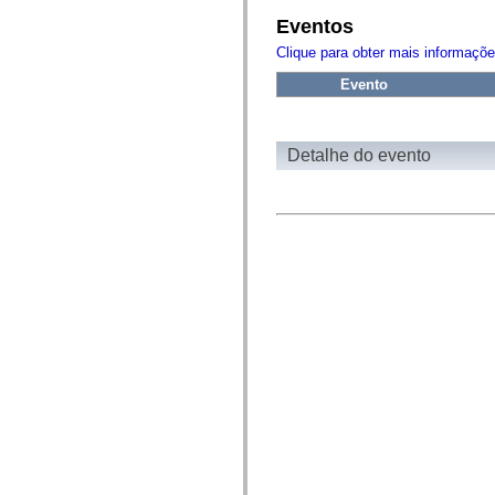
fl.events
fl.ik
Eventos
fl.lang
fl.livepreview
Clique para obter mais informaçõ
fl.managers
Evento
fl.motion
fl.motion.easing
fl.rsl
fl.text
fl.transitions
Detalhe do evento
fl.transitions.easing
fl.video
flash.accessibility
flash.concurrent
flash.crypto
flash.data
flash.desktop
flash.display
flash.display3D
flash.display3D.textures
flash.errors
flash.events
flash.external
flash.filesystem
flash.filters
flash.geom
flash.globalization
flash.html
flash.media
flash.net