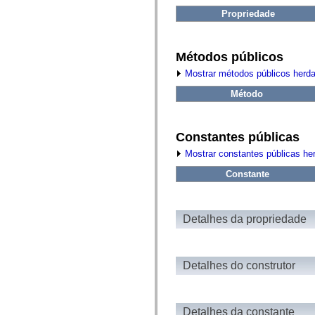
fl.events
fl.ik
Propriedade
fl.lang
fl.livepreview
fl.managers
fl.motion
Métodos públicos
fl.motion.easing
Mostrar métodos públicos herd
fl.rsl
fl.text
Método
fl.transitions
fl.transitions.easing
fl.video
flash.accessibility
Constantes públicas
flash.concurrent
flash.crypto
Mostrar constantes públicas he
flash.data
flash.desktop
Constante
flash.display
flash.display3D
flash.display3D.textures
flash.errors
Detalhes da propriedade
flash.events
flash.external
flash.filesystem
flash.filters
Detalhes do construtor
flash.geom
flash.globalization
flash.html
flash.media
flash.net
Detalhes da constante