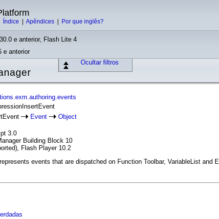
latform
|
Índice
|
Apêndices
|
Por que inglês?
30.0 e anterior, Flash Lite 4
 e anterior
Ocultar filtros
anager
tions.exm.authoring.events
pressionInsertEvent
rtEvent
Event
Object
pt 3.0
anager Building Block 10
orted), Flash Player 10.2
epresents events that are dispatched on Function Toolbar, VariableList and E
herdadas