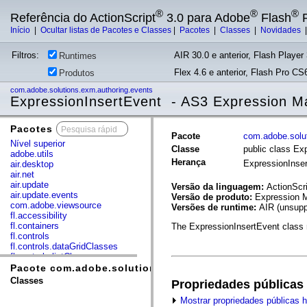
®
®
®
Referência do ActionScript
3.0 para Adobe
Flash
P
Início
|
Ocultar listas de Pacotes e Classes
|
Pacotes
|
Classes
|
Novidades
Filtros:
AIR 30.0 e anterior, Flash Player 
Runtimes
Flex 4.6 e anterior, Flash Pro CS6
Produtos
com.adobe.solutions.exm.authoring.events
ExpressionInsertEvent - AS3 Expression M
Pacotes
x
Pacote
com.adobe.solu
Nível superior
Classe
public class Ex
adobe.utils
Herança
ExpressionInse
air.desktop
air.net
air.update
Versão da linguagem:
ActionScri
air.update.events
Versão de produto:
Expression M
com.adobe.viewsource
Versões de runtime:
AIR (unsupp
fl.accessibility
fl.containers
The ExpressionInsertEvent class r
fl.controls
fl.controls.dataGridClasses
fl.controls.listClasses
fl.controls.progressBarClasses
Pacote com.adobe.solutions.exm.authoring.events
fl.core
Classes
Propriedades públicas
fl.data
fl.display
Mostrar propriedades públicas 