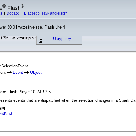
®
®
e
Flash
ks
|
Dodatki
|
Dlaczego język angielski?
yer 30.0 i wcześniejsze, Flash Lite 4
o CS6 i wcześniejsze
Ukryj filtry
idSelectionEvent
vent
Event
Object
ego:
Flash Player 10, AIR 2.5
esents events that are dispatched when the selection changes in a Spark DataG
API
entKind