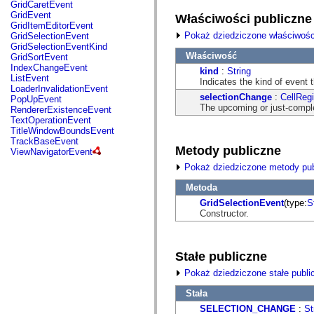
fl.events
GridCaretEvent
fl.ik
GridEvent
Właściwości publiczne
fl.lang
GridItemEditorEvent
fl.livepreview
Pokaż dziedziczone właściwośc
GridSelectionEvent
fl.managers
GridSelectionEventKind
fl.motion
Właściwość
GridSortEvent
fl.motion.easing
IndexChangeEvent
kind
:
String
fl.rsl
ListEvent
Indicates the kind of event 
fl.text
LoaderInvalidationEvent
fl.transitions
selectionChange
:
CellReg
PopUpEvent
fl.transitions.easing
The upcoming or just-compl
RendererExistenceEvent
fl.video
TextOperationEvent
flash.accessibility
TitleWindowBoundsEvent
flash.concurrent
TrackBaseEvent
flash.crypto
Metody publiczne
ViewNavigatorEvent
flash.data
Pokaż dziedziczone metody pub
flash.desktop
flash.display
Metoda
flash.display3D
flash.display3D.textures
GridSelectionEvent
(type:
S
flash.errors
Constructor.
flash.events
flash.external
flash.filesystem
flash.filters
Stałe publiczne
flash.geom
Pokaż dziedziczone stałe publi
flash.globalization
flash.html
Stała
flash.media
flash.net
SELECTION_CHANGE
:
St