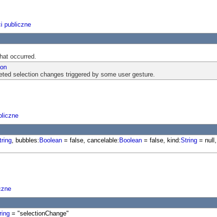
i publiczne
that occurred.
ion
eted selection changes triggered by some user gesture.
liczne
tring
, bubbles:
Boolean
= false, cancelable:
Boolean
= false, kind:
String
= null
czne
ring
= "selectionChange"