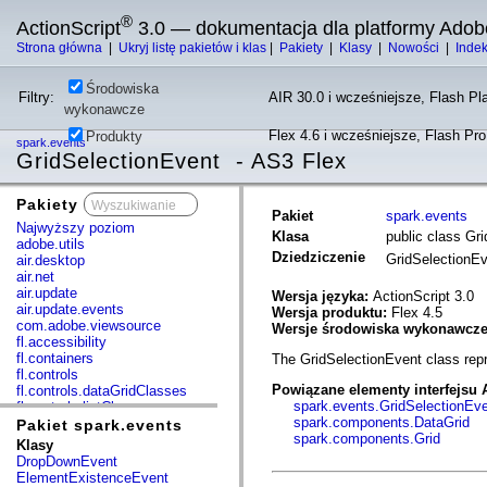
®
ActionScript
3.0 — dokumentacja dla platformy Adob
Strona główna
|
Ukryj listę pakietów i klas
|
Pakiety
|
Klasy
|
Nowości
|
Inde
Środowiska
Filtry:
AIR 30.0 i wcześniejsze, Flash Pla
wykonawcze
Flex 4.6 i wcześniejsze, Flash Pr
Produkty
spark.events
GridSelectionEvent - AS3 Flex
Pakiety
x
Pakiet
spark.events
Najwyższy poziom
Klasa
public class Gr
adobe.utils
Dziedziczenie
GridSelectionE
air.desktop
air.net
air.update
Wersja języka:
ActionScript 3.0
air.update.events
Wersja produktu:
Flex 4.5
com.adobe.viewsource
Wersje środowiska wykonawcz
fl.accessibility
fl.containers
The GridSelectionEvent class repr
fl.controls
Powiązane elementy interfejsu 
fl.controls.dataGridClasses
spark.events.GridSelectionEv
fl.controls.listClasses
spark.components.DataGrid
fl.controls.progressBarClasses
Pakiet spark.events
spark.components.Grid
fl.core
Klasy
fl.data
DropDownEvent
fl.display
ElementExistenceEvent