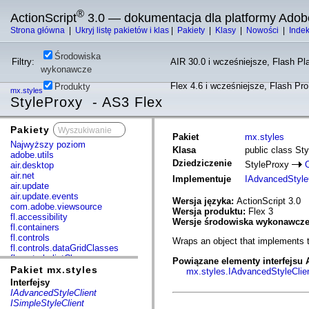
®
ActionScript
3.0 — dokumentacja dla platformy Adob
Strona główna
|
Ukryj listę pakietów i klas
|
Pakiety
|
Klasy
|
Nowości
|
Inde
Środowiska
Filtry:
AIR 30.0 i wcześniejsze, Flash Pla
wykonawcze
Flex 4.6 i wcześniejsze, Flash Pr
Produkty
mx.styles
StyleProxy - AS3 Flex
Pakiety
x
Pakiet
mx.styles
Najwyższy poziom
Klasa
public class St
adobe.utils
Dziedziczenie
StyleProxy
air.desktop
air.net
Implementuje
IAdvancedStyle
air.update
air.update.events
Wersja języka:
ActionScript 3.0
com.adobe.viewsource
Wersja produktu:
Flex 3
fl.accessibility
Wersje środowiska wykonawcz
fl.containers
fl.controls
Wraps an object that implements t
fl.controls.dataGridClasses
fl.controls.listClasses
Powiązane elementy interfejsu 
fl.controls.progressBarClasses
Pakiet mx.styles
mx.styles.IAdvancedStyleClie
fl.core
Interfejsy
fl.data
IAdvancedStyleClient
fl.display
ISimpleStyleClient