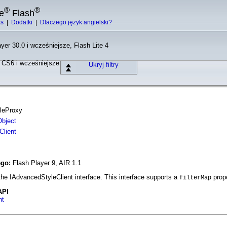
®
®
e
Flash
ks
|
Dodatki
|
Dlaczego język angielski?
yer 30.0 i wcześniejsze, Flash Lite 4
o CS6 i wcześniejsze
Ukryj filtry
yleProxy
Object
Client
ego:
Flash Player 9, AIR 1.1
he IAdvancedStyleClient interface. This interface supports a
prope
filterMap
API
nt