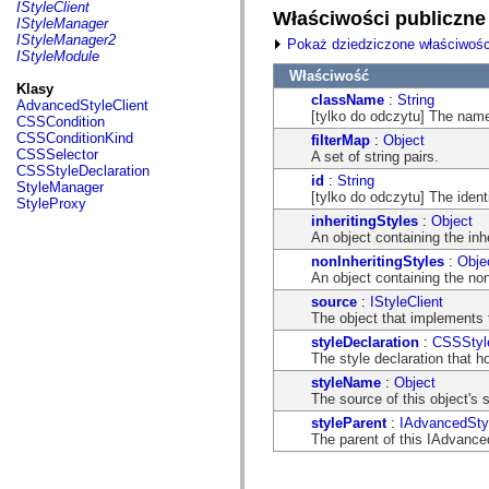
fl.events
IStyleClient
Właściwości publiczne
fl.ik
IStyleManager
fl.lang
IStyleManager2
Pokaż dziedziczone właściwośc
fl.livepreview
IStyleModule
fl.managers
Właściwość
fl.motion
Klasy
className
:
String
fl.motion.easing
AdvancedStyleClient
[tylko do odczytu] The nam
fl.rsl
CSSCondition
fl.text
CSSConditionKind
filterMap
:
Object
fl.transitions
CSSSelector
A set of string pairs.
fl.transitions.easing
CSSStyleDeclaration
id
:
String
fl.video
StyleManager
[tylko do odczytu] The ident
flash.accessibility
StyleProxy
flash.concurrent
inheritingStyles
:
Object
flash.crypto
An object containing the inh
flash.data
nonInheritingStyles
:
Obje
flash.desktop
An object containing the non
flash.display
flash.display3D
source
:
IStyleClient
flash.display3D.textures
The object that implements t
flash.errors
styleDeclaration
:
CSSStyle
flash.events
The style declaration that ho
flash.external
flash.filesystem
styleName
:
Object
flash.filters
The source of this object's 
flash.geom
styleParent
:
IAdvancedStyl
flash.globalization
The parent of this IAdvance
flash.html
flash.media
flash.net