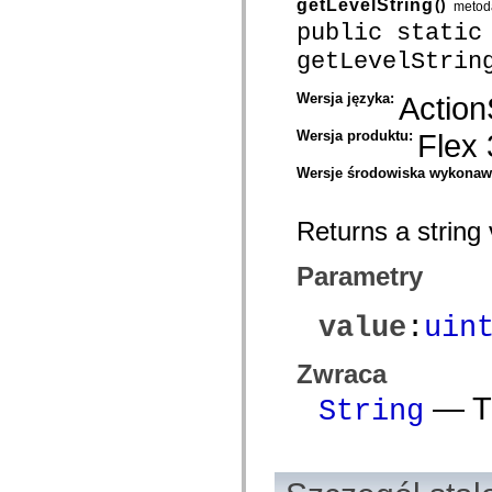
getLevelString
()
metod
com.adobe.mosaic.layouts.interfaces
public static
com.adobe.mosaic.mxml
com.adobe.mosaic.om.constants
getLevelStrin
com.adobe.mosaic.om.events
com.adobe.mosaic.om.impl
com.adobe.mosaic.om.interfaces
Wersja języka:
Action
com.adobe.mosaic.skinning
com.adobe.mosaic.sparklib.editors
Wersja produktu:
Flex 
com.adobe.mosaic.sparklib.optionMenu
com.adobe.mosaic.sparklib.scrollableMenu
Wersje środowiska wykona
com.adobe.mosaic.sparklib.scrollableMenu.skins
com.adobe.mosaic.sparklib.tabLayout
com.adobe.mosaic.sparklib.tabLayout.events
Returns a string 
com.adobe.mosaic.sparklib.tabLayout.layouts
com.adobe.mosaic.sparklib.tabLayout.skins
com.adobe.mosaic.sparklib.text
Parametry
com.adobe.mosaic.sparklib.util
com.adobe.solutions.acm.authoring.presentation
com.adobe.solutions.acm.authoring.presentation.actionbar
value
:
uin
com.adobe.solutions.acm.authoring.presentation.common
com.adobe.solutions.acm.authoring.presentation.events
com.adobe.solutions.acm.authoring.presentation.fragment
Zwraca
com.adobe.solutions.acm.authoring.presentation.letter
com.adobe.solutions.acm.authoring.presentation.letter.data
— Th
String
com.adobe.solutions.acm.authoring.presentation.preview
com.adobe.solutions.acm.authoring.presentation.rte
com.adobe.solutions.acm.ccr.presentation
com.adobe.solutions.acm.ccr.presentation.contentcapture
com.adobe.solutions.acm.ccr.presentation.contentcapture.events