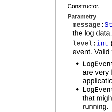
com.adobe.icc.editors.events
Constructor.
com.adobe.icc.editors.handlers
com.adobe.icc.editors.managers
com.adobe.icc.editors.model
Parametry
com.adobe.icc.editors.model.config
com.adobe.icc.editors.model.el
message
:
S
com.adobe.icc.editors.model.el.operands
com.adobe.icc.editors.model.el.operators
the log data.
com.adobe.icc.enum
com.adobe.icc.external.dc
com.adobe.icc.obj
(
level
:
int
com.adobe.icc.services
com.adobe.icc.services.category
event. Valid
com.adobe.icc.services.config
com.adobe.icc.services.download
com.adobe.icc.services.export
LogEven
com.adobe.icc.services.external
com.adobe.icc.services.formbridge
are very 
com.adobe.icc.services.fragmentlayout
com.adobe.icc.services.layout
com.adobe.icc.services.letter
applicatio
com.adobe.icc.services.locator
com.adobe.icc.services.module
LogEven
com.adobe.icc.services.render
com.adobe.icc.services.submit
that might
com.adobe.icc.services.user
com.adobe.icc.token
com.adobe.icc.vo
running.
com.adobe.icc.vo.render
com.adobe.icomm.assetplacement.controller