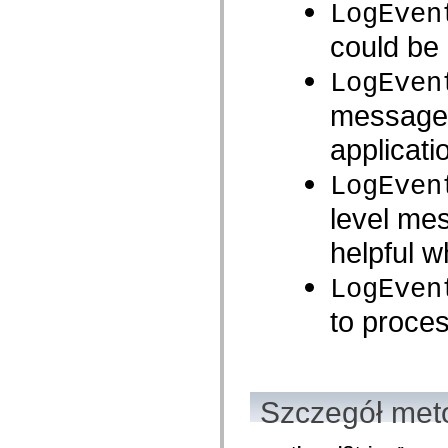
LogEven
com.adobe.icomm.assetplacement.controller.utils
com.adobe.icomm.assetplacement.data
could be 
com.adobe.icomm.assetplacement.model
com.adobe.livecycle.assetmanager.client
com.adobe.livecycle.assetmanager.client.event
LogEven
com.adobe.livecycle.assetmanager.client.handler
com.adobe.livecycle.assetmanager.client.managers
messages 
com.adobe.livecycle.assetmanager.client.model
com.adobe.livecycle.assetmanager.client.model.cms
applicati
com.adobe.livecycle.assetmanager.client.service
com.adobe.livecycle.assetmanager.client.service.search
com.adobe.livecycle.assetmanager.client.service.search.cms
LogEven
com.adobe.livecycle.assetmanager.client.utils
com.adobe.livecycle.content
level me
com.adobe.livecycle.rca.model
com.adobe.livecycle.rca.model.constant
helpful w
com.adobe.livecycle.rca.model.document
com.adobe.livecycle.rca.model.participant
LogEven
com.adobe.livecycle.rca.model.reminder
com.adobe.livecycle.rca.model.stage
com.adobe.livecycle.rca.service
to proce
com.adobe.livecycle.rca.service.core
com.adobe.livecycle.rca.service.core.delegate
com.adobe.livecycle.rca.service.process
com.adobe.livecycle.rca.service.process.delegate
com.adobe.livecycle.rca.token
com.adobe.livecycle.ria.security.api
Szczegół met
com.adobe.livecycle.ria.security.service
com.adobe.mosaic.layouts
com.adobe.mosaic.layouts.dragAndDrop