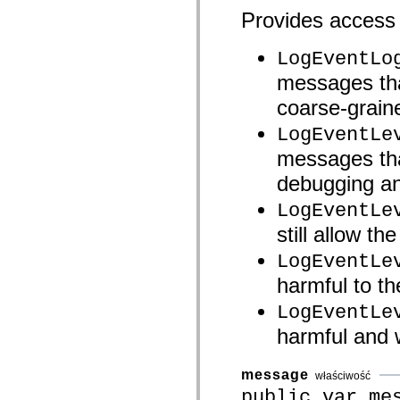
com.adobe.ep.ux.taskaction.domain.events
Provides access t
com.adobe.ep.ux.taskaction.skin
com.adobe.ep.ux.taskdetails.component
com.adobe.ep.ux.taskdetails.domain
LogEventLo
com.adobe.ep.ux.taskdetails.skin
com.adobe.ep.ux.tasklist.component
messages that
com.adobe.ep.ux.tasklist.domain
com.adobe.ep.ux.tasklist.skin
coarse-graine
com.adobe.ep.ux.webdocumentviewer.domain
com.adobe.exm.expression
LogEventLe
com.adobe.exm.expression.error
com.adobe.exm.expression.event
messages tha
com.adobe.exm.expression.impl
debugging an
com.adobe.fiber.runtime.lib
com.adobe.fiber.services
LogEventLe
com.adobe.fiber.services.wrapper
com.adobe.fiber.styles
still allow th
com.adobe.fiber.util
com.adobe.fiber.valueobjects
LogEventLe
com.adobe.gravity.binding
com.adobe.gravity.context
harmful to th
com.adobe.gravity.flex.bundleloader
com.adobe.gravity.flex.progress
LogEventLe
com.adobe.gravity.flex.serviceloader
com.adobe.gravity.framework
harmful and wi
com.adobe.gravity.init
com.adobe.gravity.service.bundleloader
com.adobe.gravity.service.logging
message
właściwość
com.adobe.gravity.service.manifest
public var me
com.adobe.gravity.service.progress