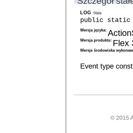
Szczegół stał
com.adobe.solutions.acm.ccr.presentation.contentcapture.preview
com.adobe.solutions.acm.ccr.presentation.datacapture
com.adobe.solutions.acm.ccr.presentation.datacapture.renderers
LOG
Stała
com.adobe.solutions.acm.ccr.presentation.pdf
com.adobe.solutions.exm
public static
com.adobe.solutions.exm.authoring
com.adobe.solutions.exm.authoring.components.controls
Wersja języka:
Action
com.adobe.solutions.exm.authoring.components.toolbars
com.adobe.solutions.exm.authoring.domain
Wersja produktu:
Flex 
com.adobe.solutions.exm.authoring.domain.expression
com.adobe.solutions.exm.authoring.domain.impl
com.adobe.solutions.exm.authoring.domain.method
Wersje środowiska wykona
com.adobe.solutions.exm.authoring.domain.variable
com.adobe.solutions.exm.authoring.enum
com.adobe.solutions.exm.authoring.events
Event type consta
com.adobe.solutions.exm.authoring.model
com.adobe.solutions.exm.authoring.renderer
com.adobe.solutions.exm.authoring.view
com.adobe.solutions.exm.expression
com.adobe.solutions.exm.impl
com.adobe.solutions.exm.impl.method
com.adobe.solutions.exm.method
com.adobe.solutions.exm.mock
com.adobe.solutions.exm.mock.method
com.adobe.solutions.exm.runtime
com.adobe.solutions.exm.runtime.impl
com.adobe.solutions.exm.variable
© 2015 A
com.adobe.solutions.prm.constant
com.adobe.solutions.prm.domain
com.adobe.solutions.prm.domain.factory