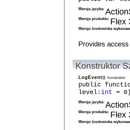
com.adobe.gravity.tracker
com.adobe.gravity.ui
Wersja języka:
Action
com.adobe.gravity.utility
com.adobe.gravity.utility.async
Wersja produktu:
Flex 
com.adobe.gravity.utility.error
com.adobe.gravity.utility.events
com.adobe.gravity.utility.factory
Wersje środowiska wykona
com.adobe.gravity.utility.flex.async
com.adobe.gravity.utility.logging
com.adobe.gravity.utility.message
Provides access
com.adobe.gravity.utility.sequence
com.adobe.gravity.utility.url
com.adobe.guides.control
com.adobe.guides.domain
Konstruktor S
com.adobe.guides.i18n
com.adobe.guides.spark.components.skins
com.adobe.guides.spark.components.skins.mx
com.adobe.guides.spark.headers.components
LogEvent
()
Konstruktor
com.adobe.guides.spark.headers.skins
public functi
com.adobe.guides.spark.layouts.components
com.adobe.guides.spark.layouts.skins
level:
int
= 0
com.adobe.guides.spark.navigators.components
com.adobe.guides.spark.navigators.renderers
Wersja języka:
Action
com.adobe.guides.spark.navigators.skins
com.adobe.guides.spark.util
com.adobe.guides.spark.wrappers.components
Wersja produktu:
Flex 
com.adobe.guides.spark.wrappers.skins
com.adobe.guides.submit
Wersje środowiska wykona
com.adobe.icc.dc.domain
com.adobe.icc.dc.domain.factory