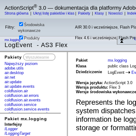
®
ActionScript
3.0 — dokumentacja dla platformy Adob
Strona główna
|
Ukryj listę pakietów i klas
|
Pakiety
|
Klasy
|
Nowości
|
Inde
Środowiska
Filtry:
AIR 30.0 i wcześniejsze, Flash Pla
wykonawcze
Flex 4.6 i wcześniejsze, Flash Pr
Produkty
U
mx.logging
LogEvent - AS3 Flex
Pakiety
x
Pakiet
mx.logging
Najwyższy poziom
Klasa
public class Lo
adobe.utils
Dziedziczenie
LogEvent
Ev
air.desktop
air.net
air.update
Wersja języka:
ActionScript 3.0
air.update.events
Wersja produktu:
Flex 3
coldfusion.air
Wersje środowiska wykonawcz
coldfusion.air.errors
coldfusion.air.events
Represents the log 
coldfusion.service
system dispatches 
coldfusion.service.events
coldfusion.service.mxml
information be log
com.adobe.acm.solutions.authoring.domain.extensions
Pakiet mx.logging
com.adobe.acm.solutions.ccr.domain.extensions
Interfejsy
storage or formatti
com.adobe.consulting.pst.vo
ILogger
com.adobe.dct.component
ILoggingTarget