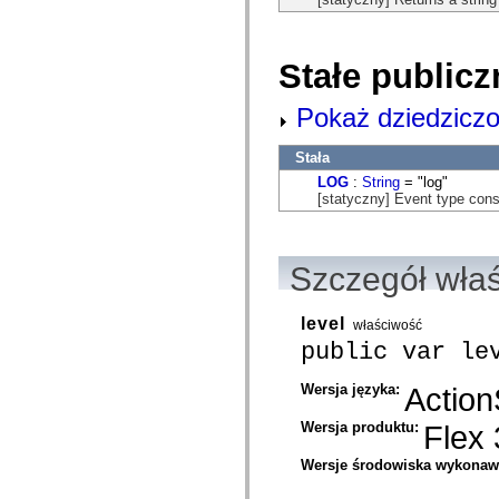
com.adobe.ep.ux.content.model.search
com.adobe.ep.ux.content.model.toolbar
com.adobe.ep.ux.content.search
com.adobe.ep.ux.content.services
Stałe publicz
com.adobe.ep.ux.content.services.load
com.adobe.ep.ux.content.services.permissions
com.adobe.ep.ux.content.services.preview
Pokaż dziedziczo
com.adobe.ep.ux.content.services.providers
com.adobe.ep.ux.content.services.query
com.adobe.ep.ux.content.services.relationships
Stała
com.adobe.ep.ux.content.services.search.lccontent
LOG
:
String
= "log"
com.adobe.ep.ux.content.services.version
[statyczny] Event type const
com.adobe.ep.ux.content.view
com.adobe.ep.ux.content.view.components.activate
com.adobe.ep.ux.content.view.components.grid
com.adobe.ep.ux.content.view.components.grid.hover
Szczegół wła
com.adobe.ep.ux.content.view.components.grid.hover.component
com.adobe.ep.ux.content.view.components.grid.renderers
com.adobe.ep.ux.content.view.components.relationships
com.adobe.ep.ux.content.view.components.review
level
właściwość
com.adobe.ep.ux.content.view.components.search.renderers
public var le
com.adobe.ep.ux.content.view.components.searchpod
com.adobe.ep.ux.content.view.components.toolbar
com.adobe.ep.ux.content.view.components.toolbar.controlRenderers
Wersja języka:
Action
com.adobe.ep.ux.content.view.components.version
com.adobe.ep.ux.documentsubmit.component
Wersja produktu:
Flex 
com.adobe.ep.ux.documentsubmit.domain
com.adobe.ep.ux.documentsubmit.skin
Wersje środowiska wykona
com.adobe.ep.ux.taskaction.component
com.adobe.ep.ux.taskaction.domain