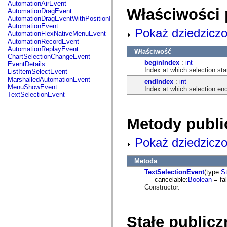
fl.events
AutomationAirEvent
fl.ik
Właściwości 
AutomationDragEvent
fl.lang
AutomationDragEventWithPositionInfo
fl.livepreview
AutomationEvent
Pokaż dziedziczo
fl.managers
AutomationFlexNativeMenuEvent
fl.motion
AutomationRecordEvent
fl.motion.easing
AutomationReplayEvent
Właściwość
fl.rsl
ChartSelectionChangeEvent
fl.text
beginIndex
:
int
EventDetails
fl.transitions
Index at which selection sta
ListItemSelectEvent
fl.transitions.easing
MarshalledAutomationEvent
endIndex
:
int
fl.video
MenuShowEvent
Index at which selection en
flash.accessibility
TextSelectionEvent
flash.concurrent
flash.crypto
flash.data
Metody publi
flash.desktop
flash.display
flash.display3D
Pokaż dziedziczo
flash.display3D.textures
flash.errors
flash.events
Metoda
flash.external
TextSelectionEvent
(type:
St
flash.filesystem
cancelable:
Boolean
= fal
flash.filters
Constructor.
flash.geom
flash.globalization
flash.html
flash.media
Stałe publicz
flash.net