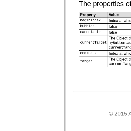
The properties of
mx.olap
mx.olap.aggregators
mx.preloaders
Property
Value
mx.printing
mx.resources
beginIndex
Index at whic
mx.rpc
bubbles
false
mx.rpc.events
cancelable
false
mx.rpc.http
mx.rpc.http.mxml
The Object th
mx.rpc.mxml
currentTarget
myButton.a
mx.rpc.remoting
currentTar
mx.rpc.remoting.mxml
endIndex
Index at whi
mx.rpc.soap
The Object th
mx.rpc.soap.mxml
target
currentTar
mx.rpc.wsdl
mx.rpc.xml
mx.skins
mx.skins.halo
mx.skins.spark
mx.skins.wireframe
mx.skins.wireframe.windowChrome
mx.states
mx.styles
mx.utils
mx.validators
spark.accessibility
© 2015 A
spark.automation.delegates
spark.automation.delegates.components
spark.automation.delegates.components.gridClasses
spark.automation.delegates.components.mediaClasses