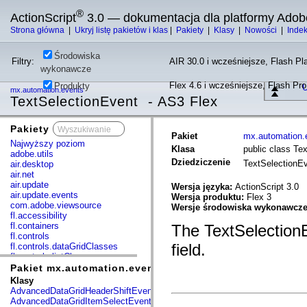
®
ActionScript
3.0 — dokumentacja dla platformy Adob
Strona główna
|
Ukryj listę pakietów i klas
|
Pakiety
|
Klasy
|
Nowości
|
Inde
Środowiska
Filtry:
AIR 30.0 i wcześniejsze, Flash Pla
wykonawcze
Flex 4.6 i wcześniejsze, Flash Pr
Produkty
U
mx.automation.events
TextSelectionEvent - AS3 Flex
Pakiety
x
Pakiet
mx.automation.
Najwyższy poziom
Klasa
public class Te
adobe.utils
Dziedziczenie
TextSelectionE
air.desktop
air.net
air.update
Wersja języka:
ActionScript 3.0
air.update.events
Wersja produktu:
Flex 3
com.adobe.viewsource
Wersje środowiska wykonawcz
fl.accessibility
fl.containers
The TextSelectionEv
fl.controls
field.
fl.controls.dataGridClasses
fl.controls.listClasses
fl.controls.progressBarClasses
Pakiet mx.automation.events
fl.core
Klasy
fl.data
AdvancedDataGridHeaderShiftEvent
fl.display
AdvancedDataGridItemSelectEvent