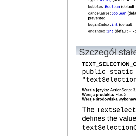
type
:
String
t
mx.controls
(default
mx.controls.advancedDataGridClasses
bubbles
:
Boolean
mx.controls.dataGridClasses
(defa
cancelable
:
Boolean
mx.controls.listClasses
prevented.
mx.controls.menuClasses
(default 
beginIndex
:
int
mx.controls.olapDataGridClasses
mx.controls.scrollClasses
(default =
endIndex
:
int
-
mx.controls.sliderClasses
mx.controls.textClasses
mx.controls.treeClasses
mx.controls.videoClasses
Szczegół stał
mx.core
mx.core.windowClasses
mx.effects
TEXT_SELECTION_
mx.effects.easing
public static
mx.effects.effectClasses
mx.events
"textSelectio
mx.filters
mx.flash
mx.formatters
Wersja języka:
ActionScript 3
mx.geom
Wersja produktu:
Flex 3
mx.graphics
Wersje środowiska wykona
mx.graphics.codec
mx.graphics.shaderClasses
The
TextSelect
mx.logging
mx.logging.errors
defines the valu
mx.logging.targets
mx.managers
textSelection
mx.modules
mx.netmon