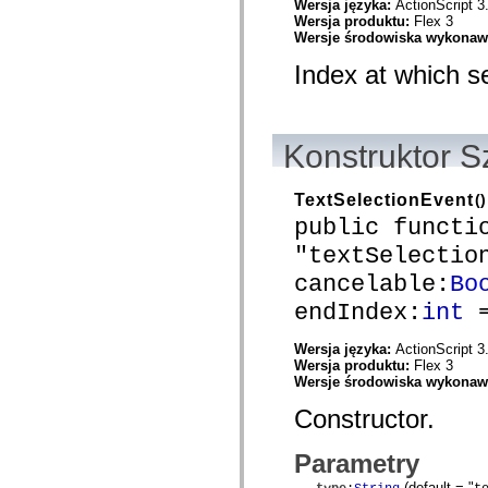
Wersja języka:
ActionScript 3
mx.automation.air
Wersja produktu:
Flex 3
mx.automation.delegates
Wersje środowiska wykona
mx.automation.delegates.advancedDataGrid
mx.automation.delegates.charts
Index at which s
mx.automation.delegates.containers
mx.automation.delegates.controls
mx.automation.delegates.controls.dataGridClasses
mx.automation.delegates.controls.fileSystemClasses
mx.automation.delegates.core
Konstruktor S
mx.automation.delegates.flashflexkit
mx.automation.events
mx.binding
TextSelectionEvent
()
mx.binding.utils
mx.charts
public functi
mx.charts.chartClasses
"textSelectio
mx.charts.effects
mx.charts.effects.effectClasses
cancelable:
Bo
mx.charts.events
mx.charts.renderers
endIndex:
int
=
mx.charts.series
mx.charts.series.items
Wersja języka:
ActionScript 3
mx.charts.series.renderData
Wersja produktu:
Flex 3
mx.charts.styles
Wersje środowiska wykona
mx.collections
mx.collections.errors
Constructor.
mx.containers
mx.containers.accordionClasses
mx.containers.dividedBoxClasses
Parametry
mx.containers.errors
mx.containers.utilityClasses
(default = "