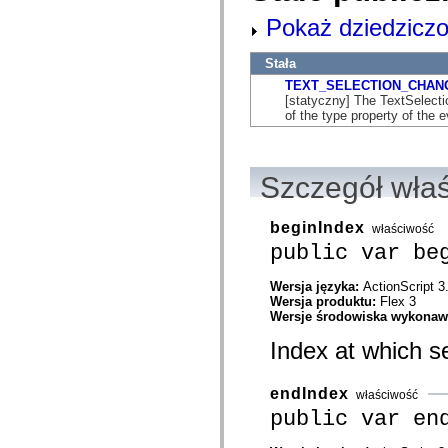
flash.net.dns
flash.net.drm
Pokaż dziedziczo
flash.notifications
flash.permissions
Stała
flash.printing
flash.profiler
TEXT_SELECTION_CHAN
flash.sampler
[statyczny] The TextSele
flash.security
of the type property of the 
flash.sensors
flash.system
flash.text
flash.text.engine
Szczegół wła
flash.text.ime
flash.ui
flash.utils
beginIndex
flash.xml
właściwość
flashx.textLayout
public var be
flashx.textLayout.compose
flashx.textLayout.container
Wersja języka:
ActionScript 3
flashx.textLayout.conversion
Wersja produktu:
Flex 3
flashx.textLayout.edit
Wersje środowiska wykona
flashx.textLayout.elements
flashx.textLayout.events
Index at which se
flashx.textLayout.factory
flashx.textLayout.formats
flashx.textLayout.operations
endIndex
flashx.textLayout.utils
właściwość
flashx.undo
public var en
mx.accessibility
mx.automation