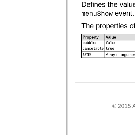
Defines the valu
com.adobe.icc.editors.events
com.adobe.icc.editors.handlers
event.
com.adobe.icc.editors.managers
menuShow
com.adobe.icc.editors.model
com.adobe.icc.editors.model.config
The properties of
com.adobe.icc.editors.model.el
com.adobe.icc.editors.model.el.operands
com.adobe.icc.editors.model.el.operators
Property
Value
com.adobe.icc.enum
bubbles
false
com.adobe.icc.external.dc
com.adobe.icc.obj
cancelable
true
com.adobe.icc.services
args
Array of argumen
com.adobe.icc.services.category
com.adobe.icc.services.config
com.adobe.icc.services.download
com.adobe.icc.services.export
com.adobe.icc.services.external
com.adobe.icc.services.formbridge
com.adobe.icc.services.fragmentlayout
com.adobe.icc.services.layout
com.adobe.icc.services.letter
com.adobe.icc.services.locator
com.adobe.icc.services.module
© 2015 A
com.adobe.icc.services.render
com.adobe.icc.services.submit
com.adobe.icc.services.user
com.adobe.icc.token
com.adobe.icc.vo
com.adobe.icc.vo.render
com.adobe.icomm.assetplacement.controller