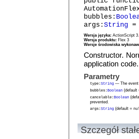
public functi
com.adobe.ep.ux.taskaction.domain.events
com.adobe.ep.ux.taskaction.skin
AutomationFle
com.adobe.ep.ux.taskdetails.component
bubbles:
Boole
com.adobe.ep.ux.taskdetails.domain
com.adobe.ep.ux.taskdetails.skin
args:
String
= 
com.adobe.ep.ux.tasklist.component
com.adobe.ep.ux.tasklist.domain
com.adobe.ep.ux.tasklist.skin
Wersja języka:
ActionScript 3
com.adobe.ep.ux.webdocumentviewer.domain
Wersja produktu:
Flex 3
com.adobe.exm.expression
Wersje środowiska wykona
com.adobe.exm.expression.error
com.adobe.exm.expression.event
Constructor. Norm
com.adobe.exm.expression.impl
application code.
com.adobe.fiber.runtime.lib
com.adobe.fiber.services
com.adobe.fiber.services.wrapper
Parametry
com.adobe.fiber.styles
com.adobe.fiber.util
— The event t
type
:
String
com.adobe.fiber.valueobjects
(default
com.adobe.gravity.binding
bubbles
:
Boolean
com.adobe.gravity.context
(defa
cancelable
:
Boolean
com.adobe.gravity.flex.bundleloader
prevented.
com.adobe.gravity.flex.progress
(default =
com.adobe.gravity.flex.serviceloader
args
:
String
nu
com.adobe.gravity.framework
com.adobe.gravity.init
com.adobe.gravity.service.bundleloader
Szczegół stał
com.adobe.gravity.service.logging
com.adobe.gravity.service.manifest
com.adobe.gravity.service.progress