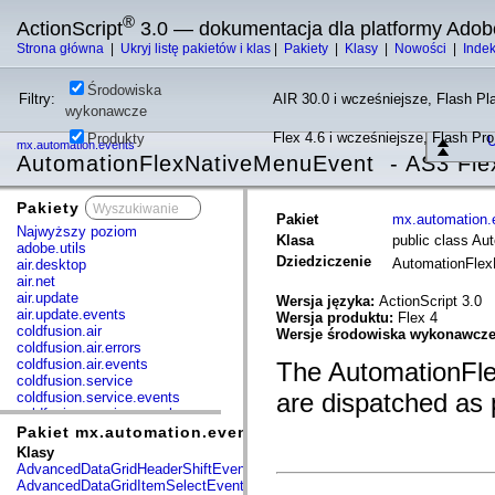
®
ActionScript
3.0 — dokumentacja dla platformy Adob
Strona główna
|
Ukryj listę pakietów i klas
|
Pakiety
|
Klasy
|
Nowości
|
Inde
Środowiska
Filtry:
AIR 30.0 i wcześniejsze, Flash Pla
wykonawcze
Flex 4.6 i wcześniejsze, Flash Pr
Produkty
U
mx.automation.events
AutomationFlexNativeMenuEvent - AS3 Fle
Pakiety
x
Pakiet
mx.automation.
Najwyższy poziom
Klasa
public class A
adobe.utils
Dziedziczenie
AutomationFle
air.desktop
air.net
air.update
Wersja języka:
ActionScript 3.0
air.update.events
Wersja produktu:
Flex 4
coldfusion.air
Wersje środowiska wykonawcz
coldfusion.air.errors
coldfusion.air.events
The AutomationFlex
coldfusion.service
are dispatched as 
coldfusion.service.events
coldfusion.service.mxml
com.adobe.acm.solutions.authoring.domain.extensions
Pakiet mx.automation.events
com.adobe.acm.solutions.ccr.domain.extensions
Klasy
com.adobe.consulting.pst.vo
AdvancedDataGridHeaderShiftEvent
com.adobe.dct.component
AdvancedDataGridItemSelectEvent