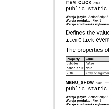
com.adobe.gravity.tracker
ITEM_CLICK
Stała
com.adobe.gravity.ui
public static
com.adobe.gravity.utility
com.adobe.gravity.utility.async
com.adobe.gravity.utility.error
Wersja języka:
ActionScript 3
com.adobe.gravity.utility.events
Wersja produktu:
Flex 3
com.adobe.gravity.utility.factory
Wersje środowiska wykona
com.adobe.gravity.utility.flex.async
Defines the valu
com.adobe.gravity.utility.logging
com.adobe.gravity.utility.message
event
com.adobe.gravity.utility.sequence
itemClick
com.adobe.gravity.utility.url
com.adobe.guides.control
The properties of
com.adobe.guides.domain
com.adobe.guides.i18n
com.adobe.guides.spark.components.skins
Property
Value
com.adobe.guides.spark.components.skins.mx
bubbles
false
com.adobe.guides.spark.headers.components
com.adobe.guides.spark.headers.skins
cancelable
true
com.adobe.guides.spark.layouts.components
args
Array of argumen
com.adobe.guides.spark.layouts.skins
com.adobe.guides.spark.navigators.components
com.adobe.guides.spark.navigators.renderers
MENU_SHOW
Stała
com.adobe.guides.spark.navigators.skins
public static
com.adobe.guides.spark.util
com.adobe.guides.spark.wrappers.components
com.adobe.guides.spark.wrappers.skins
Wersja języka:
ActionScript 3
com.adobe.guides.submit
Wersja produktu:
Flex 3
com.adobe.icc.dc.domain
Wersje środowiska wykona
com.adobe.icc.dc.domain.factory