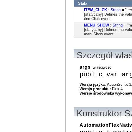
com.adobe.ep.ux.content.model.search
Stała
com.adobe.ep.ux.content.model.toolbar
ITEM_CLICK
:
String
= "ite
com.adobe.ep.ux.content.search
[statyczny] Defines the valu
com.adobe.ep.ux.content.services
itemClick event.
com.adobe.ep.ux.content.services.load
com.adobe.ep.ux.content.services.permissions
MENU_SHOW
:
String
= "m
com.adobe.ep.ux.content.services.preview
[statyczny] Defines the valu
com.adobe.ep.ux.content.services.providers
menuShow event.
com.adobe.ep.ux.content.services.query
com.adobe.ep.ux.content.services.relationships
com.adobe.ep.ux.content.services.search.lccontent
com.adobe.ep.ux.content.services.version
Szczegół wła
com.adobe.ep.ux.content.view
com.adobe.ep.ux.content.view.components.activate
com.adobe.ep.ux.content.view.components.grid
args
com.adobe.ep.ux.content.view.components.grid.hover
właściwość
com.adobe.ep.ux.content.view.components.grid.hover.component
public var ar
com.adobe.ep.ux.content.view.components.grid.renderers
com.adobe.ep.ux.content.view.components.relationships
Wersja języka:
ActionScript 3
com.adobe.ep.ux.content.view.components.review
Wersja produktu:
Flex 4
com.adobe.ep.ux.content.view.components.search.renderers
Wersje środowiska wykona
com.adobe.ep.ux.content.view.components.searchpod
com.adobe.ep.ux.content.view.components.toolbar
com.adobe.ep.ux.content.view.components.toolbar.controlRenderers
com.adobe.ep.ux.content.view.components.version
Konstruktor S
com.adobe.ep.ux.documentsubmit.component
com.adobe.ep.ux.documentsubmit.domain
com.adobe.ep.ux.documentsubmit.skin
AutomationFlexNati
com.adobe.ep.ux.taskaction.component
com.adobe.ep.ux.taskaction.domain