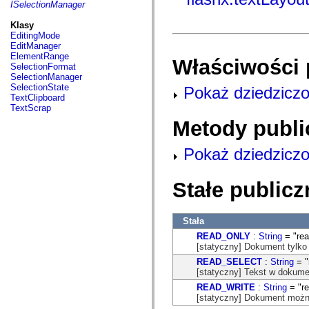
fl.events
ISelectionManager
fl.ik
fl.lang
Klasy
fl.livepreview
EditingMode
fl.managers
EditManager
fl.motion
ElementRange
Właściwości 
fl.motion.easing
SelectionFormat
fl.rsl
SelectionManager
fl.text
SelectionState
Pokaż dziedziczo
fl.transitions
TextClipboard
fl.transitions.easing
TextScrap
fl.video
Metody publi
flash.accessibility
flash.concurrent
flash.crypto
Pokaż dziedziczo
flash.data
flash.desktop
flash.display
Stałe publicz
flash.display3D
flash.display3D.textures
flash.errors
flash.events
Stała
flash.external
READ_ONLY
:
String
= "rea
flash.filesystem
[statyczny] Dokument tylko
flash.filters
flash.geom
READ_SELECT
:
String
= "
flash.globalization
[statyczny] Tekst w dokum
flash.html
READ_WRITE
:
String
= "re
flash.media
[statyczny] Dokument możn
flash.net