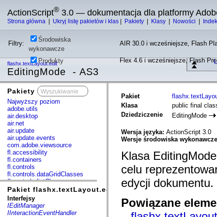
®
ActionScript
3.0 — dokumentacja dla platformy Adob
Strona główna
|
Ukryj listę pakietów i klas
|
Pakiety
|
Klasy
|
Nowości
|
Inde
Środowiska
Filtry:
AIR 30.0 i wcześniejsze, Flash Pla
wykonawcze
Flex 4.6 i wcześniejsze, Flash Pr
Produkty
U
flashx.textLayout.edit
EditingMode - AS3
Pakiety
x
Pakiet
flashx.textLayou
Najwyższy poziom
Klasa
public final cla
adobe.utils
Dziedziczenie
EditingMode
air.desktop
air.net
air.update
Wersja języka:
ActionScript 3.0
air.update.events
Wersje środowiska wykonawcz
com.adobe.viewsource
fl.accessibility
Klasa EditingMode
fl.containers
celu reprezentowa
fl.controls
fl.controls.dataGridClasses
edycji dokumentu.
fl.controls.listClasses
fl.controls.progressBarClasses
Pakiet flashx.textLayout.edit
fl.core
Interfejsy
Powiązane elemen
fl.data
IEditManager
fl.display
IInteractionEventHandler
flashx.textLayou