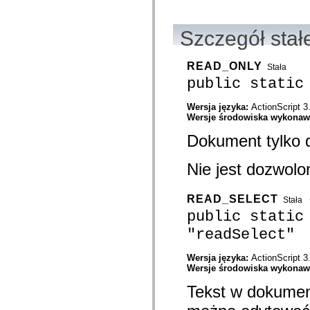
flash.net.dns
flash.net.drm
flash.notifications
Szczegół stał
flash.permissions
flash.printing
flash.profiler
flash.sampler
READ_ONLY
Stała
flash.security
public static
flash.sensors
flash.system
flash.text
Wersja języka:
ActionScript 3
flash.text.engine
Wersje środowiska wykona
flash.text.ime
Dokument tylko 
flash.ui
flash.utils
flash.xml
Nie jest dozwolo
flashx.textLayout
flashx.textLayout.compose
flashx.textLayout.container
READ_SELECT
flashx.textLayout.conversion
Stała
flashx.textLayout.edit
public static
flashx.textLayout.elements
"readSelect"
flashx.textLayout.events
flashx.textLayout.factory
flashx.textLayout.formats
Wersja języka:
ActionScript 3
flashx.textLayout.operations
Wersje środowiska wykona
flashx.textLayout.utils
flashx.undo
Tekst w dokumen
mx.accessibility
mx.automation