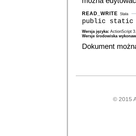
można edytować
mx.automation.air
mx.automation.delegates
mx.automation.delegates.advancedDataGrid
READ_WRITE
Stała
mx.automation.delegates.charts
public static
mx.automation.delegates.containers
mx.automation.delegates.controls
mx.automation.delegates.controls.dataGridClasses
Wersja języka:
ActionScript 3
mx.automation.delegates.controls.fileSystemClasses
Wersje środowiska wykona
mx.automation.delegates.core
mx.automation.delegates.flashflexkit
Dokument można
mx.automation.events
mx.binding
mx.binding.utils
mx.charts
mx.charts.chartClasses
mx.charts.effects
mx.charts.effects.effectClasses
mx.charts.events
mx.charts.renderers
mx.charts.series
mx.charts.series.items
mx.charts.series.renderData
© 2015 A
mx.charts.styles
mx.collections
mx.collections.errors
mx.containers
mx.containers.accordionClasses
mx.containers.dividedBoxClasses
mx.containers.errors
mx.containers.utilityClasses