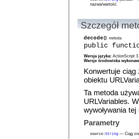
com.adobe.ep.ux.taskaction.domain.events
nazwa/wartość.
com.adobe.ep.ux.taskaction.skin
com.adobe.ep.ux.taskdetails.component
com.adobe.ep.ux.taskdetails.domain
com.adobe.ep.ux.taskdetails.skin
Szczegół met
com.adobe.ep.ux.tasklist.component
com.adobe.ep.ux.tasklist.domain
com.adobe.ep.ux.tasklist.skin
decode
()
metoda
com.adobe.ep.ux.webdocumentviewer.domain
com.adobe.exm.expression
public functi
com.adobe.exm.expression.error
com.adobe.exm.expression.event
Wersja języka:
ActionScript 3
com.adobe.exm.expression.impl
Wersje środowiska wykona
com.adobe.fiber.runtime.lib
com.adobe.fiber.services
Konwertuje ciąg
com.adobe.fiber.services.wrapper
com.adobe.fiber.styles
obiektu URLVaria
com.adobe.fiber.util
com.adobe.fiber.valueobjects
com.adobe.gravity.binding
Ta metoda używa
com.adobe.gravity.context
URLVariables. W
com.adobe.gravity.flex.bundleloader
com.adobe.gravity.flex.progress
wywoływania tej
com.adobe.gravity.flex.serviceloader
com.adobe.gravity.framework
com.adobe.gravity.init
Parametry
com.adobe.gravity.service.bundleloader
com.adobe.gravity.service.logging
com.adobe.gravity.service.manifest
— Ciąg zna
source
:
String
com.adobe.gravity.service.progress