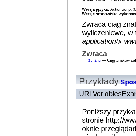
com.adobe.icc.editors.events
com.adobe.icc.editors.handlers
Wersja języka:
ActionScript 3
com.adobe.icc.editors.managers
Wersje środowiska wykona
com.adobe.icc.editors.model
com.adobe.icc.editors.model.config
Zwraca ciąg zna
com.adobe.icc.editors.model.el
com.adobe.icc.editors.model.el.operands
wyliczeniowe, w
com.adobe.icc.editors.model.el.operators
application/x-w
com.adobe.icc.enum
com.adobe.icc.external.dc
com.adobe.icc.obj
Zwraca
com.adobe.icc.services
com.adobe.icc.services.category
— Ciąg znaków zak
String
com.adobe.icc.services.config
com.adobe.icc.services.download
com.adobe.icc.services.export
com.adobe.icc.services.external
Przykłady
com.adobe.icc.services.formbridge
Sposó
com.adobe.icc.services.fragmentlayout
com.adobe.icc.services.layout
URLVariablesExa
com.adobe.icc.services.letter
com.adobe.icc.services.locator
com.adobe.icc.services.module
com.adobe.icc.services.render
Poniższy przykła
com.adobe.icc.services.submit
com.adobe.icc.services.user
stronie http://w
com.adobe.icc.token
com.adobe.icc.vo
oknie przeglądark
com.adobe.icc.vo.render
com.adobe.icomm.assetplacement.controller