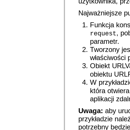
użytkownika, pr
com.adobe.icomm.assetplacement.controller.utils
com.adobe.icomm.assetplacement.data
Najważniejsze pu
com.adobe.icomm.assetplacement.model
com.adobe.livecycle.assetmanager.client
com.adobe.livecycle.assetmanager.client.event
Funkcja kons
com.adobe.livecycle.assetmanager.client.handler
com.adobe.livecycle.assetmanager.client.managers
, po
request
com.adobe.livecycle.assetmanager.client.model
com.adobe.livecycle.assetmanager.client.model.cms
parametr.
com.adobe.livecycle.assetmanager.client.service
com.adobe.livecycle.assetmanager.client.service.search
Tworzony jes
com.adobe.livecycle.assetmanager.client.service.search.cms
com.adobe.livecycle.assetmanager.client.utils
właściwości 
com.adobe.livecycle.content
Obiekt URLVa
com.adobe.livecycle.rca.model
com.adobe.livecycle.rca.model.constant
obiektu URL
com.adobe.livecycle.rca.model.document
com.adobe.livecycle.rca.model.participant
W przykładzi
com.adobe.livecycle.rca.model.reminder
com.adobe.livecycle.rca.model.stage
która otwier
com.adobe.livecycle.rca.service
com.adobe.livecycle.rca.service.core
aplikacji zdal
com.adobe.livecycle.rca.service.core.delegate
com.adobe.livecycle.rca.service.process
com.adobe.livecycle.rca.service.process.delegate
Uwaga:
aby uruc
com.adobe.livecycle.rca.token
com.adobe.livecycle.ria.security.api
przykładzie nal
com.adobe.livecycle.ria.security.service
potrzebny będzie
com.adobe.mosaic.layouts
com.adobe.mosaic.layouts.dragAndDrop