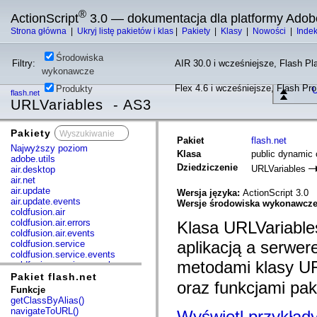
®
ActionScript
3.0 — dokumentacja dla platformy Adob
Strona główna
|
Ukryj listę pakietów i klas
|
Pakiety
|
Klasy
|
Nowości
|
Inde
Środowiska
Filtry:
AIR 30.0 i wcześniejsze, Flash Pla
wykonawcze
Flex 4.6 i wcześniejsze, Flash Pr
Produkty
U
flash.net
URLVariables - AS3
Pakiety
x
Pakiet
flash.net
Najwyższy poziom
Klasa
public dynamic 
adobe.utils
Dziedziczenie
URLVariables
air.desktop
air.net
air.update
Wersja języka:
ActionScript 3.0
air.update.events
Wersje środowiska wykonawcz
coldfusion.air
coldfusion.air.errors
Klasa URLVariable
coldfusion.air.events
aplikacją a serwe
coldfusion.service
coldfusion.service.events
metodami klasy U
coldfusion.service.mxml
com.adobe.acm.solutions.authoring.domain.extensions
Pakiet flash.net
oraz funkcjami paki
com.adobe.acm.solutions.ccr.domain.extensions
Funkcje
com.adobe.consulting.pst.vo
getClassByAlias()
com.adobe.dct.component
navigateToURL()
Wyświetl przykład