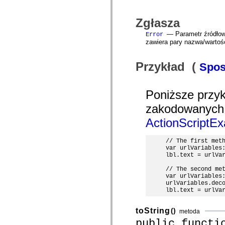
com.adobe.gravity.tracker
com.adobe.gravity.ui
com.adobe.gravity.utility
Zgłasza
com.adobe.gravity.utility.async
— Parametr źródłow
com.adobe.gravity.utility.error
Error
com.adobe.gravity.utility.events
zawiera pary nazwa/wartoś
com.adobe.gravity.utility.factory
com.adobe.gravity.utility.flex.async
Przykład (
com.adobe.gravity.utility.logging
Spos
com.adobe.gravity.utility.message
com.adobe.gravity.utility.sequence
com.adobe.gravity.utility.url
Poniższe przyk
com.adobe.guides.control
com.adobe.guides.domain
zakodowanych 
com.adobe.guides.i18n
com.adobe.guides.spark.components.skins
ActionScriptE
com.adobe.guides.spark.components.skins.mx
com.adobe.guides.spark.headers.components
com.adobe.guides.spark.headers.skins
// The first meth
com.adobe.guides.spark.layouts.components
var urlVariables:
com.adobe.guides.spark.layouts.skins
lbl.text = urlVar
com.adobe.guides.spark.navigators.components
// The second met
com.adobe.guides.spark.navigators.renderers
var urlVariables:
com.adobe.guides.spark.navigators.skins
urlVariables.deco
com.adobe.guides.spark.util
com.adobe.guides.spark.wrappers.components
com.adobe.guides.spark.wrappers.skins
com.adobe.guides.submit
toString
()
metoda
com.adobe.icc.dc.domain
public functi
com.adobe.icc.dc.domain.factory