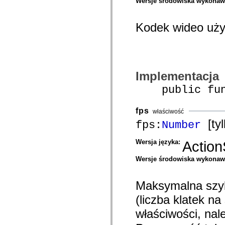
Wersje środowiska wykona
com.adobe.icc.editors.events
com.adobe.icc.editors.handlers
com.adobe.icc.editors.managers
Kodek wideo uży
com.adobe.icc.editors.model
com.adobe.icc.editors.model.config
com.adobe.icc.editors.model.el
com.adobe.icc.editors.model.el.operands
com.adobe.icc.editors.model.el.operators
com.adobe.icc.enum
com.adobe.icc.external.dc
Implementacja
com.adobe.icc.obj
public func
com.adobe.icc.services
com.adobe.icc.services.category
com.adobe.icc.services.config
fps
com.adobe.icc.services.download
właściwość
com.adobe.icc.services.export
[tyl
fps:
Number
com.adobe.icc.services.external
com.adobe.icc.services.formbridge
com.adobe.icc.services.fragmentlayout
Wersja języka:
Action
com.adobe.icc.services.layout
com.adobe.icc.services.letter
Wersje środowiska wykona
com.adobe.icc.services.locator
com.adobe.icc.services.module
com.adobe.icc.services.render
Maksymalna szyb
com.adobe.icc.services.submit
com.adobe.icc.services.user
(liczba klatek n
com.adobe.icc.token
com.adobe.icc.vo
właściwości, nal
com.adobe.icc.vo.render
com.adobe.icomm.assetplacement.controller