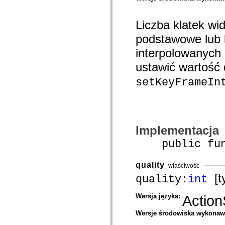
com.adobe.solutions.acm.ccr.presentation.contentcapture.preview
com.adobe.solutions.acm.ccr.presentation.datacapture
com.adobe.solutions.acm.ccr.presentation.datacapture.renderers
Liczba klatek wi
com.adobe.solutions.acm.ccr.presentation.pdf
com.adobe.solutions.exm
podstawowe lub k
com.adobe.solutions.exm.authoring
com.adobe.solutions.exm.authoring.components.controls
interpolowanych
com.adobe.solutions.exm.authoring.components.toolbars
com.adobe.solutions.exm.authoring.domain
ustawić wartość 
com.adobe.solutions.exm.authoring.domain.expression
com.adobe.solutions.exm.authoring.domain.impl
setKeyFrameIn
com.adobe.solutions.exm.authoring.domain.method
com.adobe.solutions.exm.authoring.domain.variable
com.adobe.solutions.exm.authoring.enum
com.adobe.solutions.exm.authoring.events
com.adobe.solutions.exm.authoring.model
com.adobe.solutions.exm.authoring.renderer
Implementacja
com.adobe.solutions.exm.authoring.view
com.adobe.solutions.exm.expression
public funct
com.adobe.solutions.exm.impl
com.adobe.solutions.exm.impl.method
com.adobe.solutions.exm.method
quality
właściwość
com.adobe.solutions.exm.mock
com.adobe.solutions.exm.mock.method
[ty
quality:
int
com.adobe.solutions.exm.runtime
com.adobe.solutions.exm.runtime.impl
Wersja języka:
Action
com.adobe.solutions.exm.variable
com.adobe.solutions.prm.constant
com.adobe.solutions.prm.domain
Wersje środowiska wykona
com.adobe.solutions.prm.domain.factory