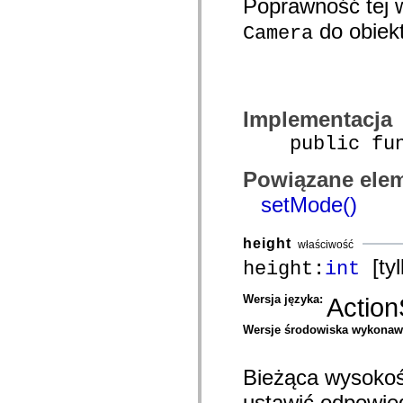
Poprawność tej w
com.adobe.icomm.assetplacement.controller.utils
com.adobe.icomm.assetplacement.data
do obiek
Camera
com.adobe.icomm.assetplacement.model
com.adobe.livecycle.assetmanager.client
com.adobe.livecycle.assetmanager.client.event
com.adobe.livecycle.assetmanager.client.handler
com.adobe.livecycle.assetmanager.client.managers
com.adobe.livecycle.assetmanager.client.model
Implementacja
com.adobe.livecycle.assetmanager.client.model.cms
com.adobe.livecycle.assetmanager.client.service
public func
com.adobe.livecycle.assetmanager.client.service.search
com.adobe.livecycle.assetmanager.client.service.search.cms
com.adobe.livecycle.assetmanager.client.utils
Powiązane elem
com.adobe.livecycle.content
setMode()
com.adobe.livecycle.rca.model
com.adobe.livecycle.rca.model.constant
com.adobe.livecycle.rca.model.document
com.adobe.livecycle.rca.model.participant
height
właściwość
com.adobe.livecycle.rca.model.reminder
[tyl
height:
int
com.adobe.livecycle.rca.model.stage
com.adobe.livecycle.rca.service
com.adobe.livecycle.rca.service.core
Wersja języka:
Action
com.adobe.livecycle.rca.service.core.delegate
com.adobe.livecycle.rca.service.process
Wersje środowiska wykona
com.adobe.livecycle.rca.service.process.delegate
com.adobe.livecycle.rca.token
com.adobe.livecycle.ria.security.api
Bieżąca wysokoś
com.adobe.livecycle.ria.security.service
com.adobe.mosaic.layouts
ustawić odpowied
com.adobe.mosaic.layouts.dragAndDrop