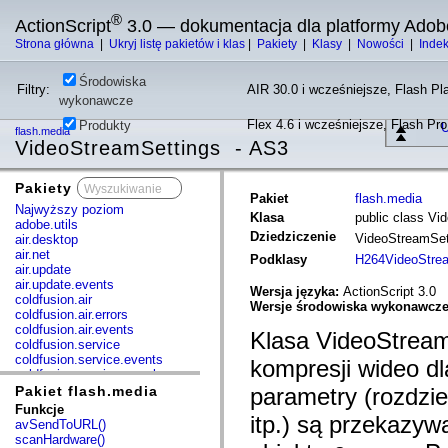
®
ActionScript
3.0 — dokumentacja dla platformy Adob
Strona główna
|
Ukryj listę pakietów i klas
|
Pakiety
|
Klasy
|
Nowości
|
Inde
Środowiska
Filtry:
AIR 30.0 i wcześniejsze, Flash Pla
wykonawcze
Flex 4.6 i wcześniejsze, Flash Pr
Produkty
U
flash.media
VideoStreamSettings - AS3
Pakiety
x
Pakiet
flash.media
Najwyższy poziom
Klasa
public class Vi
adobe.utils
Dziedziczenie
VideoStreamSe
air.desktop
air.net
Podklasy
H264VideoStre
air.update
air.update.events
Wersja języka:
ActionScript 3.0
coldfusion.air
Wersje środowiska wykonawcz
coldfusion.air.errors
coldfusion.air.events
Klasa VideoStream
coldfusion.service
coldfusion.service.events
kompresji wideo d
coldfusion.service.mxml
com.adobe.acm.solutions.authoring.domain.extensions
Pakiet flash.media
parametry (rozdzi
com.adobe.acm.solutions.ccr.domain.extensions
Funkcje
itp.) są przekazy
com.adobe.consulting.pst.vo
avSendToURL()
com.adobe.dct.component
scanHardware()