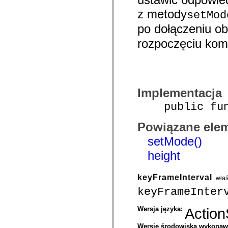
com.adobe.mosaic.layouts.interfaces
z metody
setMod
com.adobe.mosaic.mxml
com.adobe.mosaic.om.constants
po dołączeniu o
com.adobe.mosaic.om.events
com.adobe.mosaic.om.impl
rozpoczęciu komp
com.adobe.mosaic.om.interfaces
com.adobe.mosaic.skinning
com.adobe.mosaic.sparklib.editors
com.adobe.mosaic.sparklib.optionMenu
com.adobe.mosaic.sparklib.scrollableMenu
com.adobe.mosaic.sparklib.scrollableMenu.skins
Implementacja
com.adobe.mosaic.sparklib.tabLayout
com.adobe.mosaic.sparklib.tabLayout.events
public funct
com.adobe.mosaic.sparklib.tabLayout.layouts
com.adobe.mosaic.sparklib.tabLayout.skins
com.adobe.mosaic.sparklib.text
Powiązane elem
com.adobe.mosaic.sparklib.util
com.adobe.solutions.acm.authoring.presentation
setMode()
com.adobe.solutions.acm.authoring.presentation.actionbar
com.adobe.solutions.acm.authoring.presentation.common
height
com.adobe.solutions.acm.authoring.presentation.events
com.adobe.solutions.acm.authoring.presentation.fragment
com.adobe.solutions.acm.authoring.presentation.letter
keyFrameInterval
wła
com.adobe.solutions.acm.authoring.presentation.letter.data
keyFrameInter
com.adobe.solutions.acm.authoring.presentation.preview
com.adobe.solutions.acm.authoring.presentation.rte
com.adobe.solutions.acm.ccr.presentation
Wersja języka:
Action
com.adobe.solutions.acm.ccr.presentation.contentcapture
com.adobe.solutions.acm.ccr.presentation.contentcapture.events
Wersje środowiska wykona