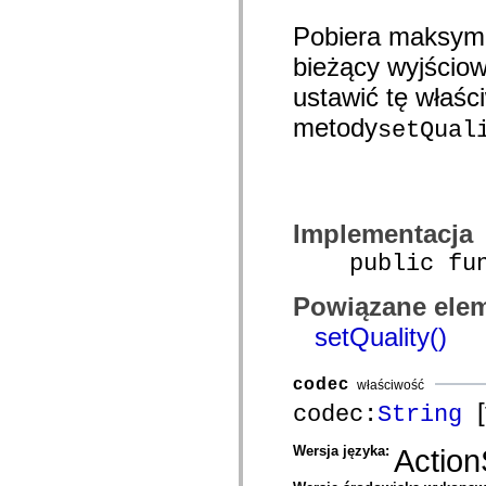
com.adobe.gravity.tracker
com.adobe.gravity.ui
Pobiera maksyma
com.adobe.gravity.utility
com.adobe.gravity.utility.async
bieżący wyjściow
com.adobe.gravity.utility.error
com.adobe.gravity.utility.events
ustawić tę właśc
com.adobe.gravity.utility.factory
metody
com.adobe.gravity.utility.flex.async
setQual
com.adobe.gravity.utility.logging
com.adobe.gravity.utility.message
com.adobe.gravity.utility.sequence
com.adobe.gravity.utility.url
com.adobe.guides.control
com.adobe.guides.domain
Implementacja
com.adobe.guides.i18n
com.adobe.guides.spark.components.skins
public funct
com.adobe.guides.spark.components.skins.mx
com.adobe.guides.spark.headers.components
Powiązane elem
com.adobe.guides.spark.headers.skins
com.adobe.guides.spark.layouts.components
setQuality()
com.adobe.guides.spark.layouts.skins
com.adobe.guides.spark.navigators.components
com.adobe.guides.spark.navigators.renderers
codec
com.adobe.guides.spark.navigators.skins
właściwość
com.adobe.guides.spark.util
[
codec:
String
com.adobe.guides.spark.wrappers.components
com.adobe.guides.spark.wrappers.skins
com.adobe.guides.submit
Wersja języka:
Action
com.adobe.icc.dc.domain
com.adobe.icc.dc.domain.factory