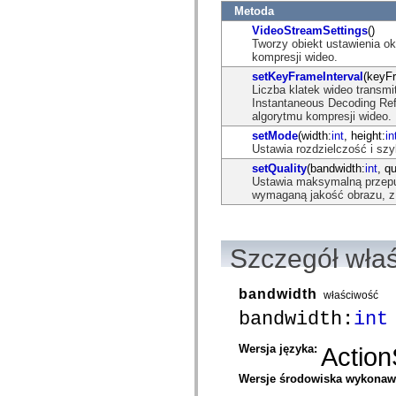
com.adobe.ep.ux.taskaction.domain.events
Metoda
com.adobe.ep.ux.taskaction.skin
VideoStreamSettings
()
com.adobe.ep.ux.taskdetails.component
Tworzy obiekt ustawienia o
com.adobe.ep.ux.taskdetails.domain
kompresji wideo.
com.adobe.ep.ux.taskdetails.skin
com.adobe.ep.ux.tasklist.component
setKeyFrameInterval
(keyFr
com.adobe.ep.ux.tasklist.domain
Liczba klatek wideo transmi
com.adobe.ep.ux.tasklist.skin
Instantaneous Decoding Ref
com.adobe.ep.ux.webdocumentviewer.domain
algorytmu kompresji wideo.
com.adobe.exm.expression
setMode
(width:
int
, height:
in
com.adobe.exm.expression.error
Ustawia rozdzielczość i s
com.adobe.exm.expression.event
com.adobe.exm.expression.impl
setQuality
(bandwidth:
int
, qu
com.adobe.fiber.runtime.lib
Ustawia maksymalną przepu
com.adobe.fiber.services
wymaganą jakość obrazu, z 
com.adobe.fiber.services.wrapper
com.adobe.fiber.styles
com.adobe.fiber.util
com.adobe.fiber.valueobjects
Szczegół wła
com.adobe.gravity.binding
com.adobe.gravity.context
com.adobe.gravity.flex.bundleloader
bandwidth
właściwość
com.adobe.gravity.flex.progress
com.adobe.gravity.flex.serviceloader
bandwidth:
int
com.adobe.gravity.framework
com.adobe.gravity.init
Wersja języka:
Action
com.adobe.gravity.service.bundleloader
com.adobe.gravity.service.logging
com.adobe.gravity.service.manifest
Wersje środowiska wykona
com.adobe.gravity.service.progress