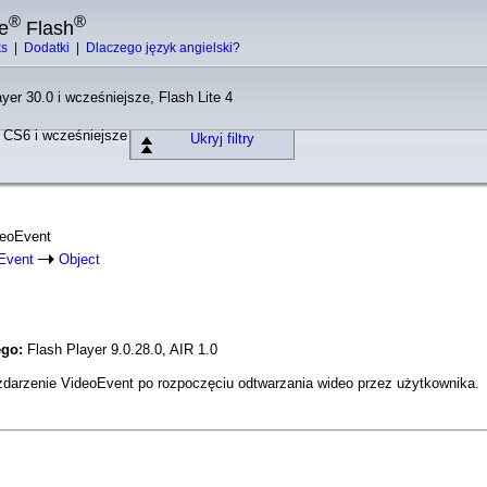
®
®
e
Flash
ks
|
Dodatki
|
Dlaczego język angielski?
yer 30.0 i wcześniejsze, Flash Lite 4
o CS6 i wcześniejsze
Ukryj filtry
deoEvent
Event
Object
ego:
Flash Player 9.0.28.0, AIR 1.0
zdarzenie VideoEvent po rozpoczęciu odtwarzania wideo przez użytkownika.