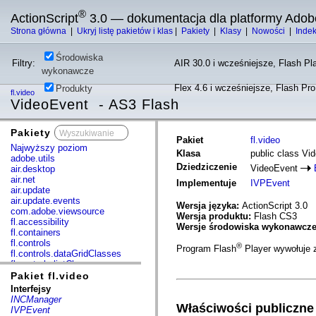
®
ActionScript
3.0 — dokumentacja dla platformy Adob
Strona główna
|
Ukryj listę pakietów i klas
|
Pakiety
|
Klasy
|
Nowości
|
Inde
Środowiska
Filtry:
AIR 30.0 i wcześniejsze, Flash Pla
wykonawcze
Flex 4.6 i wcześniejsze, Flash Pr
Produkty
fl.video
VideoEvent - AS3 Flash
Pakiety
x
Pakiet
fl.video
Najwyższy poziom
Klasa
public class Vi
adobe.utils
Dziedziczenie
VideoEvent
air.desktop
air.net
Implementuje
IVPEvent
air.update
air.update.events
Wersja języka:
ActionScript 3.0
com.adobe.viewsource
Wersja produktu:
Flash CS3
fl.accessibility
Wersje środowiska wykonawcz
fl.containers
fl.controls
®
Program Flash
Player wywołuje 
fl.controls.dataGridClasses
fl.controls.listClasses
fl.controls.progressBarClasses
Pakiet fl.video
fl.core
Interfejsy
fl.data
INCManager
Właściwości publiczne
fl.display
IVPEvent