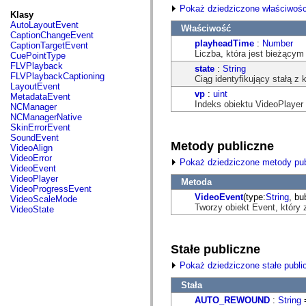
fl.events
Pokaż dziedziczone właściwośc
fl.ik
Klasy
fl.lang
AutoLayoutEvent
Właściwość
fl.livepreview
CaptionChangeEvent
fl.managers
playheadTime
:
Number
CaptionTargetEvent
fl.motion
Liczba, która jest bieżący
CuePointType
fl.motion.easing
FLVPlayback
state
:
String
fl.rsl
FLVPlaybackCaptioning
Ciąg identyfikujący stałą z 
fl.text
LayoutEvent
fl.transitions
vp
:
uint
MetadataEvent
fl.transitions.easing
Indeks obiektu VideoPlayer
NCManager
fl.video
NCManagerNative
flash.accessibility
SkinErrorEvent
flash.concurrent
SoundEvent
Metody publiczne
flash.crypto
VideoAlign
flash.data
VideoError
Pokaż dziedziczone metody pub
flash.desktop
VideoEvent
flash.display
VideoPlayer
Metoda
flash.display3D
VideoProgressEvent
flash.display3D.textures
VideoEvent
(type:
String
, bu
VideoScaleMode
flash.errors
Tworzy obiekt Event, który 
VideoState
flash.events
flash.external
flash.filesystem
flash.filters
Stałe publiczne
flash.geom
Pokaż dziedziczone stałe publi
flash.globalization
flash.html
Stała
flash.media
flash.net
AUTO_REWOUND
:
String
=