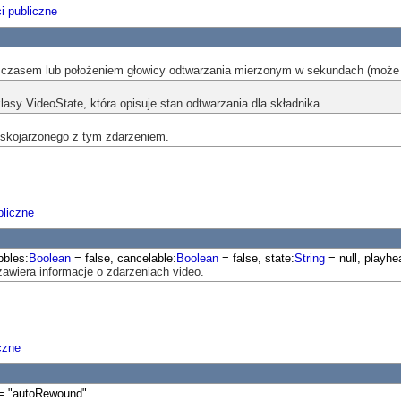
i publiczne
m czasem lub położeniem głowicy odtwarzania mierzonym w sekundach (może
klasy VideoState, która opisuje stan odtwarzania dla składnika.
 skojarzonego z tym zdarzeniem.
liczne
bbles:
Boolean
= false, cancelable:
Boolean
= false, state:
String
= null, playh
zawiera informacje o zdarzeniach video.
czne
 "autoRewound"