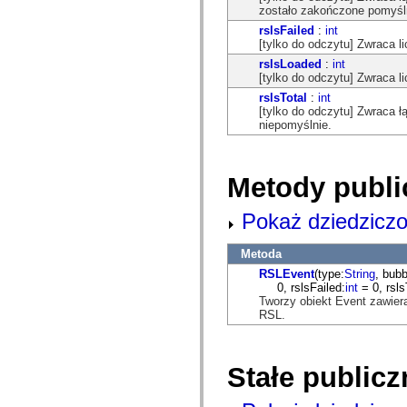
flash.net.dns
zostało zakończone pomyśln
flash.net.drm
rslsFailed
:
int
flash.notifications
[tylko do odczytu] Zwraca li
flash.permissions
flash.printing
rslsLoaded
:
int
flash.profiler
[tylko do odczytu] Zwraca li
flash.sampler
rslsTotal
:
int
flash.security
[tylko do odczytu] Zwraca łą
flash.sensors
niepomyślnie.
flash.system
flash.text
flash.text.engine
flash.text.ime
Metody publi
flash.ui
flash.utils
flash.xml
Pokaż dziedziczo
flashx.textLayout
flashx.textLayout.compose
flashx.textLayout.container
Metoda
flashx.textLayout.conversion
RSLEvent
(type:
String
, bubb
flashx.textLayout.edit
0, rslsFailed:
int
= 0, rsls
flashx.textLayout.elements
Tworzy obiekt Event zawier
flashx.textLayout.events
RSL.
flashx.textLayout.factory
flashx.textLayout.formats
flashx.textLayout.operations
flashx.textLayout.utils
Stałe publicz
flashx.undo
mx.accessibility
mx.automation