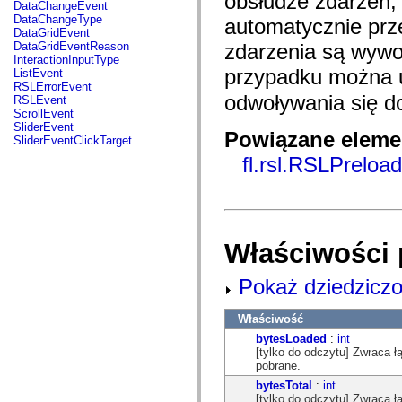
obsłudze zdarzeń,
fl.events
DataChangeEvent
fl.ik
DataChangeType
automatycznie prze
fl.lang
DataGridEvent
fl.livepreview
DataGridEventReason
zdarzenia są wywo
fl.managers
InteractionInputType
fl.motion
przypadku można
ListEvent
fl.motion.easing
RSLErrorEvent
fl.rsl
odwoływania się d
RSLEvent
fl.text
ScrollEvent
fl.transitions
SliderEvent
Powiązane elemen
fl.transitions.easing
SliderEventClickTarget
fl.video
fl.rsl.RSLPreloa
flash.accessibility
flash.concurrent
flash.crypto
flash.data
flash.desktop
flash.display
flash.display3D
Właściwości 
flash.display3D.textures
flash.errors
Pokaż dziedziczo
flash.events
flash.external
flash.filesystem
Właściwość
flash.filters
flash.geom
bytesLoaded
:
int
flash.globalization
[tylko do odczytu] Zwraca ł
flash.html
pobrane.
flash.media
bytesTotal
:
int
flash.net
[tylko do odczytu] Zwraca ł