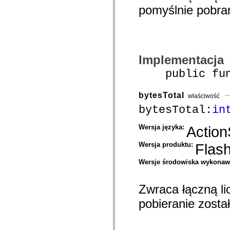
mx.controls
pomyślnie pobra
mx.controls.advancedDataGridClasses
mx.controls.dataGridClasses
mx.controls.listClasses
mx.controls.menuClasses
mx.controls.olapDataGridClasses
mx.controls.scrollClasses
Implementacja
mx.controls.sliderClasses
mx.controls.textClasses
public funct
mx.controls.treeClasses
mx.controls.videoClasses
mx.core
bytesTotal
właściwość
mx.core.windowClasses
mx.effects
bytesTotal:
in
mx.effects.easing
mx.effects.effectClasses
Wersja języka:
Action
mx.events
mx.filters
mx.flash
Wersja produktu:
Flas
mx.formatters
mx.geom
Wersje środowiska wykona
mx.graphics
mx.graphics.codec
mx.graphics.shaderClasses
Zwraca łączną li
mx.logging
mx.logging.errors
pobieranie zosta
mx.logging.targets
mx.managers
mx.modules
mx.netmon