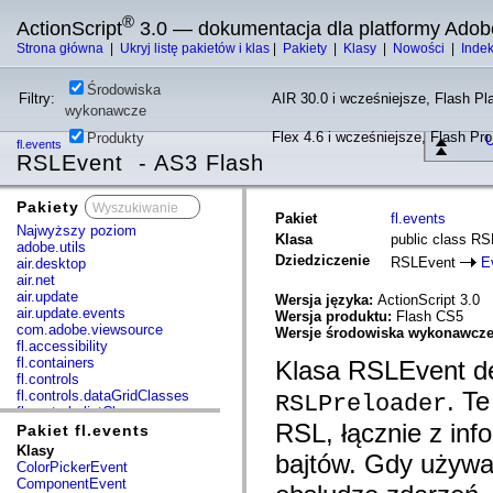
®
ActionScript
3.0 — dokumentacja dla platformy Adob
Strona główna
|
Ukryj listę pakietów i klas
|
Pakiety
|
Klasy
|
Nowości
|
Inde
Środowiska
Filtry:
AIR 30.0 i wcześniejsze, Flash Pla
wykonawcze
Flex 4.6 i wcześniejsze, Flash Pr
Produkty
U
fl.events
RSLEvent - AS3 Flash
Pakiety
x
Pakiet
fl.events
Najwyższy poziom
Klasa
public class R
adobe.utils
Dziedziczenie
RSLEvent
E
air.desktop
air.net
air.update
Wersja języka:
ActionScript 3.0
air.update.events
Wersja produktu:
Flash CS5
com.adobe.viewsource
Wersje środowiska wykonawcz
fl.accessibility
fl.containers
Klasa RSLEvent de
fl.controls
. T
fl.controls.dataGridClasses
RSLPreloader
fl.controls.listClasses
RSL, łącznie z info
fl.controls.progressBarClasses
Pakiet fl.events
fl.core
Klasy
bajtów. Gdy używa
fl.data
ColorPickerEvent
fl.display
ComponentEvent