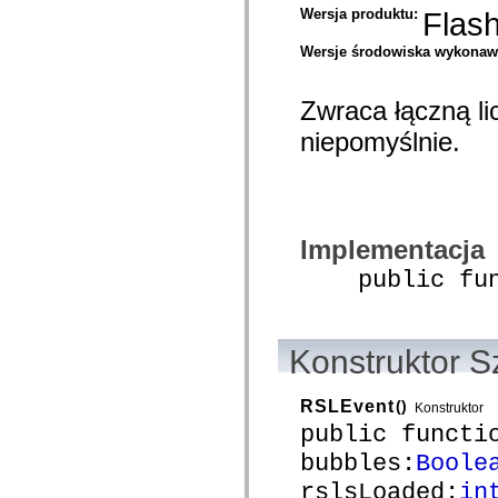
Wersja produktu:
Flas
spark.skins.mobile
spark.skins.mobile.supportClasses
spark.skins.spark
Wersje środowiska wykona
spark.skins.spark.mediaClasses.fullScreen
spark.skins.spark.mediaClasses.normal
spark.skins.spark.windowChrome
Zwraca łączną li
spark.skins.wireframe
spark.skins.wireframe.mediaClasses
niepomyślnie.
spark.skins.wireframe.mediaClasses.fullScreen
spark.transitions
spark.utils
spark.validators
spark.validators.supportClasses
Elementy językowe
Implementacja
Stałe globalne
Funkcje globalne
public funct
Operatory
Instrukcje, słowa kluczowe i dyrektywy
Typy specjalne
Dodatki
Konstruktor S
Nowości
Błędy kompilatora
Ostrzeżenia kompilatora
RSLEvent
()
Konstruktor
Błędy czasu wykonywania
public functi
Migracja kodu ActionScript 3
Obsługiwane zestawy znaków
bubbles:
Boole
Tylko MXML
Elementy XML dotyczące ruchu
rslsLoaded:
in
Znaczniki tekstu z synchronizacją czasową