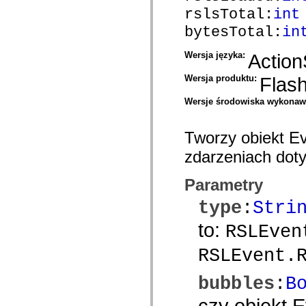
Przestarzały indeks
rslsTotal:
int
Stałe implementacji dostępności
bytesTotal:
in
Instrukcje dotyczące przykładów
Informacje prawne
Wersja języka:
Action
Wersja produktu:
Flas
Wersje środowiska wykona
Tworzy obiekt Ev
zdarzeniach dot
Parametry
type
:
Stri
to:
RSLEven
RSLEvent.
bubbles
:
B
czy obiekt E