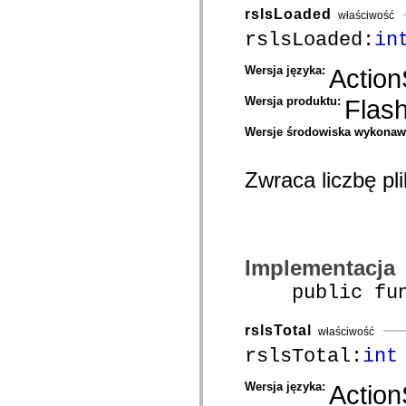
spark.automation.delegates.components.supportClasses
rslsLoaded
właściwość
spark.automation.delegates.skins.spark
rslsLoaded:
in
spark.automation.events
spark.collections
spark.components
Wersja języka:
Action
spark.components.calendarClasses
spark.components.gridClasses
Wersja produktu:
Flas
spark.components.mediaClasses
spark.components.supportClasses
Wersje środowiska wykona
spark.components.windowClasses
spark.core
spark.effects
spark.effects.animation
Zwraca liczbę pl
spark.effects.easing
spark.effects.interpolation
spark.effects.supportClasses
spark.events
spark.filters
spark.formatters
Implementacja
spark.formatters.supportClasses
spark.globalization
public funct
spark.globalization.supportClasses
spark.layouts
spark.layouts.supportClasses
rslsTotal
właściwość
spark.managers
spark.modules
rslsTotal:
int
spark.preloaders
spark.primitives
Wersja języka:
Action
spark.primitives.supportClasses
spark.skins