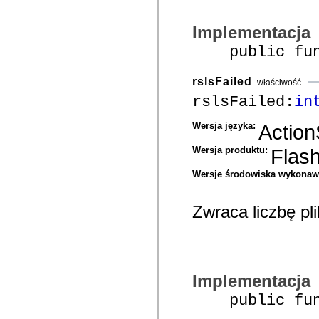
mx.olap
mx.olap.aggregators
Implementacja
mx.preloaders
mx.printing
public funct
mx.resources
mx.rpc
mx.rpc.events
rslsFailed
mx.rpc.http
właściwość
mx.rpc.http.mxml
rslsFailed:
in
mx.rpc.mxml
mx.rpc.remoting
mx.rpc.remoting.mxml
Wersja języka:
Action
mx.rpc.soap
mx.rpc.soap.mxml
Wersja produktu:
Flas
mx.rpc.wsdl
mx.rpc.xml
Wersje środowiska wykona
mx.skins
mx.skins.halo
mx.skins.spark
Zwraca liczbę pli
mx.skins.wireframe
mx.skins.wireframe.windowChrome
mx.states
mx.styles
mx.utils
mx.validators
spark.accessibility
Implementacja
spark.automation.delegates
spark.automation.delegates.components
public funct
spark.automation.delegates.components.gridClasses
spark.automation.delegates.components.mediaClasses