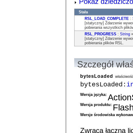
Pokaż dziedziczo
mx.automation.air
mx.automation.delegates
mx.automation.delegates.advancedDataGrid
Stała
mx.automation.delegates.charts
RSL_LOAD_COMPLETE
:
mx.automation.delegates.containers
[statyczny] Zdarzenie wyw
mx.automation.delegates.controls
pobierania wszystkich plik
mx.automation.delegates.controls.dataGridClasses
mx.automation.delegates.controls.fileSystemClasses
RSL_PROGRESS
:
String
=
mx.automation.delegates.core
[statyczny] Zdarzenie wywo
mx.automation.delegates.flashflexkit
pobierania plików RSL.
mx.automation.events
mx.binding
mx.binding.utils
mx.charts
Szczegół wła
mx.charts.chartClasses
mx.charts.effects
mx.charts.effects.effectClasses
bytesLoaded
właściwoś
mx.charts.events
mx.charts.renderers
bytesLoaded:
i
mx.charts.series
mx.charts.series.items
Wersja języka:
Action
mx.charts.series.renderData
mx.charts.styles
mx.collections
Wersja produktu:
Flas
mx.collections.errors
mx.containers
Wersje środowiska wykona
mx.containers.accordionClasses
mx.containers.dividedBoxClasses
mx.containers.errors
Zwraca łączną li
mx.containers.utilityClasses