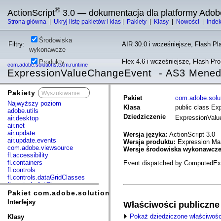
®
ActionScript
3.0 — dokumentacja dla platformy Adob
Strona główna
|
Ukryj listę pakietów i klas
|
Pakiety
|
Klasy
|
Nowości
|
Inde
Środowiska
Filtry:
AIR 30.0 i wcześniejsze, Flash Pla
wykonawcze
Flex 4.6 i wcześniejsze, Flash Pr
Produkty
com.adobe.solutions.exm.runtime
ExpressionValueChangeEvent - AS3 Mened
Pakiety
x
Pakiet
com.adobe.solu
Najwyższy poziom
Klasa
public class E
adobe.utils
Dziedziczenie
ExpressionVal
air.desktop
air.net
air.update
Wersja języka:
ActionScript 3.0
air.update.events
Wersja produktu:
Expression Man
com.adobe.viewsource
Wersje środowiska wykonawcz
fl.accessibility
fl.containers
Event dispatched by ComputedExpre
fl.controls
fl.controls.dataGridClasses
fl.controls.listClasses
fl.controls.progressBarClasses
Pakiet com.adobe.solutions.exm.runtime
fl.core
Interfejsy
Właściwości publiczne
fl.data
fl.display
Pokaż dziedziczone właściwośc
Klasy