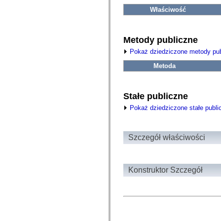
fl.events
fl.ik
Właściwość
fl.lang
fl.livepreview
fl.managers
fl.motion
Metody publiczne
fl.motion.easing
Pokaż dziedziczone metody pub
fl.rsl
fl.text
Metoda
fl.transitions
fl.transitions.easing
fl.video
flash.accessibility
Stałe publiczne
flash.concurrent
flash.crypto
Pokaż dziedziczone stałe publi
flash.data
flash.desktop
flash.display
flash.display3D
Szczegół właściwości
flash.display3D.textures
flash.errors
flash.events
flash.external
Konstruktor Szczegół
flash.filesystem
flash.filters
flash.geom
flash.globalization
flash.html
flash.media
flash.net