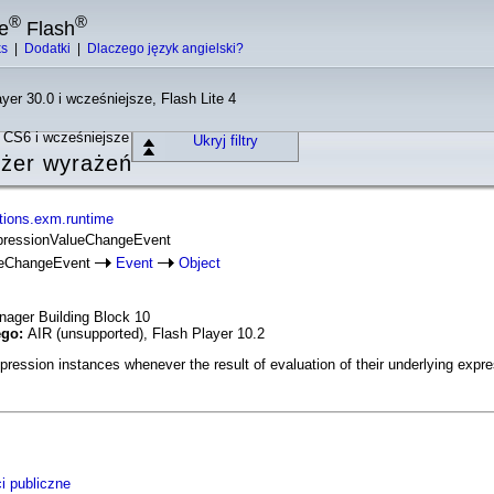
®
®
e
Flash
ks
|
Dodatki
|
Dlaczego język angielski?
yer 30.0 i wcześniejsze, Flash Lite 4
o CS6 i wcześniejsze
Ukryj filtry
żer wyrażeń
tions.exm.runtime
xpressionValueChangeEvent
ueChangeEvent
Event
Object
ager Building Block 10
ego:
AIR (unsupported), Flash Player 10.2
ssion instances whenever the result of evaluation of their underlying expres
i publiczne