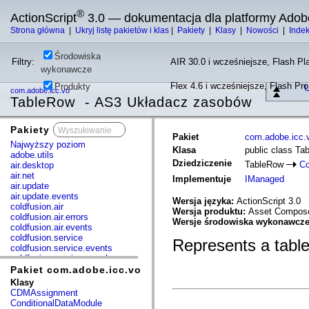
®
ActionScript
3.0 — dokumentacja dla platformy Adob
Strona główna
|
Ukryj listę pakietów i klas
|
Pakiety
|
Klasy
|
Nowości
|
Inde
Środowiska
Filtry:
AIR 30.0 i wcześniejsze, Flash Pla
wykonawcze
Flex 4.6 i wcześniejsze, Flash Pr
Produkty
U
com.adobe.icc.vo
TableRow - AS3 Układacz zasobów
Pakiety
x
Pakiet
com.adobe.icc.
Najwyższy poziom
Klasa
public class Ta
adobe.utils
Dziedziczenie
TableRow
Co
air.desktop
air.net
Implementuje
IManaged
air.update
air.update.events
Wersja języka:
ActionScript 3.0
coldfusion.air
Wersja produktu:
Asset Compose
coldfusion.air.errors
Wersje środowiska wykonawcz
coldfusion.air.events
coldfusion.service
Represents a table 
coldfusion.service.events
coldfusion.service.mxml
com.adobe.acm.solutions.authoring.domain.extensions
Pakiet com.adobe.icc.vo
com.adobe.acm.solutions.ccr.domain.extensions
Klasy
com.adobe.consulting.pst.vo
CDMAssignment
com.adobe.dct.component
ConditionalDataModule