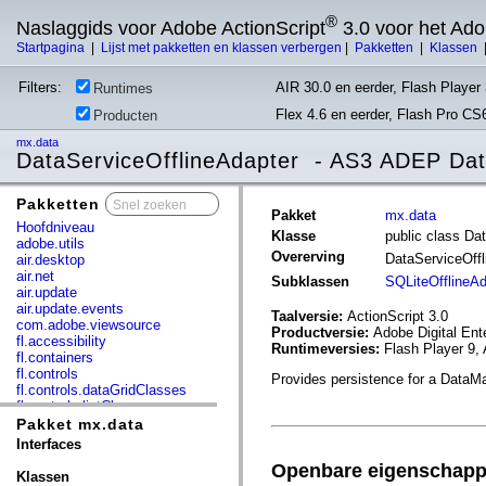
®
Naslaggids voor Adobe ActionScript
3.0 voor het Ad
Startpagina
|
Lijst met pakketten en klassen verbergen
|
Pakketten
|
Klassen
Filters:
AIR 30.0 en eerder, Flash Player 
Runtimes
Flex 4.6 en eerder, Flash Pro CS
Producten
mx.data
DataServiceOfflineAdapter - AS3 ADEP Dat
Pakketten
x
Pakket
mx.data
Hoofdniveau
Klasse
public class Da
adobe.utils
Overerving
DataServiceOff
air.desktop
air.net
Subklassen
SQLiteOfflineAd
air.update
air.update.events
Taalversie:
ActionScript 3.0
com.adobe.viewsource
Productversie:
Adobe Digital Ent
fl.accessibility
Runtimeversies:
Flash Player 9, 
fl.containers
fl.controls
Provides persistence for a DataMa
fl.controls.dataGridClasses
fl.controls.listClasses
fl.controls.progressBarClasses
Pakket mx.data
fl.core
Interfaces
fl.data
Openbare eigenschap
fl.display
Klassen