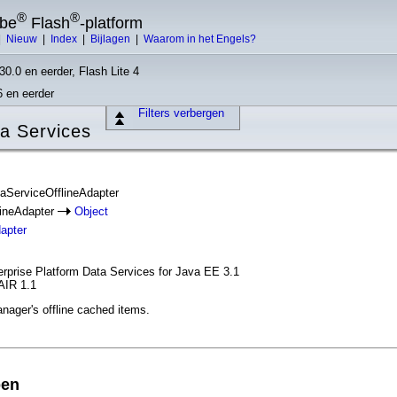
®
®
obe
Flash
-platform
|
Nieuw
|
Index
|
Bijlagen
|
Waarom in het Engels?
30.0 en eerder, Flash Lite 4
6 en eerder
Filters verbergen
a Services
taServiceOfflineAdapter
lineAdapter
Object
apter
erprise Platform Data Services for Java EE 3.1
AIR 1.1
nager's offline cached items.
pen