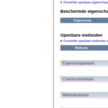
fl.events
Overerfde openbare eigenscha
fl.ik
fl.lang
Beschermde eigensch
fl.livepreview
fl.managers
fl.motion
Eigenschap
fl.motion.easing
fl.rsl
fl.text
fl.transitions
Openbare methoden
fl.transitions.easing
fl.video
Overerfde openbare methoden 
flash.accessibility
flash.concurrent
Methode
flash.crypto
flash.data
flash.desktop
flash.display
Eigenschapdetails
flash.display3D
flash.display3D.textures
flash.errors
flash.events
Constructordetails
flash.external
flash.filesystem
flash.filters
flash.geom
flash.globalization
Methodedetails
flash.html
flash.media
flash.net