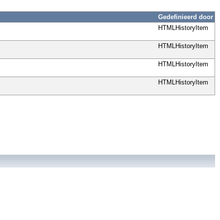
Gedefinieerd door
HTMLHistoryItem
HTMLHistoryItem
HTMLHistoryItem
HTMLHistoryItem