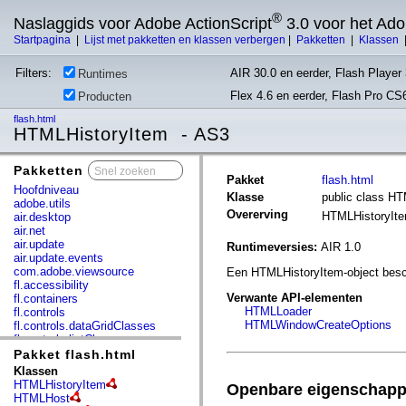
®
Naslaggids voor Adobe ActionScript
3.0 voor het Ad
Startpagina
|
Lijst met pakketten en klassen verbergen
|
Pakketten
|
Klassen
Filters:
AIR 30.0 en eerder, Flash Player 
Runtimes
Flex 4.6 en eerder, Flash Pro CS
Producten
flash.html
HTMLHistoryItem - AS3
Pakketten
x
Pakket
flash.html
Hoofdniveau
Klasse
public class H
adobe.utils
Overerving
HTMLHistoryIt
air.desktop
air.net
air.update
Runtimeversies:
AIR 1.0
air.update.events
com.adobe.viewsource
Een HTMLHistoryItem-object besch
fl.accessibility
Verwante API-elementen
fl.containers
HTMLLoader
fl.controls
HTMLWindowCreateOptions
fl.controls.dataGridClasses
fl.controls.listClasses
fl.controls.progressBarClasses
Pakket flash.html
fl.core
Klassen
fl.data
HTMLHistoryItem
Openbare eigenschap
fl.display
HTMLHost