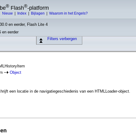
®
®
obe
Flash
-platform
|
Nieuw
|
Index
|
Bijlagen
|
Waarom in het Engels?
30.0 en eerder, Flash Lite 4
6 en eerder
Filters verbergen
TMLHistoryItem
em
Object
rijft een locatie in de navigatiegeschiedenis van een HTMLLoader-object.
pen