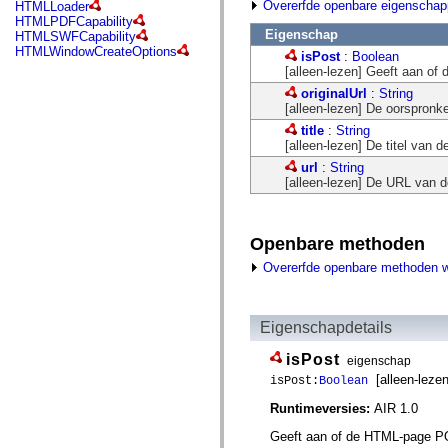
fl.events
Overerfde openbare eigenscha
HTMLLoader
fl.ik
HTMLPDFCapability
fl.lang
Eigenschap
HTMLSWFCapability
fl.livepreview
HTMLWindowCreateOptions
isPost
:
Boolean
fl.managers
[alleen-lezen] Geeft aan o
fl.motion
fl.motion.easing
originalUrl
:
String
fl.rsl
[alleen-lezen] De oorspronk
fl.text
title
:
String
fl.transitions
[alleen-lezen] De titel van 
fl.transitions.easing
fl.video
url
:
String
flash.accessibility
[alleen-lezen] De URL van 
flash.concurrent
flash.crypto
flash.data
Openbare methoden
flash.desktop
flash.display
Overerfde openbare methoden 
flash.display3D
flash.display3D.textures
flash.errors
flash.events
Eigenschapdetails
flash.external
flash.filesystem
isPost
eigenschap
flash.filters
flash.geom
[alleen-lezen
isPost:
Boolean
flash.globalization
flash.html
Runtimeversies:
AIR 1.0
flash.media
Geeft aan of de HTML-page P
flash.net