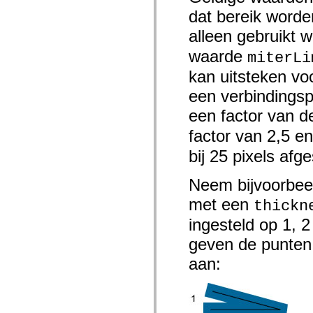
Lijst van vervangen elementen
dat bereik worde
Constanten voor toegankelijkheidsimplementatie
ActionScript-voorbeelden gebruiken
alleen gebruikt
Juridische kennisgeving
waarde
miterLi
kan uitsteken vo
een verbindingsp
een factor van 
factor van 2,5 e
bij 25 pixels afg
Neem bijvoorbeel
met een
thickn
ingesteld op 1, 2
geven de punten
aan: