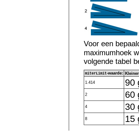
Voor een bepaa
maximumhoek waa
volgende tabel b
-waarde:
Kleine
miterLimit
90 
1.414
60 
2
30 
4
15 
8
pixelHinting
eigenschap