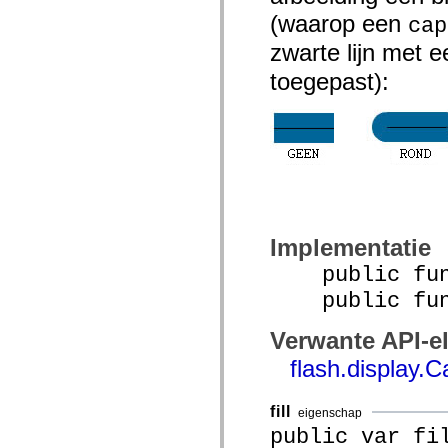
mx.controls
(waarop een
cap
mx.controls.advancedDataGridClasses
mx.controls.dataGridClasses
zwarte lijn met 
mx.controls.listClasses
mx.controls.menuClasses
toegepast):
mx.controls.olapDataGridClasses
mx.controls.scrollClasses
mx.controls.sliderClasses
mx.controls.textClasses
mx.controls.treeClasses
mx.controls.videoClasses
mx.core
mx.core.windowClasses
mx.effects
mx.effects.easing
mx.effects.effectClasses
Implementatie
mx.events
mx.filters
public func
mx.flash
mx.formatters
public funct
mx.geom
mx.graphics
Verwante API-e
mx.graphics.codec
mx.graphics.shaderClasses
flash.display.
mx.logging
mx.logging.errors
mx.logging.targets
fill
mx.managers
eigenschap
mx.modules
public var fi
mx.netmon