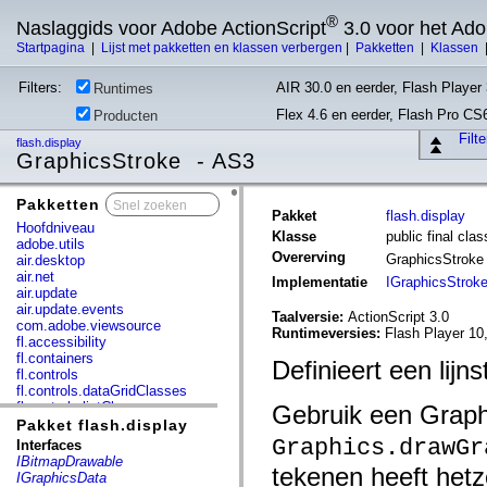
®
Naslaggids voor Adobe ActionScript
3.0 voor het Ad
Startpagina
|
Lijst met pakketten en klassen verbergen
|
Pakketten
|
Klassen
Filters:
AIR 30.0 en eerder, Flash Player 
Runtimes
Flex 4.6 en eerder, Flash Pro CS
Producten
Filt
flash.display
GraphicsStroke - AS3
Pakketten
x
Pakket
flash.display
Hoofdniveau
Klasse
public final cla
adobe.utils
Overerving
GraphicsStrok
air.desktop
air.net
Implementatie
IGraphicsStrok
air.update
air.update.events
Taalversie:
ActionScript 3.0
com.adobe.viewsource
Runtimeversies:
Flash Player 10
fl.accessibility
fl.containers
Definieert een lijns
fl.controls
fl.controls.dataGridClasses
fl.controls.listClasses
Gebruik een Graph
fl.controls.progressBarClasses
Pakket flash.display
fl.core
Graphics.drawGr
Interfaces
fl.data
IBitmapDrawable
tekenen heeft hetz
fl.display
IGraphicsData