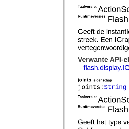
mx.olap
Taalversie:
ActionSc
mx.olap.aggregators
mx.preloaders
mx.printing
Runtimeversies:
Flash
mx.resources
mx.rpc
mx.rpc.events
Geeft de instant
mx.rpc.http
mx.rpc.http.mxml
streek. Een IGra
mx.rpc.mxml
vertegenwoordig
mx.rpc.remoting
mx.rpc.remoting.mxml
mx.rpc.soap
Verwante API-e
mx.rpc.soap.mxml
mx.rpc.wsdl
flash.display.I
mx.rpc.xml
mx.skins
mx.skins.halo
joints
eigenschap
mx.skins.spark
mx.skins.wireframe
joints:
String
mx.skins.wireframe.windowChrome
mx.states
Taalversie:
ActionSc
mx.styles
mx.utils
mx.validators
Runtimeversies:
Flash
spark.accessibility
spark.automation.delegates
spark.automation.delegates.components
Geeft het type v
spark.automation.delegates.components.gridClasses
spark.automation.delegates.components.mediaClasses