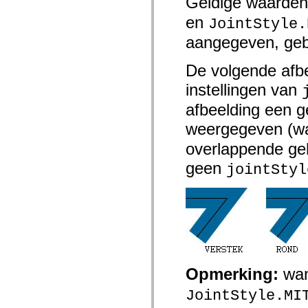
Geldige waarden
spark.automation.delegates.components.supportClasses
en
spark.automation.delegates.skins.spark
JointStyle.
spark.automation.events
aangegeven, gebr
spark.collections
spark.components
spark.components.calendarClasses
De volgende afbe
spark.components.gridClasses
spark.components.mediaClasses
instellingen van
spark.components.supportClasses
spark.components.windowClasses
afbeelding een g
spark.core
spark.effects
weergegeven (w
spark.effects.animation
spark.effects.easing
overlappende geh
spark.effects.interpolation
spark.effects.supportClasses
geen
jointStyl
spark.events
spark.filters
spark.formatters
spark.formatters.supportClasses
spark.globalization
spark.globalization.supportClasses
spark.layouts
spark.layouts.supportClasses
spark.managers
spark.modules
Opmerking:
wa
spark.preloaders
spark.primitives
JointStyle.MI
spark.primitives.supportClasses
spark.skins