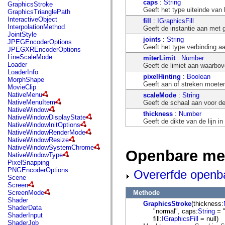
flash.net.dns
caps
:
String
GraphicsStroke
flash.net.drm
Geeft het type uiteinde van 
GraphicsTrianglePath
flash.notifications
InteractiveObject
fill
:
IGraphicsFill
flash.permissions
InterpolationMethod
Geeft de instantie aan met 
flash.printing
JointStyle
joints
:
String
flash.profiler
JPEGEncoderOptions
Geeft het type verbinding aa
flash.sampler
JPEGXREncoderOptions
flash.security
LineScaleMode
miterLimit
:
Number
flash.sensors
Loader
Geeft de limiet aan waarbov
flash.system
LoaderInfo
pixelHinting
:
Boolean
flash.text
MorphShape
Geeft aan of streken moeten
flash.text.engine
MovieClip
flash.text.ime
NativeMenu
scaleMode
:
String
flash.ui
NativeMenuItem
Geeft de schaal aan voor de
flash.utils
NativeWindow
thickness
:
Number
flash.xml
NativeWindowDisplayState
Geeft de dikte van de lijn i
flashx.textLayout
NativeWindowInitOptions
flashx.textLayout.compose
NativeWindowRenderMode
flashx.textLayout.container
NativeWindowResize
flashx.textLayout.conversion
NativeWindowSystemChrome
Openbare me
flashx.textLayout.edit
NativeWindowType
flashx.textLayout.elements
PixelSnapping
flashx.textLayout.events
PNGEncoderOptions
Overerfde openb
flashx.textLayout.factory
Scene
flashx.textLayout.formats
Screen
flashx.textLayout.operations
Methode
ScreenMode
flashx.textLayout.utils
Shader
GraphicsStroke
(thickness:
flashx.undo
ShaderData
"normal", caps:
String
= "
mx.accessibility
ShaderInput
fill:
IGraphicsFill
= null)
mx.automation
ShaderJob