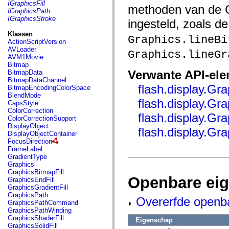
fl.events
IGraphicsFill
methoden van de Gr
fl.ik
IGraphicsPath
fl.lang
IGraphicsStroke
ingesteld, zoals 
fl.livepreview
fl.managers
Klassen
Graphics.lineBi
fl.motion
ActionScriptVersion
fl.motion.easing
AVLoader
Graphics.lineGr
fl.rsl
AVM1Movie
fl.text
Bitmap
fl.transitions
Verwante API-el
BitmapData
fl.transitions.easing
BitmapDataChannel
fl.video
flash.display.Gra
BitmapEncodingColorSpace
flash.accessibility
BlendMode
flash.concurrent
flash.display.Gra
CapsStyle
flash.crypto
ColorCorrection
flash.display.Gra
flash.data
ColorCorrectionSupport
flash.desktop
DisplayObject
flash.display.Gr
flash.display
DisplayObjectContainer
flash.display3D
FocusDirection
flash.display3D.textures
FrameLabel
flash.errors
GradientType
flash.events
Graphics
flash.external
GraphicsBitmapFill
flash.filesystem
Openbare ei
GraphicsEndFill
flash.filters
GraphicsGradientFill
flash.geom
GraphicsPath
Overerfde openb
flash.globalization
GraphicsPathCommand
flash.html
GraphicsPathWinding
flash.media
GraphicsShaderFill
Eigenschap
flash.net
GraphicsSolidFill