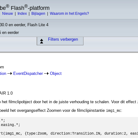
®
®
obe
Flash
-platform
|
Nieuw
|
Index
|
Bijlagen
|
Waarom in het Engels?
30.0 en eerder, Flash Lite 4
6 en eerder
Filters verbergen
oom
tion
EventDispatcher
Object
AIR 1.0
het filmclipobject door het in de juiste verhouding te schalen. Voor dit effect
beeld het overgangseffect Zoomen voor de filmclipinstantie
:
img1_mc
*;

easing.*;

rt(img1_mc, {type:Zoom, direction:Transition.IN, duration:2, easi