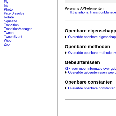
fl.events
Fly
fl.ik
Iris
fl.lang
Verwante API-elementen
Photo
fl.livepreview
fl.transitions.TransitionManage
PixelDissolve
fl.managers
Rotate
fl.motion
Squeeze
fl.motion.easing
Transition
fl.rsl
TransitionManager
Openbare eigenschap
fl.text
Tween
fl.transitions
TweenEvent
Overerfde openbare eigenscha
fl.transitions.easing
Wipe
fl.video
Zoom
Openbare methoden
flash.accessibility
flash.concurrent
Overerfde openbare methoden 
flash.crypto
flash.data
Gebeurtenissen
flash.desktop
flash.display
Klik voor meer informatie over ge
flash.display3D
Overerfde gebeurtenissen weer
flash.display3D.textures
flash.errors
Openbare constanten
flash.events
flash.external
Overerfde openbare constanten
flash.filesystem
flash.filters
flash.geom
flash.globalization
flash.html
flash.media
flash.net