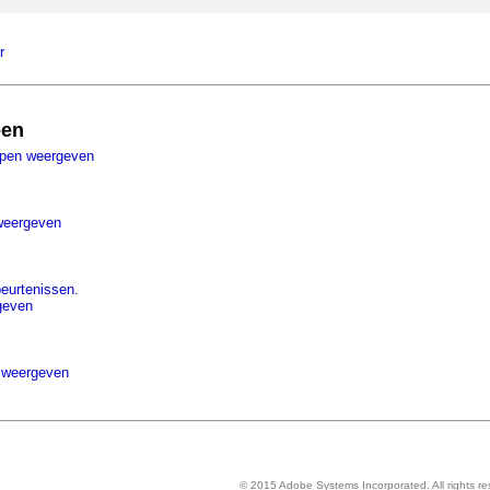
r
pen
ppen weergeven
weergeven
beurtenissen.
geven
 weergeven
© 2015 Adobe Systems Incorporated. All rights re