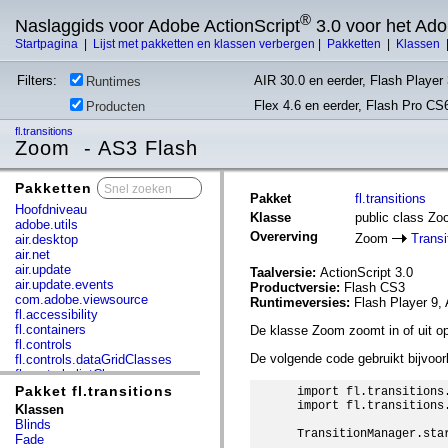
®
Naslaggids voor Adobe ActionScript
3.0 voor het Ad
Startpagina
|
Lijst met pakketten en klassen verbergen
|
Pakketten
|
Klassen
Filters:
AIR 30.0 en eerder, Flash Player 
Runtimes
Flex 4.6 en eerder, Flash Pro CS
Producten
fl.transitions
Zoom - AS3 Flash
Pakketten
x
Pakket
fl.transitions
Hoofdniveau
Klasse
public class Z
adobe.utils
Overerving
Zoom
Transi
air.desktop
air.net
air.update
Taalversie:
ActionScript 3.0
air.update.events
Productversie:
Flash CS3
com.adobe.viewsource
Runtimeversies:
Flash Player 9, 
fl.accessibility
fl.containers
De klasse Zoom zoomt in of uit op 
fl.controls
De volgende code gebruikt bijvoor
fl.controls.dataGridClasses
fl.controls.listClasses
fl.controls.progressBarClasses
Pakket fl.transitions
 import fl.transitions.
fl.core
 import fl.transitions.
Klassen
fl.data
Blinds
fl.display
 TransitionManager.sta
Fade