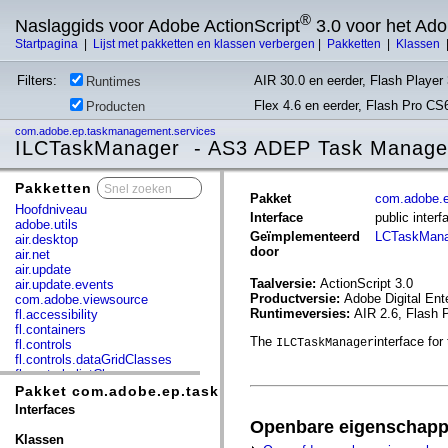
®
Naslaggids voor Adobe ActionScript
3.0 voor het Ad
Startpagina
|
Lijst met pakketten en klassen verbergen
|
Pakketten
|
Klassen
Filters:
AIR 30.0 en eerder, Flash Player 
Runtimes
Flex 4.6 en eerder, Flash Pro CS
Producten
com.adobe.ep.taskmanagement.services
ILCTaskManager - AS3 ADEP Task Manag
Pakketten
x
Pakket
com.adobe.
Hoofdniveau
Interface
public inte
adobe.utils
Geïmplementeerd
LCTaskMana
air.desktop
door
air.net
air.update
Taalversie:
ActionScript 3.0
air.update.events
Productversie:
Adobe Digital En
com.adobe.viewsource
Runtimeversies:
AIR 2.6, Flash 
fl.accessibility
fl.containers
The
interface fo
ILCTaskManager
fl.controls
fl.controls.dataGridClasses
fl.controls.listClasses
fl.controls.progressBarClasses
Pakket com.adobe.ep.taskmanagement.services
fl.core
Interfaces
fl.data
Openbare eigenschap
fl.display
Klassen