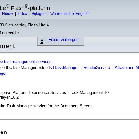
®
®
obe
Flash
-platform
|
Nieuw
|
Index
|
Bijlagen
|
Waarom in het Engels?
30.0 en eerder, Flash Lite 4
6 en eerder
Filters verbergen
ement
ep.taskmanagement.services
rface ILCTaskManager extends
ITaskManager
,
IRenderService
,
IAttachmentM
ger
terprise Platform Experience Services - Task Management 10
Player 10.2
r the Task Manager service for the Document Server.
pen