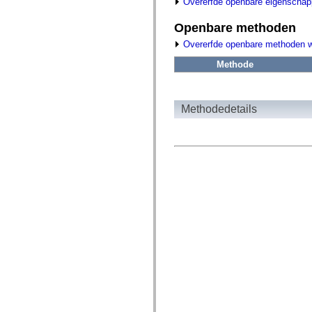
fl.events
Overerfde openbare eigenscha
fl.ik
fl.lang
Openbare methoden
fl.livepreview
fl.managers
Overerfde openbare methoden 
fl.motion
fl.motion.easing
Methode
fl.rsl
fl.text
fl.transitions
fl.transitions.easing
Methodedetails
fl.video
flash.accessibility
flash.concurrent
flash.crypto
flash.data
flash.desktop
flash.display
flash.display3D
flash.display3D.textures
flash.errors
flash.events
flash.external
flash.filesystem
flash.filters
flash.geom
flash.globalization
flash.html
flash.media
flash.net