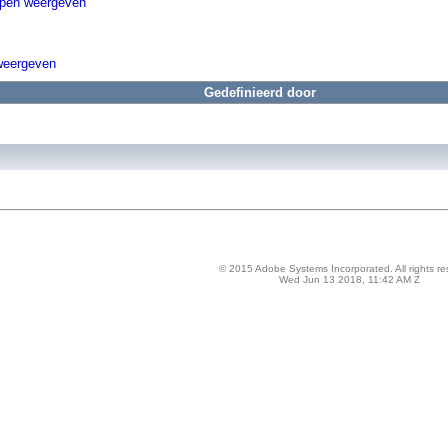
ppen weergeven
weergeven
Gedefinieerd door
© 2015 Adobe Systems Incorporated. All rights re
Wed Jun 13 2018, 11:42 AM Z