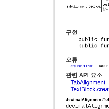
mx.controls
pos
mx.controls.advancedDataGridClasses
TabAlignment.DECIMAL
합니
mx.controls.dataGridClasses
mx.controls.listClasses
mx.controls.menuClasses
mx.controls.olapDataGridClasses
mx.controls.scrollClasses
mx.controls.sliderClasses
구현
mx.controls.textClasses
mx.controls.treeClasses
public funct
mx.controls.videoClasses
mx.core
public funct
mx.core.windowClasses
mx.effects
mx.effects.easing
mx.effects.effectClasses
오류
mx.events
mx.filters
—
ArgumentError
TabAli
mx.flash
mx.formatters
관련 API 요소
mx.geom
mx.graphics
TabAlignment
mx.graphics.codec
mx.graphics.shaderClasses
TextBlock.crea
mx.logging
mx.logging.errors
mx.logging.targets
decimalAlignmentTo
mx.managers
decimalAlignm
mx.modules
mx.netmon