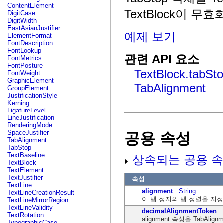
fl.events
ContentElement
fl.ik
TextBlock이 무
DigitCase
fl.lang
DigitWidth
fl.livepreview
EastAsianJustifier
fl.managers
예제 보기
ElementFormat
fl.motion
FontDescription
fl.motion.easing
FontLookup
fl.rsl
관련 API 요소
FontMetrics
fl.text
FontPosture
fl.transitions
TextBlock.tabSt
FontWeight
fl.transitions.easing
GraphicElement
fl.video
TabAlignment
GroupElement
flash.accessibility
JustificationStyle
flash.concurrent
Kerning
flash.crypto
LigatureLevel
flash.data
LineJustification
flash.desktop
RenderingMode
flash.display
SpaceJustifier
공용 속성
flash.display3D
TabAlignment
flash.display3D.textures
TabStop
flash.errors
TextBaseline
상속되는 공용 속
flash.events
TextBlock
flash.external
TextElement
flash.filesystem
TextJustifier
속성
flash.filters
TextLine
flash.geom
alignment
:
String
TextLineCreationResult
flash.globalization
이 탭 정지의 탭 정렬을 지
TextLineMirrorRegion
flash.html
TextLineValidity
decimalAlignmentToken
:
flash.media
TextRotation
alignment 속성을 TabA
flash.net
TypographicCase