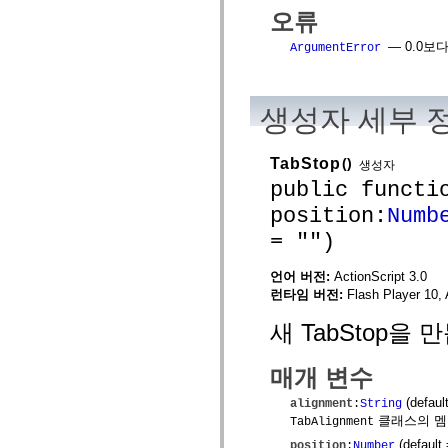
spark.skins
오류
spark.skins.mobile
spark.skins.mobile.supportClasses
— 0.0보
spark.skins.spark
ArgumentError
spark.skins.spark.mediaClasses.fullScreen
spark.skins.spark.mediaClasses.normal
spark.skins.spark.windowChrome
spark.skins.wireframe
생성자 세부 
spark.skins.wireframe.mediaClasses
spark.skins.wireframe.mediaClasses.fullScreen
spark.transitions
TabStop
()
생성자
spark.utils
spark.validators
public functi
spark.validators.supportClasses
position:
Numb
언어 요소
= "")
전역 상수
전역 함수
연산자
언어 버전:
ActionScript 3.0
명령문, 키워드 및 지시문
런타임 버전:
Flash Player 10, 
특수 유형 연산자
새 TabStop을 
부록
새로운 내용
컴파일러 오류
매개 변수
컴파일러 경고
(default
alignment
:
String
런타임 오류
클래스의 멤
TabAlignment
ActionScript 3으로 마이그레이션
지원되는 문자 세트
(default
position
:
Number