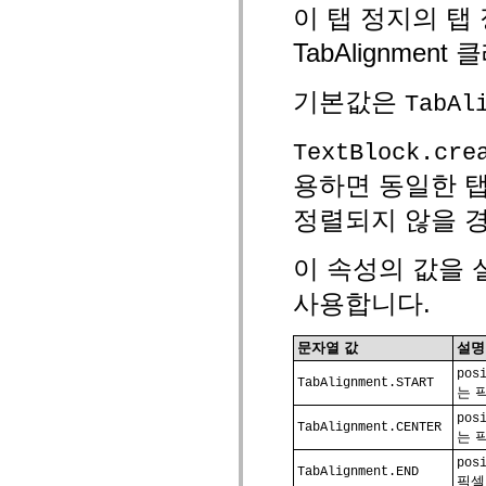
mx.automation.air
이 탭 정지의 탭
mx.automation.delegates
mx.automation.delegates.advancedDataGrid
TabAlignme
mx.automation.delegates.charts
mx.automation.delegates.containers
mx.automation.delegates.controls
기본값은
TabAl
mx.automation.delegates.controls.dataGridClasses
mx.automation.delegates.controls.fileSystemClasses
mx.automation.delegates.core
TextBlock.cre
mx.automation.delegates.flashflexkit
mx.automation.events
용하면 동일한 탭
mx.binding
mx.binding.utils
정렬되지 않을 경
mx.charts
mx.charts.chartClasses
mx.charts.effects
이 속성의 값을 설
mx.charts.effects.effectClasses
mx.charts.events
사용합니다.
mx.charts.renderers
mx.charts.series
mx.charts.series.items
문자열 값
설명
mx.charts.series.renderData
mx.charts.styles
pos
TabAlignment.START
mx.collections
는 
mx.collections.errors
mx.containers
pos
TabAlignment.CENTER
mx.containers.accordionClasses
는 
mx.containers.dividedBoxClasses
pos
mx.containers.errors
TabAlignment.END
픽셀
mx.containers.utilityClasses