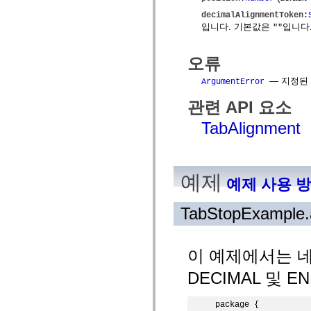
MXML 전용 태그
decimalAlignmentToken
:
모션 XML 요소
입니다. 기본값은
입니다
""
Timed Text 태그
사용되지 않는 요소의 목록
액세스 가능성 구현 상수
오류
ActionScript 예제 사용 방법
— 지정된
ArgumentError
법적 고지 사항
관련 API 요소
TabAlignment
예제
예제 사용 
TabStopExample.
이 예제에서는 네 
DECIMAL 및 
package {
