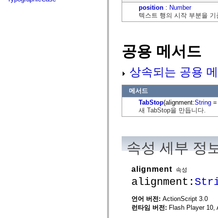
flash.net.dns
position
:
Number
flash.net.drm
텍스트 행의 시작 부분을 기
flash.notifications
flash.permissions
flash.printing
flash.profiler
공용 메서드
flash.sampler
flash.security
flash.sensors
상속되는 공용 메
flash.system
flash.text
flash.text.engine
메서드
flash.text.ime
flash.ui
TabStop
(alignment:
String
= 
flash.utils
새 TabStop을 만듭니다.
flash.xml
flashx.textLayout
flashx.textLayout.compose
flashx.textLayout.container
flashx.textLayout.conversion
속성 세부 정
flashx.textLayout.edit
flashx.textLayout.elements
flashx.textLayout.events
alignment
속성
flashx.textLayout.factory
flashx.textLayout.formats
alignment:
Str
flashx.textLayout.operations
flashx.textLayout.utils
언어 버전:
ActionScript 3.0
flashx.undo
런타임 버전:
Flash Player 10, 
mx.accessibility
mx.automation