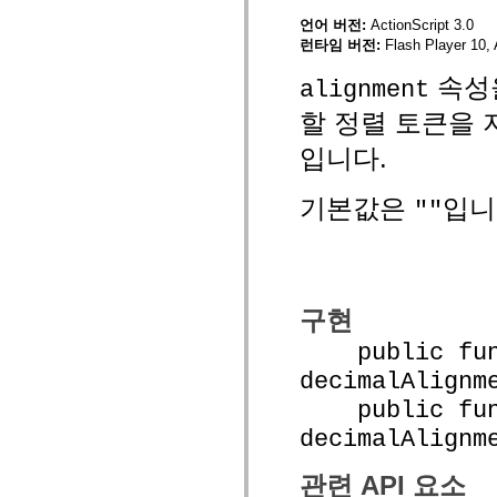
mx.olap
언어 버전:
ActionScript 3.0
mx.olap.aggregators
런타임 버전:
Flash Player 10, 
mx.preloaders
mx.printing
속성
mx.resources
alignment
mx.rpc
mx.rpc.events
할 정렬 토큰을 
mx.rpc.http
mx.rpc.http.mxml
입니다.
mx.rpc.mxml
mx.rpc.remoting
mx.rpc.remoting.mxml
기본값은
입니
""
mx.rpc.soap
mx.rpc.soap.mxml
mx.rpc.wsdl
mx.rpc.xml
mx.skins
mx.skins.halo
구현
mx.skins.spark
mx.skins.wireframe
public func
mx.skins.wireframe.windowChrome
mx.states
decimalAlignm
mx.styles
mx.utils
public func
mx.validators
spark.accessibility
decimalAlignm
spark.automation.delegates
spark.automation.delegates.components
관련 API 요소
spark.automation.delegates.components.gridClasses
spark.automation.delegates.components.mediaClasses