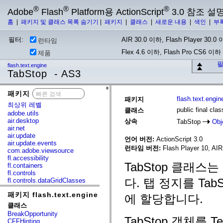
®
®
®
Adobe
Flash
Platform용 ActionScript
3.0 참조 설
홈
|
패키지 및 클래스 목록 숨기기
|
패키지
|
클래스
|
새로운 내용
|
색인
|
부
필터:
AIR 30.0 이하, Flash Player 30.0 이
런타임
Flex 4.6 이하, Flash Pro CS6 이하
제품
필
flash.text.engine
TabStop - AS3
패키지
x
flash.text.engin
패키지
최상위 레벨
public final cla
클래스
adobe.utils
air.desktop
상속
TabStop
Obj
air.net
air.update
언어 버전:
ActionScript 3.0
air.update.events
런타임 버전:
Flash Player 10, AIR 
com.adobe.viewsource
fl.accessibility
TabStop 클래
fl.containers
fl.controls
다. 탭 정지를 TabS
fl.controls.dataGridClasses
fl.controls.listClasses
패키지 flash.text.engine
fl.controls.progressBarClasses
에 할당합니다.
fl.core
클래스
fl.data
BreakOpportunity
fl.display
TabStop 객체를 
CFFHinting