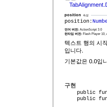
TabAlignment
spark.automation.delegates.components.supportClasses
spark.automation.delegates.skins.spark
spark.automation.events
spark.collections
position
속성
spark.components
position:
Numb
spark.components.calendarClasses
spark.components.gridClasses
spark.components.mediaClasses
언어 버전:
ActionScript 3.0
spark.components.supportClasses
런타임 버전:
Flash Player 10, 
spark.components.windowClasses
spark.core
텍스트 행의 시작
spark.effects
spark.effects.animation
입니다.
spark.effects.easing
spark.effects.interpolation
spark.effects.supportClasses
기본값은 0.0입
spark.events
spark.filters
spark.formatters
spark.formatters.supportClasses
spark.globalization
spark.globalization.supportClasses
spark.layouts
구현
spark.layouts.supportClasses
spark.managers
public funct
spark.modules
spark.preloaders
public funct
spark.primitives
spark.primitives.supportClasses