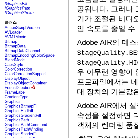
fl.events
IGraphicsFill
fl.ik
공됩니다. 그러나 
IGraphicsPath
fl.lang
IGraphicsStroke
fl.livepreview
기가 조절된 비디
fl.managers
클래스
fl.motion
임 속도를 줄일 수
ActionScriptVersion
fl.motion.easing
AVLoader
fl.rsl
AVM1Movie
fl.text
Adobe AIR의
Bitmap
fl.transitions
BitmapData
fl.transitions.easing
BitmapDataChannel
StageQuality.BE
fl.video
BitmapEncodingColorSpace
flash.accessibility
BlendMode
StageQuality.HI
flash.concurrent
CapsStyle
flash.crypto
ColorCorrection
우 아무런 영향이 
flash.data
ColorCorrectionSupport
flash.desktop
DisplayObject
flash.display
프로파일에서는 네 가
DisplayObjectContainer
flash.display3D
FocusDirection
flash.display3D.textures
대 장치의 기본값
FrameLabel
flash.errors
GradientType
flash.events
Graphics
flash.external
Adobe AIR에서 
GraphicsBitmapFill
flash.filesystem
GraphicsEndFill
flash.filters
속성을 설정하면 다른
GraphicsGradientFill
flash.geom
GraphicsPath
flash.globalization
객체의 렌더링 품
GraphicsPathCommand
flash.html
GraphicsPathWinding
flash.media
GraphicsShaderFill
flash.net