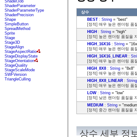
ShaderJob
mx.automation.air
ShaderParameter
mx.automation.delegates
ShaderParameterType
mx.automation.delegates.advancedDataGrid
상수
ShaderPrecision
mx.automation.delegates.charts
BEST
:
String
= "best"
Shape
mx.automation.delegates.containers
SimpleButton
[정적] 매우 높은 렌더링 품
mx.automation.delegates.controls
SpreadMethod
mx.automation.delegates.controls.dataGridClasses
HIGH
:
String
= "high"
Sprite
mx.automation.delegates.controls.fileSystemClasses
[정적] 높은 렌더링 품질을 
Stage
mx.automation.delegates.core
Stage3D
HIGH_16X16
:
String
= "16x
mx.automation.delegates.flashflexkit
StageAlign
mx.automation.events
[정적] 매우 높은 렌더링 품
StageAspectRatio
mx.binding
HIGH_16X16_LINEAR
:
Str
StageDisplayState
mx.binding.utils
StageOrientation
[정적] 매우 높은 렌더링 품
mx.charts
StageQuality
mx.charts.chartClasses
HIGH_8X8
:
String
= "8x8"
StageScaleMode
mx.charts.effects
[정적] 매우 높은 렌더링 품
SWFVersion
mx.charts.effects.effectClasses
TriangleCulling
HIGH_8X8_LINEAR
:
String
mx.charts.events
mx.charts.renderers
[정적] 매우 높은 렌더링 품
mx.charts.series
LOW
:
String
= "low"
mx.charts.series.items
[정적] 낮은 렌더링 품질을 
mx.charts.series.renderData
mx.charts.styles
MEDIUM
:
String
= "mediu
mx.collections
[정적] 중간 렌더링 품질을 
mx.collections.errors
mx.containers
mx.containers.accordionClasses
mx.containers.dividedBoxClasses
상수 세부 정
mx.containers.errors
mx.containers.utilityClasses