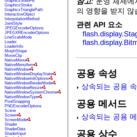
참고:
운영 체제에
GraphicsSolidFill
flash.net.dns
GraphicsStroke
flash.net.drm
의 영향을 받지 않
GraphicsTrianglePath
flash.notifications
InteractiveObject
flash.permissions
InterpolationMethod
flash.printing
관련 API 요소
JointStyle
flash.profiler
JPEGEncoderOptions
flash.sampler
flash.display.Sta
JPEGXREncoderOptions
flash.security
LineScaleMode
flash.sensors
flash.display.Bi
Loader
flash.system
LoaderInfo
flash.text
MorphShape
flash.text.engine
MovieClip
flash.text.ime
NativeMenu
flash.ui
NativeMenuItem
flash.utils
NativeWindow
공용 속성
flash.xml
NativeWindowDisplayState
flashx.textLayout
NativeWindowInitOptions
flashx.textLayout.compose
NativeWindowRenderMode
상속되는 공용 속
flashx.textLayout.container
NativeWindowResize
flashx.textLayout.conversion
NativeWindowSystemChrome
flashx.textLayout.edit
NativeWindowType
flashx.textLayout.elements
공용 메서드
PixelSnapping
flashx.textLayout.events
PNGEncoderOptions
flashx.textLayout.factory
Scene
flashx.textLayout.formats
상속되는 공용 메
Screen
flashx.textLayout.operations
ScreenMode
flashx.textLayout.utils
Shader
flashx.undo
ShaderData
mx.accessibility
공용 상수
ShaderInput
mx.automation