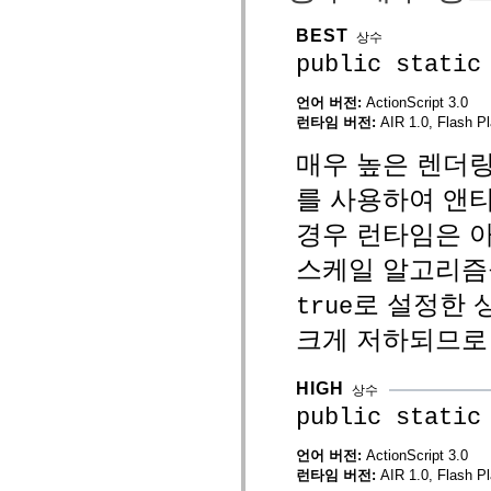
mx.controls
mx.controls.advancedDataGridClasses
BEST
상수
mx.controls.dataGridClasses
public static
mx.controls.listClasses
mx.controls.menuClasses
mx.controls.olapDataGridClasses
언어 버전:
ActionScript 3.0
mx.controls.scrollClasses
런타임 버전:
AIR 1.0, Flash Pl
mx.controls.sliderClasses
mx.controls.textClasses
매우 높은 렌더링
mx.controls.treeClasses
mx.controls.videoClasses
를 사용하여 앤
mx.core
mx.core.windowClasses
mx.effects
경우 런타임은 
mx.effects.easing
mx.effects.effectClasses
스케일 알고리즘
mx.events
mx.filters
로 설정한 
true
mx.flash
mx.formatters
크게 저하되므로 
mx.geom
mx.graphics
mx.graphics.codec
HIGH
mx.graphics.shaderClasses
상수
mx.logging
public static
mx.logging.errors
mx.logging.targets
언어 버전:
ActionScript 3.0
mx.managers
mx.modules
런타임 버전:
AIR 1.0, Flash Pl
mx.netmon