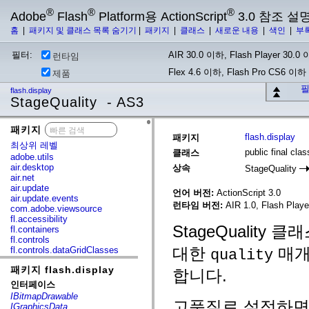
®
®
®
Adobe
Flash
Platform용 ActionScript
3.0 참조 설
홈
|
패키지 및 클래스 목록 숨기기
|
패키지
|
클래스
|
새로운 내용
|
색인
|
부
필터:
AIR 30.0 이하, Flash Player 30.0 이
런타임
Flex 4.6 이하, Flash Pro CS6 이하
제품
필
flash.display
StageQuality - AS3
패키지
x
flash.display
패키지
최상위 레벨
public final cla
클래스
adobe.utils
air.desktop
상속
StageQuality
air.net
air.update
언어 버전:
ActionScript 3.0
air.update.events
런타임 버전:
AIR 1.0, Flash Player
com.adobe.viewsource
fl.accessibility
StageQuality 
fl.containers
fl.controls
대한
매개
fl.controls.dataGridClasses
quality
fl.controls.listClasses
패키지 flash.display
fl.controls.progressBarClasses
합니다.
fl.core
인터페이스
fl.data
IBitmapDrawable
fl.display
고품질로 설정하면
IGraphicsData