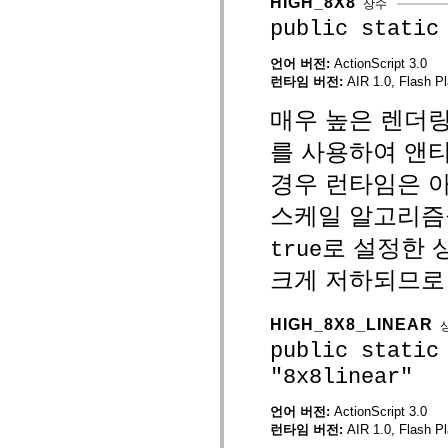
HIGH_8X8
spark.skins
상수
spark.skins.mobile
public static
spark.skins.mobile.supportClasses
spark.skins.spark
spark.skins.spark.mediaClasses.fullScreen
언어 버전:
ActionScript 3.0
spark.skins.spark.mediaClasses.normal
런타임 버전:
AIR 1.0, Flash Pl
spark.skins.spark.windowChrome
spark.skins.wireframe
매우 높은 렌더링
spark.skins.wireframe.mediaClasses
spark.skins.wireframe.mediaClasses.fullScreen
를 사용하여 앤
spark.transitions
spark.utils
경우 런타임은 
spark.validators
spark.validators.supportClasses
스케일 알고리즘
언어 요소
전역 상수
로 설정한 
true
전역 함수
연산자
크게 저하되므로 
명령문, 키워드 및 지시문
특수 유형 연산자
HIGH_8X8_LINEAR
부록
public static
새로운 내용
컴파일러 오류
"8x8linear"
컴파일러 경고
런타임 오류
언어 버전:
ActionScript 3.0
ActionScript 3으로 마이그레이션
런타임 버전:
AIR 1.0, Flash Pl
지원되는 문자 세트