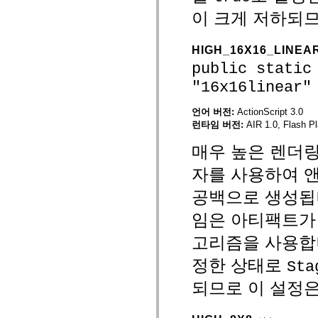
spark.automation.delegates.components.supportClasses
이 크게 저하되므
spark.automation.delegates.skins.spark
spark.automation.events
spark.collections
HIGH_16X16_LINEA
spark.components
spark.components.calendarClasses
public static
spark.components.gridClasses
"16x16linear"
spark.components.mediaClasses
spark.components.supportClasses
spark.components.windowClasses
언어 버전:
ActionScript 3.0
spark.core
런타임 버전:
AIR 1.0, Flash Pl
spark.effects
spark.effects.animation
매우 높은 렌더링 
spark.effects.easing
spark.effects.interpolation
자를 사용하여 
spark.effects.supportClasses
spark.events
spark.filters
공백으로 생성됩
spark.formatters
spark.formatters.supportClasses
임은 아티팩트가
spark.globalization
spark.globalization.supportClasses
고리즘을 사용합
spark.layouts
spark.layouts.supportClasses
정한 상태로
Sta
spark.managers
spark.modules
되므로 이 설정은
spark.preloaders
spark.primitives
spark.primitives.supportClasses