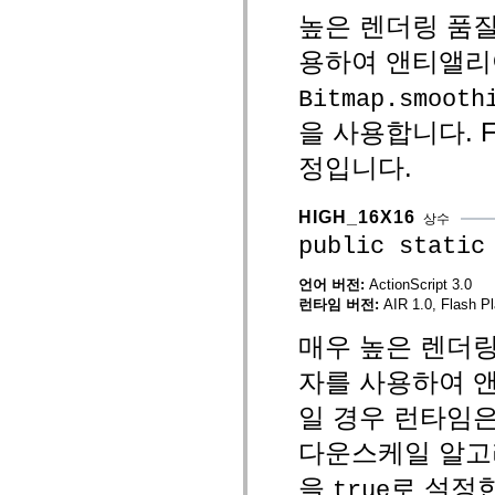
mx.olap
높은 렌더링 품질
mx.olap.aggregators
mx.preloaders
용하여 앤티앨리
mx.printing
mx.resources
Bitmap.smooth
mx.rpc
mx.rpc.events
을 사용합니다. F
mx.rpc.http
mx.rpc.http.mxml
정입니다.
mx.rpc.mxml
mx.rpc.remoting
mx.rpc.remoting.mxml
mx.rpc.soap
HIGH_16X16
상수
mx.rpc.soap.mxml
public static
mx.rpc.wsdl
mx.rpc.xml
mx.skins
언어 버전:
ActionScript 3.0
mx.skins.halo
런타임 버전:
AIR 1.0, Flash Pl
mx.skins.spark
mx.skins.wireframe
매우 높은 렌더링 
mx.skins.wireframe.windowChrome
mx.states
자를 사용하여 
mx.styles
mx.utils
일 경우 런타임
mx.validators
spark.accessibility
spark.automation.delegates
다운스케일 알고
spark.automation.delegates.components
spark.automation.delegates.components.gridClasses
을
로 설정
true
spark.automation.delegates.components.mediaClasses