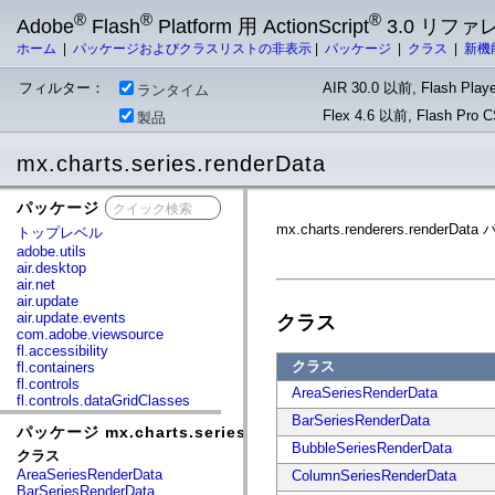
®
®
®
Adobe
Flash
Platform 用 ActionScript
3.0 リフ
ホーム
|
パッケージおよびクラスリストの非表示
|
パッケージ
|
クラス
|
新機
フィルター：
AIR 30.0 以前, Flash Playe
ランタイム
Flex 4.6 以前, Flash Pro
製品
mx.charts.series.renderData
パッケージ
x
mx.charts.renderers.
トップレベル
adobe.utils
air.desktop
air.net
air.update
air.update.events
クラス
com.adobe.viewsource
fl.accessibility
クラス
fl.containers
fl.controls
AreaSeriesRenderData
fl.controls.dataGridClasses
fl.controls.listClasses
BarSeriesRenderData
パッケージ mx.charts.series.renderData
fl.controls.progressBarClasses
BubbleSeriesRenderData
fl.core
クラス
fl.data
AreaSeriesRenderData
ColumnSeriesRenderData
fl.display
BarSeriesRenderData