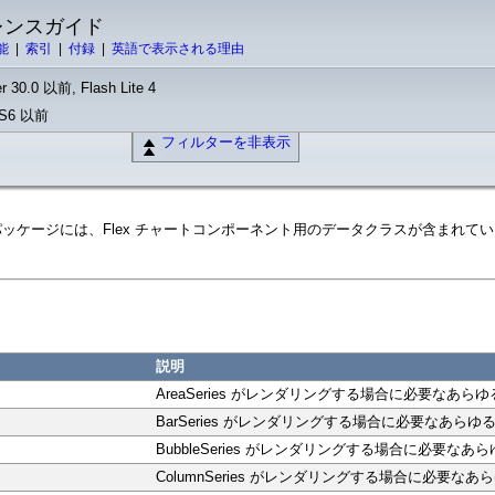
ァレンスガイド
能
|
索引
|
付録
|
英語で表示される理由
r 30.0 以前, Flash Lite 4
 CS6 以前
フィルターを非表示
renderData パッケージには、Flex チャートコンポーネント用のデータクラスが含まれて
説明
AreaSeries がレンダリングする場合に必要なあ
BarSeries がレンダリングする場合に必要なあら
BubbleSeries がレンダリングする場合に必要な
ColumnSeries がレンダリングする場合に必要な