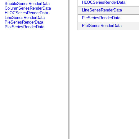
fl.events
HLOCSeriesRenderData
BubbleSeriesRenderData
fl.ik
ColumnSeriesRenderData
LineSeriesRenderData
fl.lang
HLOCSeriesRenderData
fl.livepreview
LineSeriesRenderData
PieSeriesRenderData
fl.managers
PieSeriesRenderData
fl.motion
PlotSeriesRenderData
PlotSeriesRenderData
fl.motion.easing
fl.rsl
fl.text
fl.transitions
fl.transitions.easing
fl.video
flash.accessibility
flash.concurrent
flash.crypto
flash.data
flash.desktop
flash.display
flash.display3D
flash.display3D.textures
flash.errors
flash.events
flash.external
flash.filesystem
flash.filters
flash.geom
flash.globalization
flash.html
flash.media
flash.net